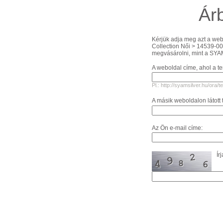
Ár
Kérjük adja meg azt a web
Collection Női > 14539-0
megvásárolni, mint a SY
A weboldal címe, ahol a te
Pl.: http://syamsilver.hu/ora
A másik weboldalon látott 
Az Ön e-mail címe:
Ír