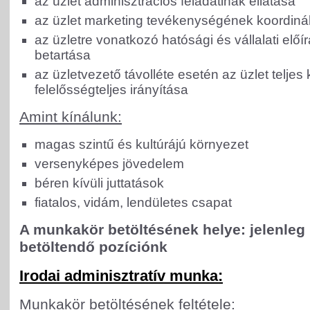
az üzlet adminisztrációs feladatinak ellátása
az üzlet marketing tevékenységének koordiná
az üzletre vonatkozó hatósági és vállalati előí
betartása
az üzletvezető távolléte esetén az üzlet teljes 
felelősségteljes irányítása
Amint kínálunk:
magas szintű és kultúrájú környezet
versenyképes jövedelem
béren kívüli juttatások
fiatalos, vidám, lendületes csapat
A munkakör betöltésének helye: jelenleg
betöltendő pozíciónk
Irodai adminisztratív munka:
Munkakör betöltésének feltétele: