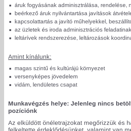
áruk fogyásának adminisztrálása, rendelése, n
beérkező áruk nyilvántartása javítások átvétel
kapcsolattartás a javító műhelyekkel, beszállít
az üzletek és iroda adminisztrációs feladatinak
leltárívek rendszerezése, leltározások koordin
Amint kínálunk:
magas szintű és kultúrájú környezet
versenyképes jövedelem
vidám, lendületes csapat
Munkavégzés helye: Jelenleg nincs betö
pozíciónk
Az elküldött önéletrajzokat megőrizzük és h
felkeltette érdeklődésünket, valamint van 