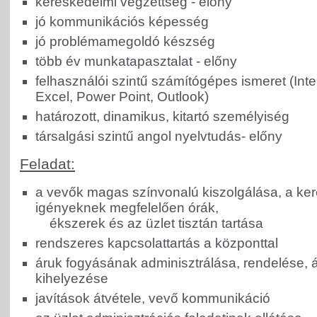
kereskedelmi végzettség - előny
jó kommunikációs képesség
jó problémamegoldó készség
több év munkatapasztalat - előny
felhasználói szintű számítógépes ismeret (Inte
Excel, Power Point, Outlook)
határozott, dinamikus, kitartó személyiség
társalgási szintű angol nyelvtudás- előny
Feladat:
a vevők magas színvonalú kiszolgálása, a ke
igényeknek megfelelően órák,
ékszerek és az üzlet tisztán tartása
rendszeres kapcsolattartás a központtal
áruk fogyásának adminisztrálása, rendelése, 
kihelyezése
javítások átvétele, vevő kommunikáció