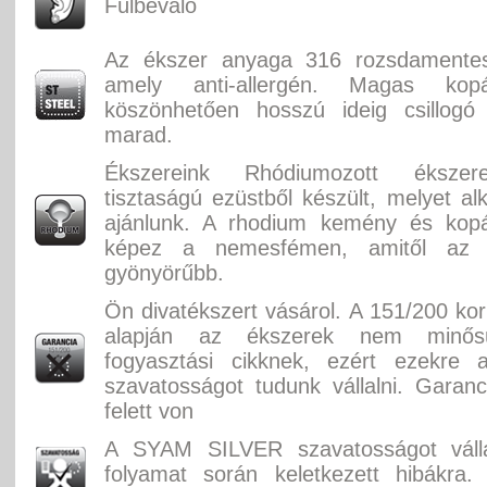
Fülbevaló
Az ékszer anyaga 316 rozsdamente
amely anti-allergén. Magas kopás
köszönhetően hosszú ideig csillogó 
marad.
Ékszereink Rhódiumozott éksze
tisztaságú ezüstből készült, melyet alk
ajánlunk. A rhodium kemény és kopás
képez a nemesfémen, amitől az
gyönyörűbb.
Ön divatékszert vásárol. A 151/200 ko
alapján az ékszerek nem minősü
fogyasztási cikknek, ezért ezekre 
szavatosságot tudunk vállalni. Garan
felett von
A SYAM SILVER szavatosságot válla
folyamat során keletkezett hibákra.