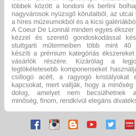
többek között a londoni és berlini bolha
nagyvárosok nyüzsgő körutaiból, az utcai
a híres múzeumokból és a kicsi galériákbó
A Coeur De Lionnál minden egyes ékszer 
kézzel és szerető gondoskodással kés
stuttgarti műtermeiben több mint 40 
készíti a prémium kategóriás ékszereket
vásárlók részére. Kizárólag a le
legtökéletesebb komponenseket használj
csillogó acélt, a ragyogó kristályokat
kapcsokat, mert vallják, hogy a minőség
dolog, amelyet nem becsülhetnek 
minőség, finom, rendkívül elegáns divaték