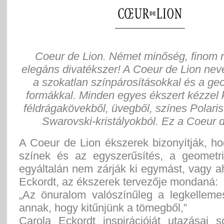
Coeur de Lion. Német minőség, finom r
elegáns divatékszer! A Coeur de Lion neve
a szokatlan színpárosításokkal és a ge
formákkal. Minden egyes ékszert kézzel 
féldrágakövekből, üvegből, színes Polaris-
Swarovski-kristályokból. Ez a Coeur d
A Coeur de Lion ékszerek bizonyítják, h
színek és az egyszerűsítés, a geometr
egyáltalán nem zárják ki egymást, vagy 
Eckordt, az ékszerek tervezője mondaná:
„Az önuralom valószínűleg a legkellem
annak, hogy kitűnjünk a tömegből,”
Carola Eckordt inspirációját utazásai s