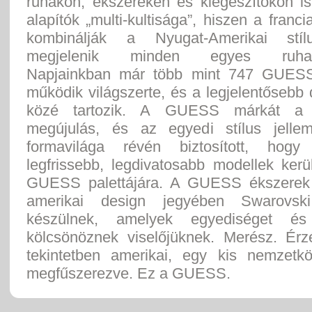
ruhákon, ékszereken és kiegészítőkön is
alapítók „multi-kultisága”, hiszen a franci
kombinálják a Nyugat-Amerikai stíl
megjelenik minden egyes ruhada
Napjainkban már több mint 747 GUESS
működik világszerte, és a legjelentősebb
közé tartozik. A GUESS márkát a 
megújulás, és az egyedi stílus jelle
formavilága révén biztosított, hog
legfrissebb, legdivatosabb modellek kerü
GUESS palettájára. A GUESS ékszerek 
amerikai design jegyében Swarovski k
készülnek, amelyek egyediséget és
kölcsönöznek viselőjüknek. Merész. Érz
tekintetben amerikai, egy kis nemzetkö
megfűszerezve. Ez a GUESS.