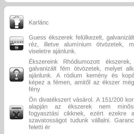
Karlánc
Guess ékszerek felülkezelt, galvanizál
réz, illetve alumínium ötvözetek, m
viseletre ajánlunk.
Ékszereink Rhódiumozott ékszerek, f
galvanizált fém ötvözetek, melyet alka
ajánlunk. A ródium kemény és kopás
képez a fémen, amitől az ékszer még
fény
Ön divatékszert vásárol. A 151/200 ko
alapján az ékszerek nem minősü
fogyasztási cikknek, ezért ezekre 
szavatosságot tudunk vállalni. Garan
feletti ér