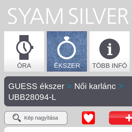
ÓRA
ÉKSZER
TÖBB INFÓ
GUESS ékszer
>
Női karlánc
>
UBB28094-L
Kép nagyítása