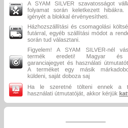
A SYAM SILVER szavatosságot válla
folyamat során keletkezett hibákra.
igényét a blokkal érvényesítheti.
Házhozszállítási és csomagolási költ
futárral, egyéb szállítási módot a rend
során tud választani.
Figyelem! A SYAM SILVER-nél vásá
termék eredeti! Magyar és 
garanciajegyet és használati útmutatót
A terméket egy másik márkadobo
küldeni, saját doboza saj
Ha le szeretné tölteni ennek a 
használati útmutatóját, akkor kérjük
kat