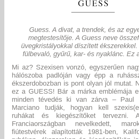
Guess. A divat, a trendek, és az egy
megtestesítője. A Guess neve összef
üvegkristályokkal díszített ékszerekkel
fülbevaló, gyűrű, kar- és nyaklánc. Ez
Mi az? Szexisen vonzó, egyszerűen nag
hálószoba padlóján vagy épp a ruháss
ékszerdobozban is pont olyan jól mutat.
ez a GUESS! Bár a márka emblémája eg
minden tévedés ki van zárva – Paul 
Marciano tudják, hogyan kell szexis(
ruhákat és kiegészítőket tervezni. A
Franciaországban nevelkedett, maro
fiútestvérek alapították 1981-ben, Kali