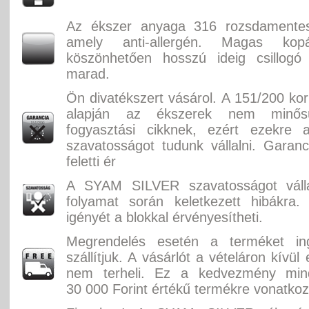
Az ékszer anyaga 316 rozsdamente
amely anti-allergén. Magas kopás
köszönhetően hosszú ideig csillogó 
marad.
Ön divatékszert vásárol. A 151/200 ko
alapján az ékszerek nem minősü
fogyasztási cikknek, ezért ezekre 
szavatosságot tudunk vállalni. Garan
feletti ér
A SYAM SILVER szavatosságot válla
folyamat során keletkezett hibákra.
igényét a blokkal érvényesítheti.
Megrendelés esetén a terméket in
szállítjuk. A vásárlót a vételáron kívül
nem terheli. Ez a kedvezmény min
30 000 Forint értékű termékre vonatkoz