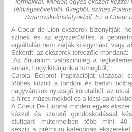
formákkal. Minden egyes ékszert kézzel 
féldrágakövekből, üvegből, színes Polaris-
Swarovski-kristályokból. Ez a Coeur d
A Coeur de Lion ékszerek bizonyítják, h
színek és az egyszerűsítés, a geometr
egyáltalán nem zárják ki egymást, vagy 
Eckordt, az ékszerek tervezője mondaná:
„Az önuralom valószínűleg a legkellem
annak, hogy kitűnjünk a tömegből,”
Carola Eckordt inspirációját utazásai s
többek között a londoni és berlini bolha
nagyvárosok nyüzsgő körutaiból, az utcai
a híres múzeumokból és a kicsi galériákbó
A Coeur De Lionnál minden egyes ékszer 
kézzel és szerető gondoskodással kés
stuttgarti műtermeiben több mint 40 
készíti a prémium kategóriás ékszereket