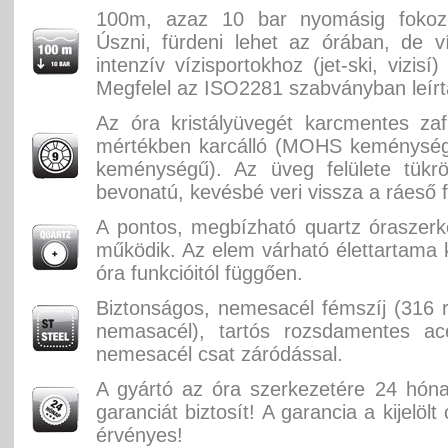
100m, azaz 10 bar nyomásig fokozot
Úszni, fürdeni lehet az órában, de v
intenzív vízisportokhoz (jet-ski, vizisí)
Megfelel az ISO2281 szabványban leírt
Az óra kristályüvegét karcmentes zaf
mértékben karcálló (MOHS keménységi
keménységű). Az üveg felülete tükr
bevonatú, kevésbé veri vissza a ráeső f
A pontos, megbízható quartz óraszer
működik. Az elem várható élettartama k
óra funkcióitól függően.
Biztonságos, nemesacél fémszíj (316
nemasacél), tartós rozsdamentes acé
nemesacél csat záródással.
A gyártó az óra szerkezetére 24 hón
garanciát biztosít! A garancia a kijelölt
érvényes!