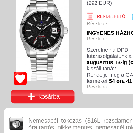
(292 EUR)
RENDELHETŐ
Részletek
INGYENES HÁZH
Részletek
Szeretné ha DPD
futárszolgálatunk a
augusztus 13-ig (
kiszállítaná?
Rendelje meg a G
terméket
54 óra 41
Részletek
kosárba
Nemesacél tokozás (316L rozsdament
óra tartós, nikkelmentes, nemesacél to