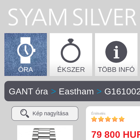
ÓRA
ÉKSZER
TÖBB INFÓ
GANT óra
>
Eastham
>
G16100
Kép nagyítása
Értékelés
79 800 HU