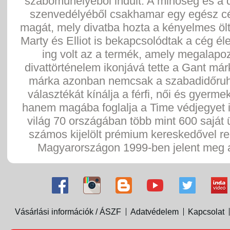
szabóműhelyéből indult. A minőség és a di
szenvedélyéből csakhamar egy egész cé
magát, mely divatba hozta a kényelmes öltö
Marty és Elliot is bekapcsolódtak a cég élet
ing volt az a termék, amely megalapoz
divattörténelem ikonjává tette a Gant már
márka azonban nemcsak a szabadidőruh
választékát kínálja a férfi, női és gyerme
hanem magába foglalja a Time védjegyet i
világ 70 országában több mint 600 saját ü
számos kijelölt prémium kereskedővel re
Magyarországon 1999-ben jelent meg 
Vásárlási információk / ÁSZF
Adatvédelem
Kapcsolat