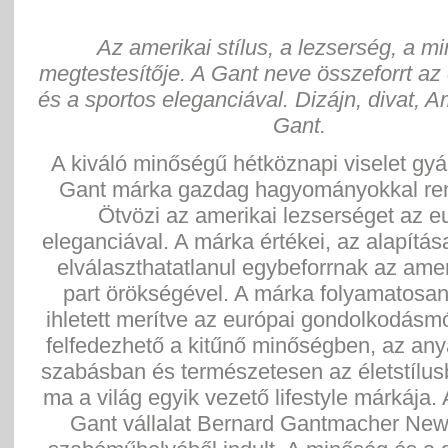
Az amerikai stílus, a lezserség, a m
megtestesítője. A Gant neve összeforrt az é
és a sportos eleganciával. Dizájn, divat, A
Gant.
A kiváló minőségű hétköznapi viselet gy
Gant márka gazdag hagyományokkal ren
Ötvözi az amerikai lezserséget az e
eleganciával. A márka értékei, az alapítás
elválaszthatatlanul egybeforrnak az ameri
part örökségével. A márka folyamatosan 
ihletett merítve az európai gondolkodásm
felfedezhető a kitűnő minőségben, az an
szabásban és természetesen az életstílus
ma a világ egyik vezető lifestyle márkája.
Gant vállalat Bernard Gantmacher New