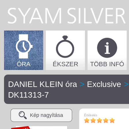
ÓRA
ÉKSZER
TÖBB INFÓ
DANIEL KLEIN óra
>
Exclusive
>
DK11313-7
Kép nagyítása
Értékelés