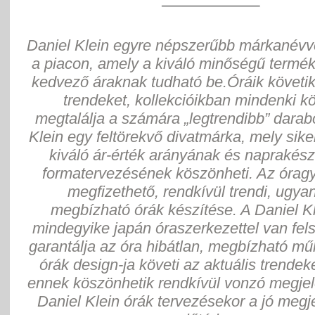
Daniel Klein egyre népszerűbb márkanévv
a piacon, amely a kiváló minőségű termé
kedvező áraknak tudható be.Óráik követik
trendeket, kollekcióikban mindenki 
megtalálja a számára „legtrendibb” darab
Klein egy feltörekvő divatmárka, mely sik
kiváló ár-érték arányának és naprakész
formatervezésének köszönheti. Az óragy
megfizethető, rendkívül trendi, ugya
megbízható órák készítése. A Daniel Kl
mindegyike japán óraszerkezettel van fels
garantálja az óra hibátlan, megbízható m
órák design-ja követi az aktuális trendek
ennek köszönhetik rendkívül vonzó megjel
Daniel Klein órák tervezésekor a jó megj