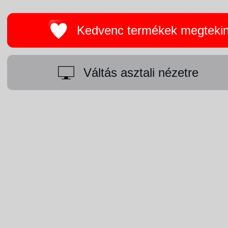
Kedvenc termékek megteki
Váltás asztali nézetre