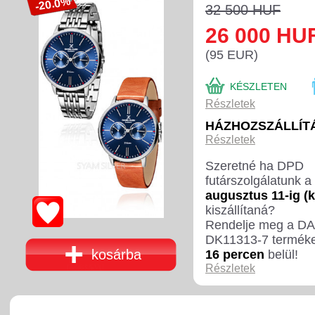
-20.0%
32 500 HUF
26 000 HU
(95 EUR)
KÉSZLETEN
Részletek
HÁZHOZSZÁLLÍTÁ
Részletek
Szeretné ha DPD
futárszolgálatunk a
augusztus 11-ig (
kiszállítaná?
Rendelje meg a D
DK11313-7 termék
kosárba
16 percen
belül!
Részletek