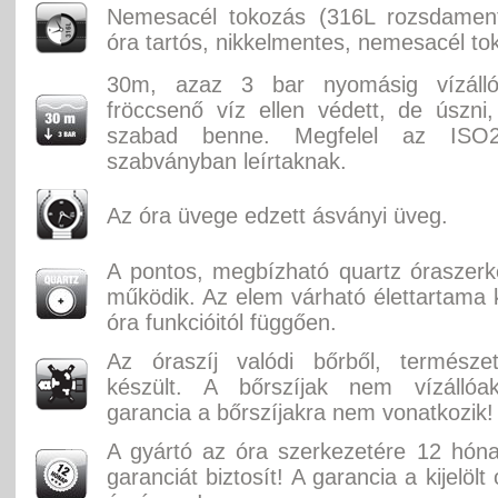
Nemesacél tokozás (316L rozsdament
óra tartós, nikkelmentes, nemesacél to
30m, azaz 3 bar nyomásig vízáll
fröccsenő víz ellen védett, de úszni
szabad benne. Megfelel az ISO2
szabványban leírtaknak.
Az óra üvege edzett ásványi üveg.
A pontos, megbízható quartz óraszer
működik. Az elem várható élettartama k
óra funkcióitól függően.
Az óraszíj valódi bőrből, természe
készült. A bőrszíjak nem vízállóak,
garancia a bőrszíjakra nem vonatkozik!
A gyártó az óra szerkezetére 12 hón
garanciát biztosít! A garancia a kijelölt