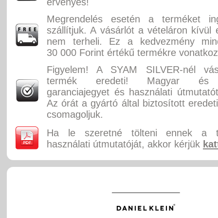
érvényes!
Megrendelés esetén a terméket in
szállítjuk. A vásárlót a vételáron kívül
nem terheli. Ez a kedvezmény min
30 000 Forint értékű termékre vonatkoz
Figyelem! A SYAM SILVER-nél vásá
termék eredeti! Magyar és 
garanciajegyet és használati útmutatót
Az órát a gyártó által biztosított erede
csomagoljuk.
Ha le szeretné tölteni ennek a 
használati útmutatóját, akkor kérjük
kat