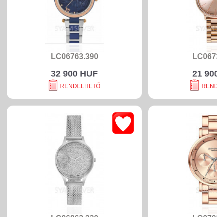
LC06763.390
LC067
32 900 HUF
21 90
RENDELHETŐ
REN