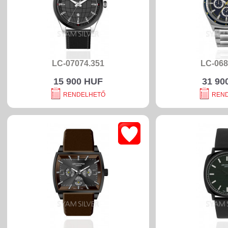
LC-07074.351
LC-068
15 900 HUF
31 90
RENDELHETŐ
REN