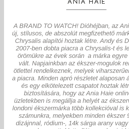
A BRAND TO WATCH! Dióhéjban, az Ani
új, stílusos, de abszolút megfizethető már
Chrysalis alapítói hoztak létre. Andy és
2007-ben dobta piacra a Chrysalis-t és 
örömükre az évek során a márka egyre
vált. Napjainkban az ékszer-mogulok re
ötlettel rendelkeznek, melyek viharszerűe
a piacra. Minden apró részletet alaposan
és egy elkötelezett csapatot hoztak lé
biztosítására, hogy az Ania Haie onli
üzletekben is megállja a helyét az ékszer
londoni ékszermárka több kollekcióval is 
számunkra, melyekben minden ékszer 
dizájnnal, ródium-, 14k sárga arany vagy