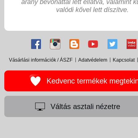
arany bevonattal lett ellátva, valamint 
valódi kővel lett díszítve.
Vásárlási információk / ÁSZF
Adatvédelem
Kapcsolat
Kedvenc termékek megteki
Váltás asztali nézetre