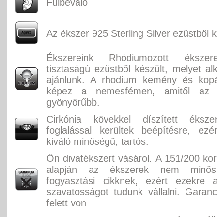
Fülbevaló
Az ékszer 925 Sterling Silver ezüstből k
Ékszereink Rhódiumozott éksze
tisztaságú ezüstből készült, melyet alk
ajánlunk. A rhodium kemény és kopás
képez a nemesfémen, amitől az
gyönyörűbb.
Cirkónia kövekkel díszített éksz
foglalással kerültek beépítésre, ez
kiváló minőségű, tartós.
Ön divatékszert vásárol. A 151/200 ko
alapján az ékszerek nem minősü
fogyasztási cikknek, ezért ezekre 
szavatosságot tudunk vállalni. Garan
felett von