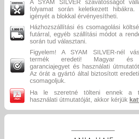
A SYAM SILVER szavatosságot válla
folyamat során keletkezett hibákra.
igényét a blokkal érvényesítheti.
Házhozszállítási és csomagolási költ
futárral, egyéb szállítási módot a rend
során tud választani.
Figyelem! A SYAM SILVER-nél vásá
termék eredeti! Magyar és 
garanciajegyet és használati útmutatót
Az órát a gyártó által biztosított erede
csomagoljuk.
Ha le szeretné tölteni ennek a 
használati útmutatóját, akkor kérjük
kat