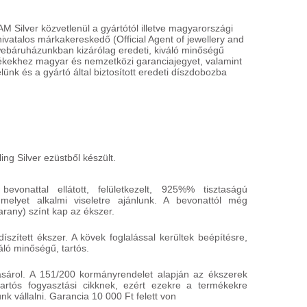
 Silver közvetlenül a gyártótól illetve magyarországi
 hivatalos márkakereskedő (Official Agent of jewellery and
ANIA HAIE
ANIA HAI
N032-02H
N028-01H
webáruházunkban kizárólag eredeti, kiváló minőségű
mékekhez magyar és nemzetközi garanciajegyet, valamint
lünk és a gyártó által biztosított eredeti díszdobozba
16 900 HUF
18 400 
HÁZHOZSZÁLLÍTÁS
HÁZHOZSZ
1 450 HUF
1 450 HUF
észletek
Részletek
ing Silver ezüstből készült.
evonattal ellátott, felületkezelt, 925%% tisztaságú
 melyet alkalmi viseletre ajánlunk. A bevonattól még
rany) színt kap az ékszer.
íszített ékszer. A kövek foglalással kerültek beépítésre,
áló minőségű, tartós.
ásárol. A 151/200 kormányrendelet alapján az ékszerek
rtós fogyasztási cikknek, ezért ezekre a termékekre
k vállalni. Garancia 10 000 Ft felett von