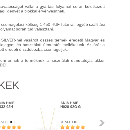
atosságot vállal a gyártási folyamat során keletkezett
gi igényét a blokkal érvényesítheti.
 csomagolási költség 1 450 HUF futárral, egyéb szállítási
folyamat során tud választani.
SILVER-nél vásárolt összes termék eredeti! Magyar és
ajegyet és használati útmutatót mellékelünk. Az órát a
ított eredeti díszdobozba csomagoljuk.
teni ennek a terméknek a használati útmutatóját, akkor
IDE!
ÉKEK
NIA HAIE
ANIA HAIE
AN
032-02H
N028-02G-G
N0
Következő
6 900 HUF
20 900 HUF
18 