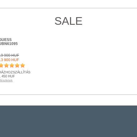
SALE
GUESS
UBN61095
19 900 HUF
13 900 HUF
HÁZHOZSZÁLLÍTÁS
1 450 HUF
Részletek
KÉSZLETEN
Részletek
+ KOSÁRBA