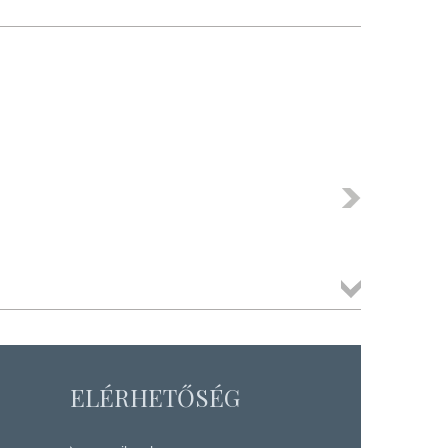
Következő
Összes
termék
ELÉRHETŐSÉG