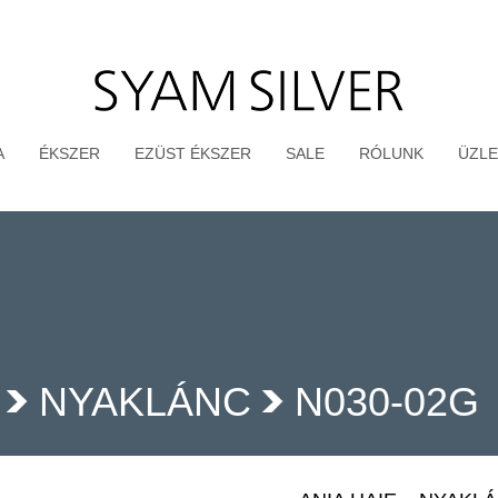
A
ÉKSZER
EZÜST ÉKSZER
SALE
RÓLUNK
ÜZLE
NYAKLÁNC
N030-02G
>
>