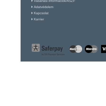
Vásárlási információk/ÁSZF
Adatvédelem
Kapcsolat
Karrier