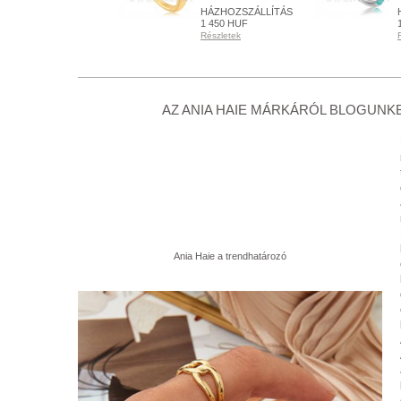
HÁZHOZSZÁLLÍTÁS
HÁZHOZSZÁLLÍTÁS
1 450 HUF
1 450 HUF
Részletek
Részletek
KÉSZLETEN
KÉSZLETEN
Részletek
Részletek
+ KOSÁRBA
+ KOSÁRBA
AZ ANIA HAIE MÁRKÁRÓL BLOGUNKB
Ania Haie a trendhatározó