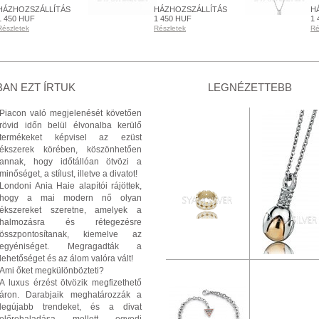
HÁZHOZSZÁLLÍTÁS
HÁZHOZSZÁLLÍTÁS
H
1 450 HUF
1 450 HUF
1 
Részletek
Részletek
Ré
KÉSZLETEN
RENDELHETŐ
K
Részletek
Részletek
Ré
+ KOSÁRBA
+ KOSÁRBA
AN EZT ÍRTUK
LEGNÉZETTEBB
Piacon való megjelenését követően
rövid időn belül élvonalba kerülő
termékeket képvisel az ezüst
ékszerek körében, köszönhetően
annak, hogy időtállóan ötvözi a
minőséget, a stílust, illetve a divatot!
Londoni Ania Haie alapítói rájöttek,
hogy a mai modern nő olyan
ékszereket szeretne, amelyek a
halmozásra és rétegezésre
összpontosítanak, kiemelve az
egyéniséget. Megragadták a
lehetőséget és az álom valóra vált!
Ami őket megkülönbözteti?
A luxus érzést ötvözik megfizethető
áron. Darabjaik meghatározzák a
legújabb trendeket, és a divat