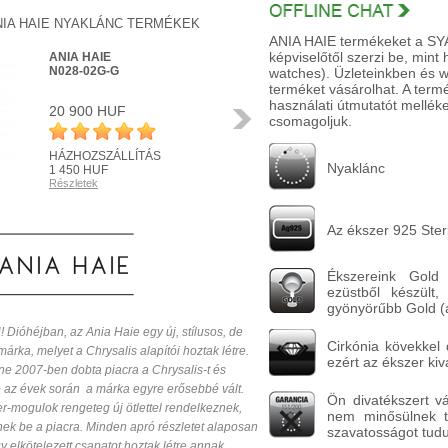
NIA HAIE NYAKLÁNC TERMÉKEK
ANIA HAIE termékeket a SYAM
képviselőtől szerzi be, mint
ANIA HAIE
N028-02G-G
watches). Üzleteinkben és 
terméket vásárolhat. A ter
használati útmutatót melléke
20 900 HUF
Következő
csomagoljuk.
HÁZHOZSZÁLLÍTÁS
Nyaklánc
1 450 HUF
Részletek
R
Az ékszer 925 Sterl
Ékszereink Gold b
ezüstből készült,
gyönyörűbb Gold (a
óhéjban, az Ania Haie egy új, stílusos, de
Cirkónia kövekkel d
árka, melyet a Chrysalis alapítói hoztak létre.
ezért az ékszer kiv
e 2007-ben dobta piacra a Chrysalis-t és
az évek során a márka egyre erősebbé vált.
Ön divatékszert v
r-mogulok rengeteg új ötlettel rendelkeznek,
nem minősülnek ta
nek be a piacra. Minden apró részletet alaposan
szavatosságot tudun
 elkötelezett csapatot hoztak létre annak