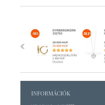
DYRBERG/KERN
-10%
-30.2%
332763
28 500 HUF
Előző
25 650 HUF
HÁZHOZSZÁLLÍTÁS
1 450 HUF
Részletek
KÉSZLETEN
Részletek
+ KOSÁRBA
INFORMÁCIÓK