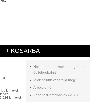
ÁNC
+ KOSÁRBA
Hol tudom a terméket megnézni
és felpróbálni?
 HUF
Miért tőlünk vásárolja meg?
Árbejelentő
nk a terméket
ítaná?
Vásárlási információk / ÁSZF
0-02G terméket