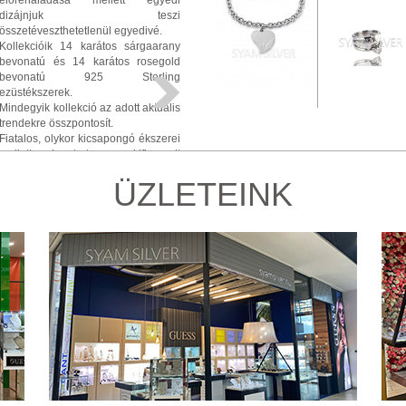
előrehaladása mellett egyedi
dizájnjuk teszi
összetéveszthetetlenül egyedivé.
Kollekcióik 14 karátos sárgaarany
bevonatú és 14 karátos rosegold
bevonatú 925 Sterling
ezüstékszerek.
Mindegyik kollekció az adott aktuális
trendekre összpontosít.
Fiatalos, olykor kicsapongó ékszerei
mellett, eleget tesz a kifinomult
darabok kedvelők körében is,
ÜZLETEINK
melyek bármilyen ruhadarab vagy
éppen esemény tökéletes
kiegészítői lehetnek viselője
számára.
Tündöklő megjelenést kölcsönöz
mindennapi életünkben, emelve az
események fényét, mind emellett
idomul a sportosan elegáns
viselethez egyaránt.