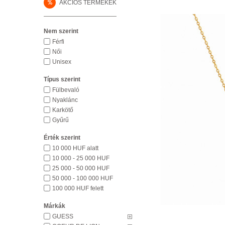
%
AKCIÓS TERMÉKEK
Nem szerint
Férfi
Női
Unisex
Típus szerint
Fülbevaló
Nyaklánc
Karkötő
Gyűrű
Érték szerint
10 000 HUF alatt
10 000 - 25 000 HUF
25 000 - 50 000 HUF
50 000 - 100 000 HUF
100 000 HUF felett
Márkák
GUESS