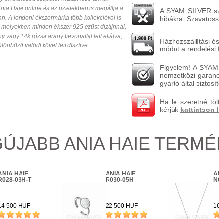
Ania Haie online és az üzletekben is megállja a
A SYAM SILVER szav
an. A londoni ékszermárka több kollekcióval is
hibákra. Szavatossá
 melyekben minden ékszer 925 ezüst dizájnnal,
y vagy 14k rózsa arany bevonattal lett ellátva,
Házhozszállítási és
lönböző valódi kővel lett díszítve.
módot a rendelési 
Figyelem! A SYAM 
nemzetközi garanci
gyártó által biztos
Ha le szeretné töl
kérjük
kattintson 
ÚJABB ANIA HAIE TERM
ANIA HAIE
ANIA HAIE
A
R028-03H-T
R030-05H
N
14 500 HUF
22 500 HUF
1