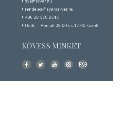
syamsilver.hu
rendeles@syamsilver.hu
+36 20 376 9343
Hétfő – Péntek 09:00 és 17:00 között
KÖVESS MINKET