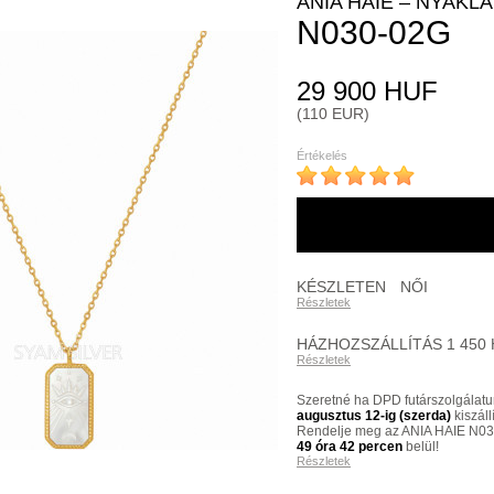
ANIA HAIE – NYAKL
N030-02G
29 900 HUF
(110 EUR)
Értékelés
KÉSZLETEN
NŐI
Részletek
HÁZHOZSZÁLLÍTÁS 1 450
Részletek
Szeretné ha DPD futárszolgálatu
augusztus 12-ig (szerda)
kiszáll
Rendelje meg az ANIA HAIE N03
49 óra 42 percen
belül!
Részletek