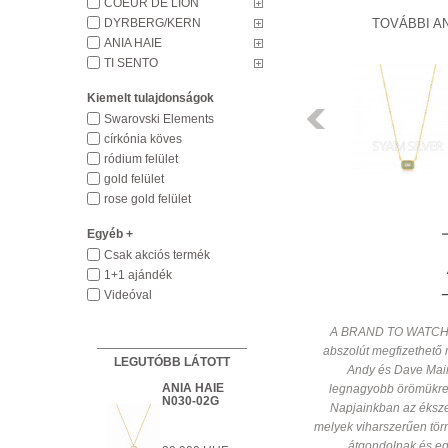
COEUR DE LION
DYRBERG/KERN
TOVÁBBI A
ANIA HAIE
ANIA HAIE
TI SENTO
N005-01H
Kiemelt tulajdonságok
20 900 HUF
Előző
Swarovski Elements
církónia köves
HÁZHOZSZÁLLÍTÁS
ródium felület
1 450 HUF
gold felület
Részletek
rose gold felület
Egyéb +
Csak akciós termék
1+1 ajándék
Videóval
A BRAND TO WATCH! Di
abszolút megfizethető m
LEGUTÓBB LÁTOTT
Andy és Dave Main
ANIA HAIE
legnagyobb örömükre 
KÉSZLETEN
N030-02G
Részletek
Napjainkban az éksze
melyek viharszerűen tör
HÁZHOZSZÁLLÍTÁS 1 450 HUF
Részletek
átgondolnak és egy