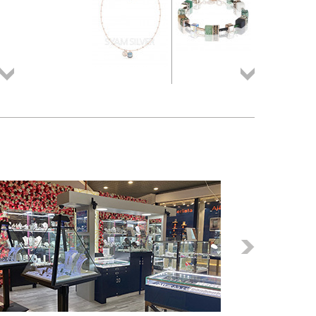
Összes
Összes
termék
termék
Következő