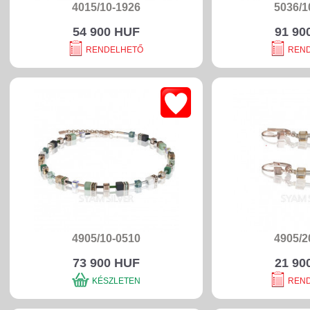
4015/10-1926
5036/1
54 900 HUF
91 90
RENDELHETŐ
REN
4905/10-0510
4905/2
73 900 HUF
21 90
KÉSZLETEN
REN