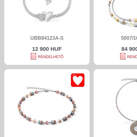
UBB84123A-S
5007/1
12 900 HUF
84 90
RENDELHETŐ
REN