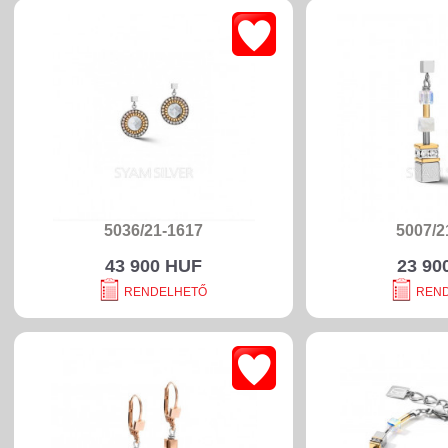
5036/21-1617
5007/2
43 900 HUF
23 90
RENDELHETŐ
REN