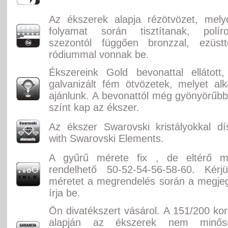
Az ékszerek alapja rézötvözet, mely
folyamat során tisztítanak, polí
szezontól függően bronzzal, ezüstte
ródiummal vonnak be.
Ékszereink Gold bevonattal ellátott, f
galvanizált fém ötvözetek, melyet alka
ajánlunk. A bevonattól még gyönyörűbb
színt kap az ékszer.
Az ékszer Swarovski kristályokkal dí
with Swarovski Elements.
A gyűrű mérete fix , de eltérő m
rendelhető 50-52-54-56-58-60. Kér
méretet a megrendelés során a megje
írja be.
Ön divatékszert vásárol. A 151/200 ko
alapján az ékszerek nem minősü