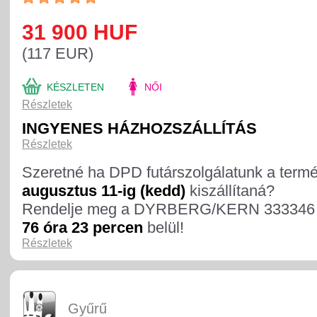
31 900 HUF
(117 EUR)
KÉSZLETEN
NŐI
Részletek
INGYENES HÁZHOZSZÁLLÍTÁS
Részletek
Szeretné ha DPD futárszolgálatunk a term
augusztus 11-ig (kedd)
kiszállítaná?
Rendelje meg a DYRBERG/KERN 333346 
76 óra 23 percen
belül!
Részletek
Gyűrű