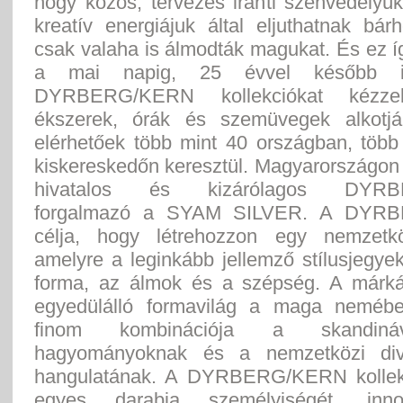
hogy közös, tervezés iránti szenvedélyü
kreatív energiájuk által eljuthatnak bá
csak valaha is álmodták magukat. És ez 
a mai napig, 25 évvel később 
DYRBERG/KERN kollekciókat kézzel
ékszerek, órák és szemüvegek alkotjá
elérhetőek több mint 40 országban, több
kiskereskedőn keresztül. Magyarországon
hivatalos és kizárólagos DYRB
forgalmazó a SYAM SILVER. A DYR
célja, hogy létrehozzon egy nemzetkö
amelyre a leginkább jellemző stílusjegyek
forma, az álmok és a szépség. A márká
egyedülálló formavilág a maga nemébe
finom kombinációja a skandiná
hagyományoknak és a nemzetközi diva
hangulatának. A DYRBERG/KERN kollek
egyes darabja személyiségét, inn