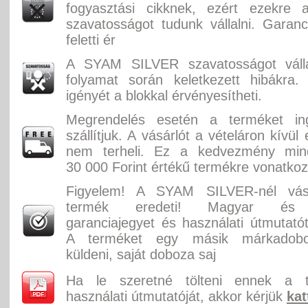
fogyasztási cikknek, ezért ezekre 
szavatosságot tudunk vállalni. Garan
feletti ér
A SYAM SILVER szavatosságot válla
folyamat során keletkezett hibákra.
igényét a blokkal érvényesítheti.
Megrendelés esetén a terméket in
szállítjuk. A vásárlót a vételáron kívül
nem terheli. Ez a kedvezmény min
30 000 Forint értékű termékre vonatkoz
Figyelem! A SYAM SILVER-nél vásá
termék eredeti! Magyar és 
garanciajegyet és használati útmutatót
A terméket egy másik márkadobo
küldeni, saját doboza saj
Ha le szeretné tölteni ennek a 
használati útmutatóját, akkor kérjük
kat