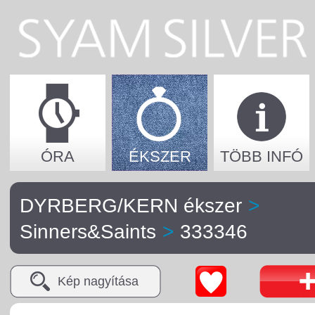
ÓRA
ÉKSZER
TÖBB INFÓ
DYRBERG/KERN ékszer
>
Sinners&Saints
>
333346
Kép nagyítása