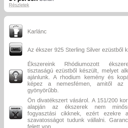
Részletek
Karlánc
Az ékszer 925 Sterling Silver ezüstből k
Ékszereink Rhódiumozott éksze
tisztaságú ezüstből készült, melyet alk
ajánlunk. A rhodium kemény és kopás
képez a nemesfémen, amitől az
gyönyörűbb.
Ön divatékszert vásárol. A 151/200 ko
alapján az ékszerek nem minősü
fogyasztási cikknek, ezért ezekre 
szavatosságot tudunk vállalni. Garan
felett von