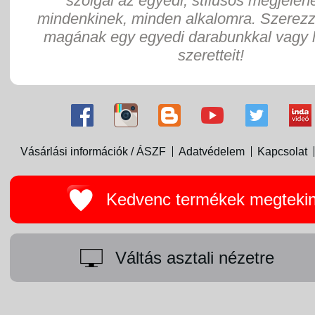
szolgál az egyedi, stílusos megjelen
mindenkinek, minden alkalomra. Szerez
magának egy egyedi darabunkkal vagy 
szeretteit!
Vásárlási információk / ÁSZF
Adatvédelem
Kapcsolat
Kedvenc termékek megteki
Váltás asztali nézetre