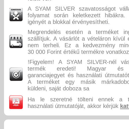
A SYAM SILVER szavatosságot válla
folyamat során keletkezett hibákra.
igényét a blokkal érvényesítheti.
Megrendelés esetén a terméket in
szállítjuk. A vásárlót a vételáron kívül
nem terheli. Ez a kedvezmény min
30 000 Forint értékű termékre vonatkoz
!Figyelem! A SYAM SILVER-nél vás
termék eredeti! Magyar és 
garanciajegyet és használati útmutatót
A terméket egy másik márkadobo
küldeni, saját doboza sa
Ha le szeretné tölteni ennek a 
használati útmutatóját, akkor kérjük
kat