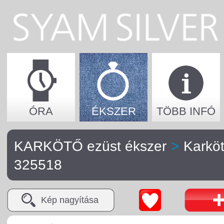
ÓRA
ÉKSZER
TÖBB INFÓ
KARKÖTŐ ezüst ékszer
>
Karkö
325518
Kép nagyítása