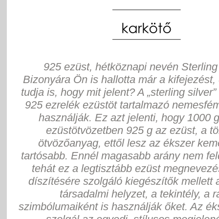
925 ezüst, hétköznapi nevén Sterling 
Bizonyára Ön is hallotta már a kifejezést,
tudja is, hogy mit jelent? A „sterling silver”
925 ezrelék ezüstöt tartalmazó nemesfém
használják. Ez azt jelenti, hogy 1000 
ezüstötvözetben 925 g az ezüst, a tö
ötvözőanyag, ettől lesz az ékszer ke
tartósabb. Ennél magasabb arány nem fel
tehát ez a legtisztább ezüst megnevezés
díszítésére szolgáló kiegészítők mellett 
társadalmi helyzet, a tekintély, a 
szimbólumaiként is használják őket. Az ék