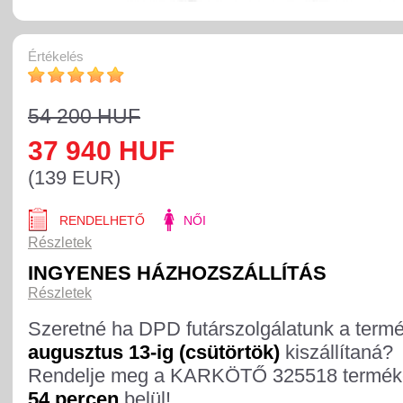
Értékelés
54 200 HUF
37 940 HUF
(139 EUR)
RENDELHETŐ
NŐI
Részletek
INGYENES HÁZHOZSZÁLLÍTÁS
Részletek
Szeretné ha DPD futárszolgálatunk a term
augusztus 13-ig (csütörtök)
kiszállítaná?
Rendelje meg a KARKÖTŐ 325518 termék
54 percen
belül!