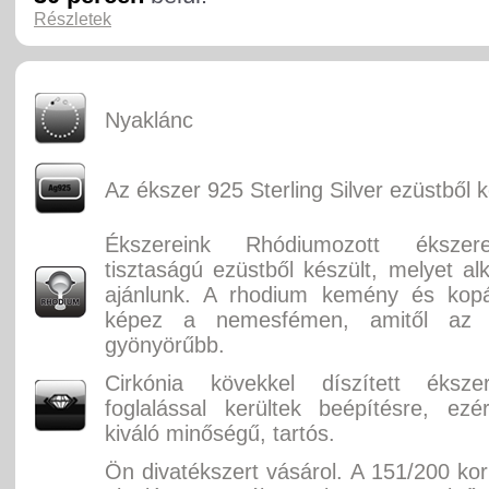
Részletek
Nyaklánc
Az ékszer 925 Sterling Silver ezüstből k
Ékszereink Rhódiumozott éksze
tisztaságú ezüstből készült, melyet alk
ajánlunk. A rhodium kemény és kopás
képez a nemesfémen, amitől az
gyönyörűbb.
Cirkónia kövekkel díszített éksz
foglalással kerültek beépítésre, ez
kiváló minőségű, tartós.
Ön divatékszert vásárol. A 151/200 ko