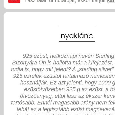
használati útmutatóját, akkor kérjük
kat
925 ezüst, hétköznapi nevén Sterling 
Bizonyára Ön is hallotta már a kifejezést,
tudja is, hogy mit jelent? A „sterling silver”
925 ezrelék ezüstöt tartalmazó nemesfém
használják. Ez azt jelenti, hogy 1000 
ezüstötvözetben 925 g az ezüst, a tö
ötvözőanyag, ettől lesz az ékszer ke
tartósabb. Ennél magasabb arány nem fel
tehát ez a legtisztább ezüst megnevezés