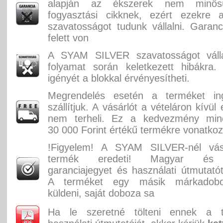
alapján az ékszerek nem minősü
fogyasztási cikknek, ezért ezekre 
szavatosságot tudunk vállalni. Garan
felett von
A SYAM SILVER szavatosságot válla
folyamat során keletkezett hibákra.
igényét a blokkal érvényesítheti.
Megrendelés esetén a terméket in
szállítjuk. A vásárlót a vételáron kívül
nem terheli. Ez a kedvezmény min
30 000 Forint értékű termékre vonatkoz
!Figyelem! A SYAM SILVER-nél vás
termék eredeti! Magyar és 
garanciajegyet és használati útmutatót
A terméket egy másik márkadobo
küldeni, saját doboza sa
Ha le szeretné tölteni ennek a 