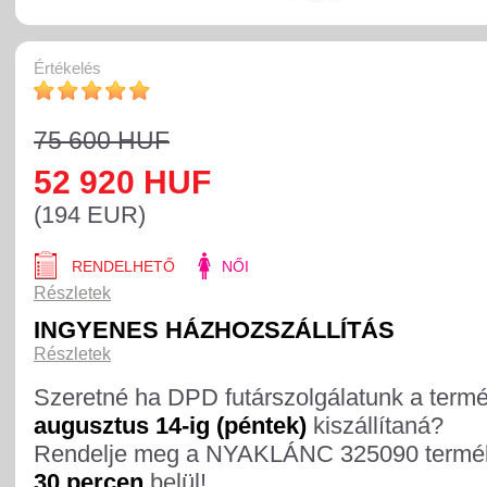
Értékelés
75 600 HUF
52 920 HUF
(194 EUR)
RENDELHETŐ
NŐI
Részletek
INGYENES HÁZHOZSZÁLLÍTÁS
Részletek
Szeretné ha DPD futárszolgálatunk a term
augusztus 14-ig (péntek)
kiszállítaná?
Rendelje meg a NYAKLÁNC 325090 termé
30 percen
belül!