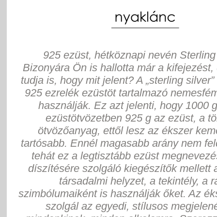
925 ezüst, hétköznapi nevén Sterling 
Bizonyára Ön is hallotta már a kifejezést,
tudja is, hogy mit jelent? A „sterling silver”
925 ezrelék ezüstöt tartalmazó nemesfém
használják. Ez azt jelenti, hogy 1000 
ezüstötvözetben 925 g az ezüst, a tö
ötvözőanyag, ettől lesz az ékszer ke
tartósabb. Ennél magasabb arány nem fel
tehát ez a legtisztább ezüst megnevezés
díszítésére szolgáló kiegészítők mellett 
társadalmi helyzet, a tekintély, a 
szimbólumaiként is használják őket. Az ék
szolgál az egyedi, stílusos megjelen