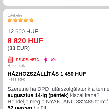
Értékelés
12 600 HUF
8 820 HUF
(33 EUR)
RENDELHETŐ
NŐI
Részletek
HÁZHOZSZÁLLÍTÁS 1 450 HUF
Részletek
Szeretné ha DPD futárszolgálatunk a term
augusztus 14-ig (péntek)
kiszállítaná?
Rendelje meg a NYAKLÁNC 332485 termé
57 percen
belül!