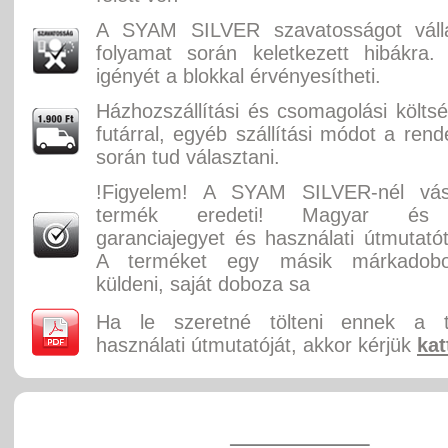
A SYAM SILVER szavatosságot válla
folyamat során keletkezett hibákra.
igényét a blokkal érvényesítheti.
Házhozszállítási és csomagolási költ
futárral, egyéb szállítási módot a rend
során tud választani.
!Figyelem! A SYAM SILVER-nél vás
termék eredeti! Magyar és 
garanciajegyet és használati útmutatót
A terméket egy másik márkadobo
küldeni, saját doboza sa
Ha le szeretné tölteni ennek a 
használati útmutatóját, akkor kérjük
kat