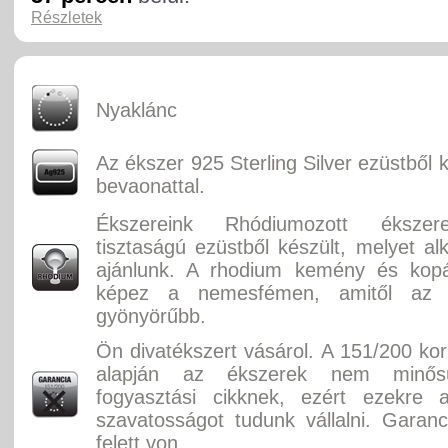
Részletek
Nyaklánc
Az ékszer 925 Sterling Silver ezüstből 
bevaonattal.
Ékszereink Rhódiumozott éksze
tisztaságú ezüstből készült, melyet alk
ajánlunk. A rhodium kemény és kopás
képez a nemesfémen, amitől az
gyönyörűbb.
Ön divatékszert vásárol. A 151/200 ko
alapján az ékszerek nem minősü
fogyasztási cikknek, ezért ezekre 
szavatosságot tudunk vállalni. Garan
felett von