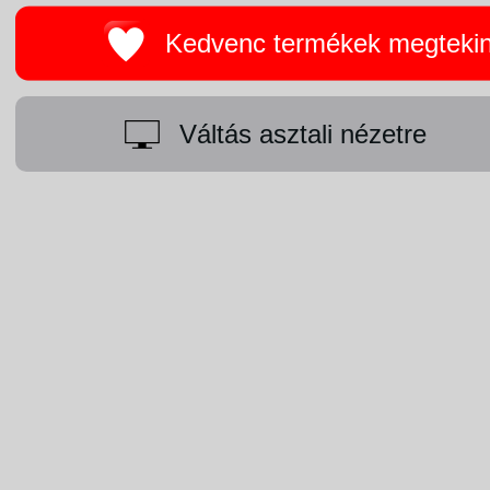
Kedvenc termékek megteki
Váltás asztali nézetre