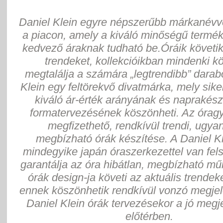
Daniel Klein egyre népszerűbb márkanévv
a piacon, amely a kiváló minőségű termé
kedvező áraknak tudható be.Óráik követik
trendeket, kollekcióikban mindenki 
megtalálja a számára „legtrendibb” darab
Klein egy feltörekvő divatmárka, mely sik
kiváló ár-érték arányának és naprakész
formatervezésének köszönheti. Az óragy
megfizethető, rendkívül trendi, ugya
megbízható órák készítése. A Daniel Kl
mindegyike japán óraszerkezettel van fels
garantálja az óra hibátlan, megbízható m
órák design-ja követi az aktuális trendek
ennek köszönhetik rendkívül vonzó megjel
Daniel Klein órák tervezésekor a jó megj
előtérben.