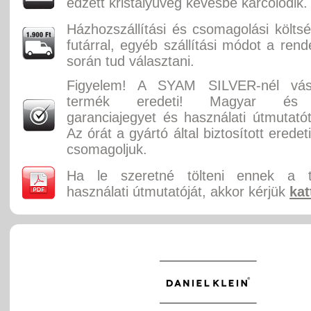
edzett kristályüveg kevésbé karcolódik.
Házhozszállítási és csomagolási költ
futárral, egyéb szállítási módot a rend
során tud választani.
Figyelem! A SYAM SILVER-nél vásá
termék eredeti! Magyar és 
garanciajegyet és használati útmutatót
Az órát a gyártó által biztosított erede
csomagoljuk.
Ha le szeretné tölteni ennek a 
használati útmutatóját, akkor kérjük
kat