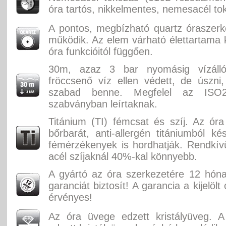
óra tartós, nikkelmentes, nemesacél to
A pontos, megbízható quartz óraszer
működik. Az elem várható élettartama k
óra funkcióitól függően.
30m, azaz 3 bar nyomásig vízáll
fröccsenő víz ellen védett, de úszni
szabad benne. Megfelel az ISO2
szabványban leírtaknak.
Titánium (TI) fémcsat és szíj. Az óra 
bőrbarát, anti-allergén titániumból ké
fémérzékenyek is hordhatják. Rendkí
acél szíjaknál 40%-kal könnyebb.
A gyártó az óra szerkezetére 12 hón
garanciát biztosít! A garancia a kijelölt
érvényes!
Az óra üvege edzett kristályüveg. A