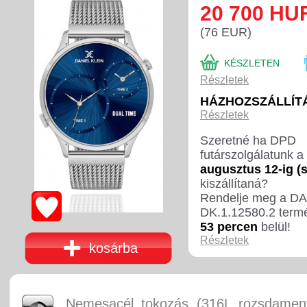
20 700 HU
(76 EUR)
KÉSZLETEN
Részletek
HÁZHOZSZÁLLÍTÁ
Részletek
Szeretné ha DPD
futárszolgálatunk a
augusztus 12-ig (
kiszállítaná?
Rendelje meg a D
DK.1.12580.2 term
53 percen
belül!
Részletek
kosárba
Nemesacél tokozás (316L rozsdament