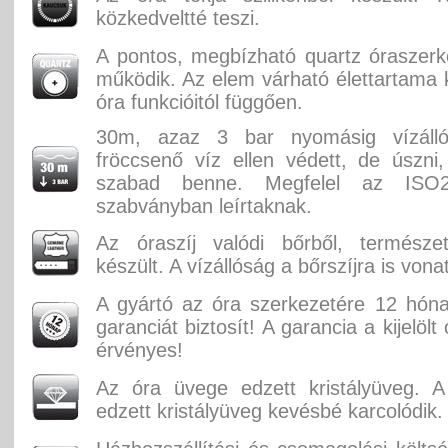
közkedveltté teszi.
A pontos, megbízható quartz óraszer
működik. Az elem várható élettartama k
óra funkcióitól függően.
30m, azaz 3 bar nyomásig vízáll
fröccsenő víz ellen védett, de úszni
szabad benne. Megfelel az ISO2
szabványban leírtaknak.
Az óraszíj valódi bőrből, természe
készült. A vízállóság a bőrszíjra is vona
A gyártó az óra szerkezetére 12 hón
garanciát biztosít! A garancia a kijelölt
érvényes!
Az óra üvege edzett kristályüveg. A
edzett kristályüveg kevésbé karcolódik.