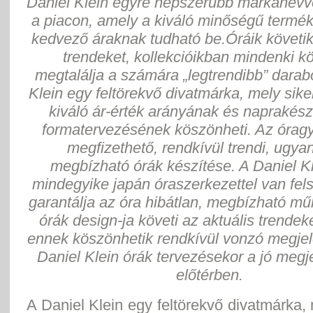
Daniel Klein egyre népszerűbb márkanévv
a piacon, amely a kiváló minőségű termé
kedvező áraknak tudható be.Óráik követik
trendeket, kollekcióikban mindenki 
megtalálja a számára „legtrendibb” darab
Klein egy feltörekvő divatmárka, mely sik
kiváló ár-érték arányának és naprakész
formatervezésének köszönheti. Az óragy
megfizethető, rendkívül trendi, ugya
megbízható órák készítése. A Daniel Kl
mindegyike japán óraszerkezettel van fels
garantálja az óra hibátlan, megbízható m
órák design-ja követi az aktuális trendek
ennek köszönhetik rendkívül vonzó megjel
Daniel Klein órák tervezésekor a jó megj
előtérben.
A Daniel Klein egy feltörekvő divatmárka, 