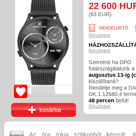
22 600 HU
(83 EUR)
RENDELHETŐ
Részletek
HÁZHOZSZÁLLÍTÁ
Részletek
Szeretné ha DPD
futárszolgálatunk a
augusztus 13-ig (
kiszállítaná?
Rendelje meg a D
DK.1.12580.4 term
48 percen
belül!
Részletek
kosárba
Az óra tokja szilikonból készült. 