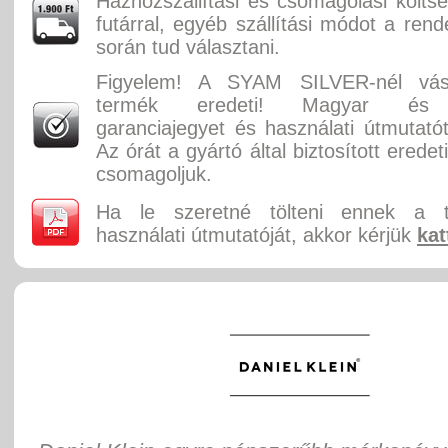
Házhozszállítási és csomagolási költ
futárral, egyéb szállítási módot a rend
során tud választani.
Figyelem! A SYAM SILVER-nél vásá
termék eredeti! Magyar és 
garanciajegyet és használati útmutatót
Az órát a gyártó által biztosított erede
csomagoljuk.
Ha le szeretné tölteni ennek a 
használati útmutatóját, akkor kérjük
kat