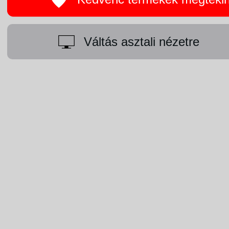
Váltás asztali nézetre