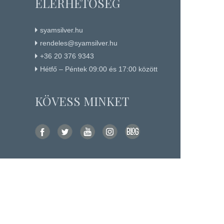
ELÉRHETŐSÉG
syamsilver.hu
rendeles@syamsilver.hu
+36 20 376 9343
Hétfő – Péntek 09:00 és 17:00 között
KÖVESS MINKET