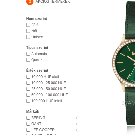
%
AKCIÓS TERMÉKEK
Nem szerint
Férfi
Női
Unisex
Típus szerint
Automata
Quartz
Érték szerint
10 000 HUF alatt
10 000 - 25 000 HUF
25 000 - 50 000 HUF
50 000 - 100 000 HUF
100 000 HUF felett
Márkák
BERING
GANT
LEE COOPER