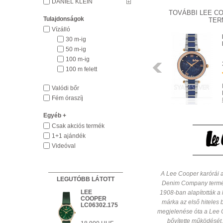
DANIEL KLEIN
TOVÁBBI LEE C
Tulajdonságok
TER
Vízálló
LEE COOPER
30 m-ig
LC06316.120
50 m-ig
100 m-ig
19 900 HUF
Előző
100 m felett
HÁZHOZSZÁLLÍTÁS
Valódi bőr
1 450 HUF
Fém óraszíj
Részletek
Egyéb +
Csak akciós termék
1+1 ajándék
Videóval
A Lee Cooper karórái a 
LEGUTÓBB LÁTOTT
Denim Company termé
LEE
1908-ban alapították a
KÉSZLETEN
COOPER
Részletek
márka az első hiteles 
LC06302.175
megjelenése óta a Lee 
HÁZHOZSZÁLLÍTÁS 1 450 HUF
Részletek
bővítette működését,