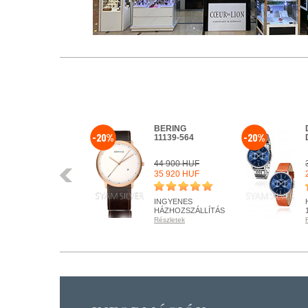
BERING
-20%
-20%
11139-564
44 900 HUF
Előző
35 920 HUF
INGYENES
HÁZHOZSZÁLLÍTÁS
Részletek
RENDELHETŐ
Részletek
+ KOSÁRBA