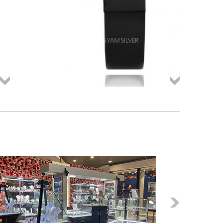
Összes
Összes
termék
termék
Következő