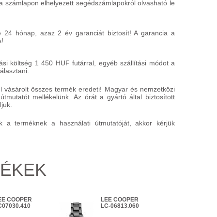
 a számlapon elhelyezett segédszámlapokról olvasható le
 24 hónap, azaz 2 év garanciát biztosít! A garancia a
s!
si költség 1 450 HUF futárral, egyéb szállítási módot a
álasztani.
 vásárolt összes termék eredeti! Magyar és nemzetközi
útmutatót mellékelünk. Az órát a gyártó által biztosított
juk.
k a terméknek a használati útmutatóját, akkor kérjük
MÉKEK
EE COOPER
LEE COOPER
LE
C07030.410
LC-06813.060
LC-