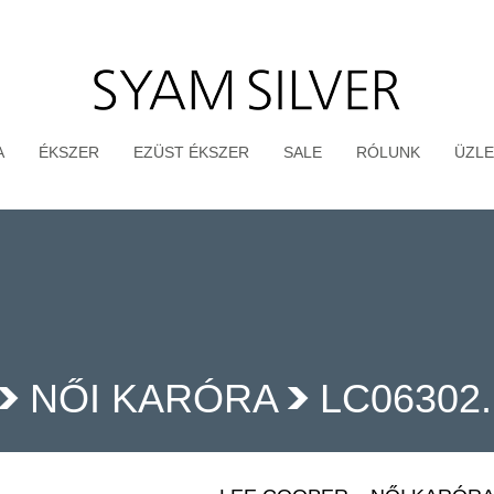
A
ÉKSZER
EZÜST ÉKSZER
SALE
RÓLUNK
ÜZLE
NŐI KARÓRA
LC06302.
>
>