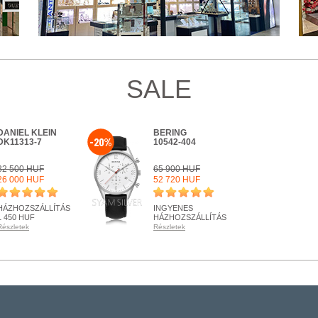
SALE
DANIEL KLEIN
BERING
-20%
DK11313-7
10542-404
32 500 HUF
65 900 HUF
26 000 HUF
52 720 HUF
HÁZHOZSZÁLLÍTÁS
INGYENES
1 450 HUF
HÁZHOZSZÁLLÍTÁS
Részletek
Részletek
KÉSZLETEN
RENDELHETŐ
Részletek
Részletek
+ KOSÁRBA
+ KOSÁRBA