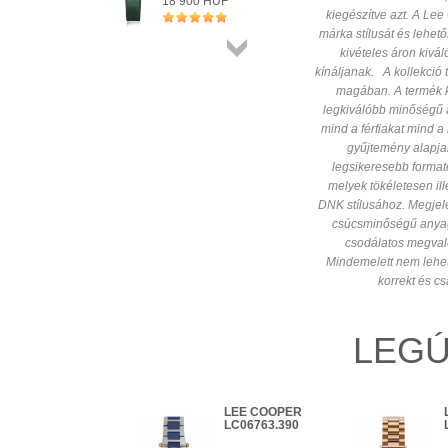
18 900 HUF
kiegészítve azt. A Lee
+ KOSÁRBA
márka stílusát és lehet
kivételes áron kivá
Összes
kínáljanak. A kollekció 
termék
magában. A termék k
legkiválóbb minőségű 
mind a férfiakat mind a
gyűjtemény alapja
legsikeresebb formate
melyek tökéletesen i
DNK stílusához. Megjel
csúcsminőségű anyag
csodálatos megvaló
Mindemelett nem lehet
korrekt és cs
LEGÚ
LEE COOPER
LEE COOPER
LC-07060.652
LC06763.390