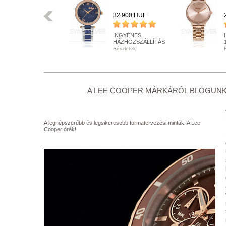
Előző
27 900 HUF
32 900 HUF
HÁZHOZSZÁLLÍTÁS
INGYENES
1 450 HUF
HÁZHOZSZÁLLÍTÁS
Részletek
Részletek
RENDELHETŐ
RENDELHETŐ
Részletek
Részletek
+ KOSÁRBA
+ KOSÁRBA
A LEE COOPER MÁRKÁRÓL BLOGUNK
A legnépszerűbb és legsikeresebb formatervezési minták: A Lee
Cooper órák!