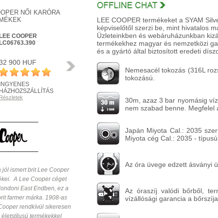
OOPER NŐI KARÓRA
MÉKEK
LEE COOPER termékeket a SYAM Silver k
képviselőtől szerzi be, mint hivatalos 
Üzleteinkben és webáruházunkban kizár
LEE COOPER
LEE COOPER
LC06763.390
termékekhez magyar és nemzetközi gara
LC06736.410
és a gyártó által biztosított eredeti d
32 900 HUF
21 900 HUF
Következő
Nemesacél tokozás (316L rozs
tokozású.
INGYENES
HÁZHOZSZÁLLÍTÁS
HÁZHOZSZÁLLÍTÁS
1 450 HUF
Részletek
Részletek
30m, azaz 3 bar nyomásig vízál
nem szabad benne. Megfelel 
Japán Miyota Cal.: 2035 szer
Miyota cég Cal.: 2035 - típusú
Az óra üvege edzett ásványi 
jól ismert brit Lee Cooper
kei. A Lee Cooper céget
 londoni East Endben, ez a
Az óraszíj valódi bőrből, te
brit farmer márka. 1908-as
vízállósági garancia a bőrszíj
Cooper rendkívül sikeresen
 életstílusú termékekkel