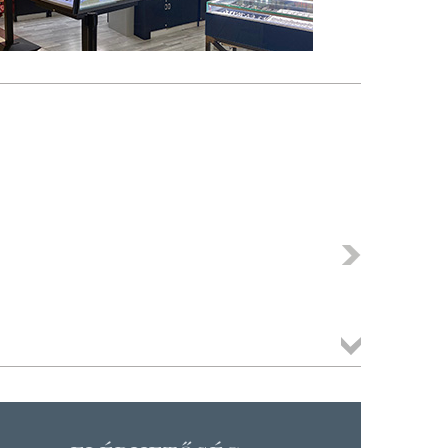
Következő
Összes
termék