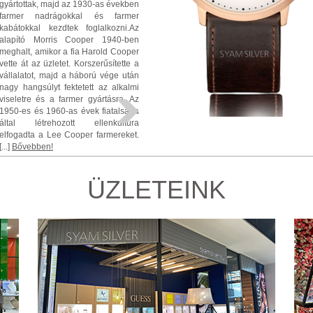
gyártottak, majd az 1930-as években
farmer nadrágokkal és farmer
kabátokkal kezdtek foglalkozni.Az
alapító Morris Cooper 1940-ben
meghalt, amikor a fia Harold Cooper
vette át az üzletet. Korszerűsítette a
vállalatot, majd a háború vége után
nagy hangsúlyt fektetett az alkalmi
viseletre és a farmer gyártásra. Az
1950-es és 1960-as évek fiatalsága
által létrehozott ellenkultúra
elfogadta a Lee Cooper farmereket.
[...]
Bővebben!
ÜZLETEINK