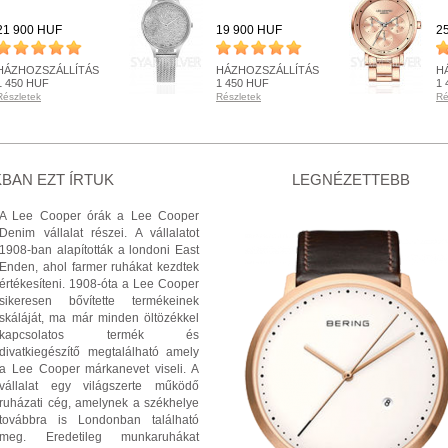
21 900 HUF
19 900 HUF
2
HÁZHOZSZÁLLÍTÁS
HÁZHOZSZÁLLÍTÁS
H
1 450 HUF
1 450 HUF
1 
Részletek
Részletek
Ré
RENDELHETŐ
RENDELHETŐ
R
Részletek
Részletek
Ré
+ KOSÁRBA
+ KOSÁRBA
BAN EZT ÍRTUK
LEGNÉZETTEBB
A Lee Cooper órák a Lee Cooper
Denim vállalat részei. A vállalatot
1908-ban alapították a londoni East
Enden, ahol farmer ruhákat kezdtek
értékesíteni. 1908-óta a Lee Cooper
sikeresen bővítette termékeinek
skáláját, ma már minden öltözékkel
kapcsolatos termék és
divatkiegészítő megtalálható amely
a Lee Cooper márkanevet viseli. A
vállalat egy világszerte működő
ruházati cég, amelynek a székhelye
továbbra is Londonban található
meg. Eredetileg munkaruhákat