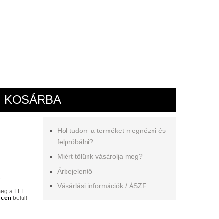
A
+ KOSÁRBA
Hol tudom a terméket megnézni és
felpróbálni?
Miért tőlünk vásárolja meg?
Árbejelentő
t
Vásárlási információk / ÁSZF
 meg a LEE
rcen
belül!