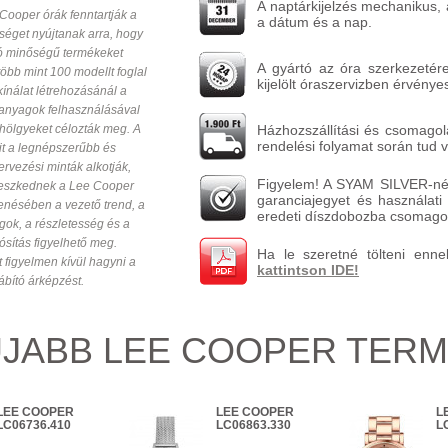
A naptárkijelzés mechanikus,
 Cooper órák fenntartják a
a dátum és a nap.
őséget nyújtanak arra, hogy
ló minőségű termékeket
A gyártó az óra szerkezetére
több mint 100 modellt foglal
kijelölt óraszervizben érvénye
ínálat létrehozásánál a
anyagok felhasználásával
 hölgyeket célozták meg. A
Házhozszállítási és csomagolá
rendelési folyamat során tud v
it a legnépszerűbb és
rvezési minták alkotják,
Figyelem! A SYAM SILVER-nél
lleszkednek a Lee Cooper
garanciajegyet és használati 
enésében a vezető trend, a
eredeti díszdobozba csomagol
ok, a részletesség és a
sítás figyelhető meg.
Ha le szeretné tölteni enne
 figyelmen kívül hagyni a
kattintson IDE!
ábító árképzést.
JABB LEE COOPER TER
LEE COOPER
LEE COOPER
L
LC06736.410
LC06863.330
L