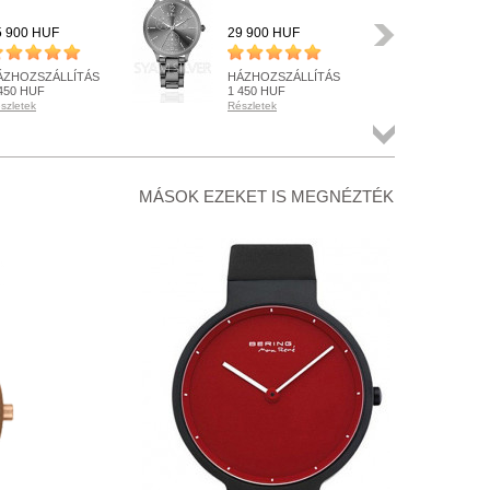
Következő
5 900 HUF
29 900 HUF
21 
ÁZHOZSZÁLLÍTÁS
HÁZHOZSZÁLLÍTÁS
HÁ
450 HUF
1 450 HUF
1 4
szletek
Részletek
Rész
ENDELHETŐ
RENDELHETŐ
RE
szletek
Részletek
Rész
Összes
termék
+ KOSÁRBA
+ KOSÁRBA
+
MÁSOK EZEKET IS MEGNÉZTÉK