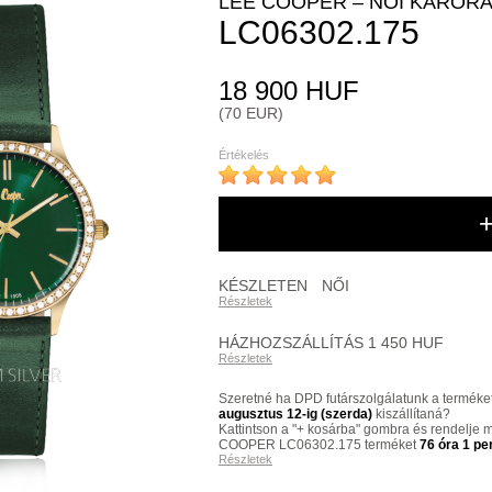
LEE COOPER – NŐI KARÓR
LC06302.175
18 900 HUF
(70 EUR)
Értékelés
KÉSZLETEN
NŐI
Részletek
HÁZHOZSZÁLLÍTÁS 1 450 HUF
Részletek
Szeretné ha DPD futárszolgálatunk a terméke
augusztus 12-ig (szerda)
kiszállítaná?
Kattintson a "+ kosárba" gombra és rendelje
COOPER LC06302.175 terméket
76 óra 1 pe
Részletek