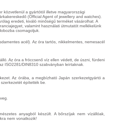
özvetlenül a gyártótól illetve magyarországi
márkakereskedő (Official Agent of jewellery and watches).
ólag eredeti, kiváló minőségű terméket vásárolhat. A
LEE COOPER
L
nciajegyet, valamint használati útmutatót mellékelünk
LC06863.330
L
íszdobozba csomagoljuk.
19 900 HUF
2
damentes acél). Az óra tartós, nikkelmentes, nemesacél
HÁZHOZSZÁLLÍTÁS
H
1 450 HUF
1
Részletek
R
ló. Az óra a fröccsenő víz ellen védett, de úszni, fürdeni
az ISO2281/DIN8310 szabványban leírtaknak.
kezet. Az órába, a megbízható Japán szerkezetgyártó a
 szerkezetét építették be.
üveg.
rmészetes anyagból készült. A bőrszíjak nem vízállóak,
akra nem vonatkozik!