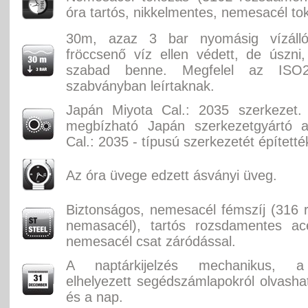
óra tartós, nikkelmentes, nemesacél to
30m, azaz 3 bar nyomásig vízáll
fröccsenő víz ellen védett, de úszni
szabad benne. Megfelel az ISO2
szabványban leírtaknak.
Japán Miyota Cal.: 2035 szerkezet.
megbízható Japán szerkezetgyártó 
Cal.: 2035 - típusú szerkezetét építetté
Az óra üvege edzett ásványi üveg.
Biztonságos, nemesacél fémszíj (316
nemasacél), tartós rozsdamentes acé
nemesacél csat záródással.
A naptárkijelzés mechanikus, 
elhelyezett segédszámlapokról olvasha
és a nap.