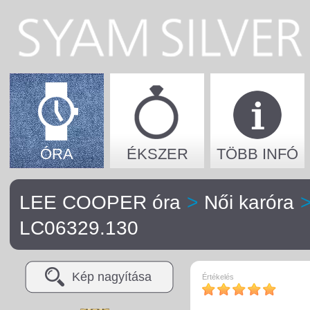
ÓRA
ÉKSZER
TÖBB INFÓ
LEE COOPER óra
>
Női karóra
LC06329.130
Kép nagyítása
Értékelés