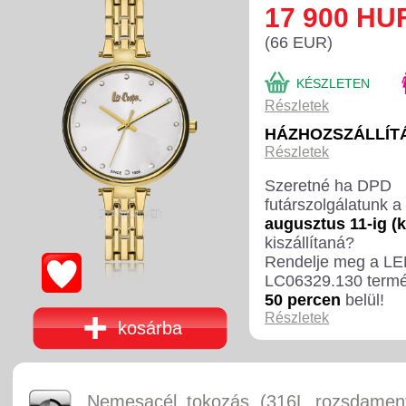
17 900 HU
(66 EUR)
KÉSZLETEN
Részletek
HÁZHOZSZÁLLÍTÁ
Részletek
Szeretné ha DPD
futárszolgálatunk a
augusztus 11-ig (
kiszállítaná?
Rendelje meg a 
LC06329.130 term
50 percen
belül!
Részletek
kosárba
Nemesacél tokozás (316L rozsdament