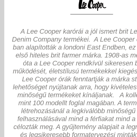
A Lee Cooper karórái a jól ismert brit 
Denim Company termékei. A Lee Cooper 
ban alapították a londoni East Endben, e
első hiteles brit farmer márka. 1908-as 
óta a Lee Cooper rendkívül sikeresen b
működését, életstílusú termékekkel kiegés
Lee Cooper órák fenntartják a márka st
lehetőséget nyújtanak arra, hogy kivételes
minőségű termékeket kínáljanak. A koll
mint 100 modellt foglal magában. A term
létrehozásánál a legkiválóbb minőség
felhasználásával mind a férfiakat mind a
célozták meg. A gyűjtemény alapjait a le
és legsikeresebb formatervezési minták 