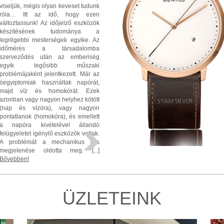
viseljük, mégis olyan keveset tudunk
róla… Itt az idő, hogy ezen
változtassunk! Az időjelző eszközök
készítésének tudománya a
legrégebbi mesterségek egyike. Az
időmérés a társadalomba
szerveződés után az emberiség
egyik legősibb műszaki
problémájaként jelentkezett. Már az
óegyiptomiak használtak napórát,
majd víz és homokórát. Ezek
azonban vagy nagyon helyhez kötött
(nap és vízóra), vagy nagyon
pontatlanok (homokóra), és emellett
a napóra kivételével állandó
felügyeletet igénylő eszközök voltak.
A problémát a mechanikus óra
megjelenése oldotta meg. [...]
Bővebben!
ÜZLETEINK