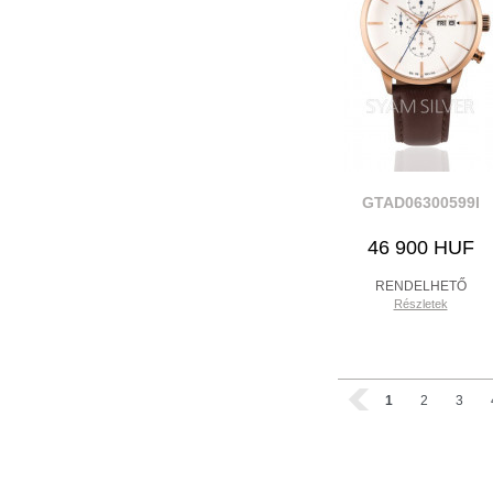
GTAD06300599I
46 900 HUF
RENDELHETŐ
Részletek
1
2
3