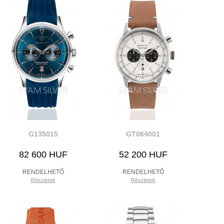
G135015
GT064001
82 600 HUF
52 200 HUF
RENDELHETŐ
RENDELHETŐ
Részletek
Részletek