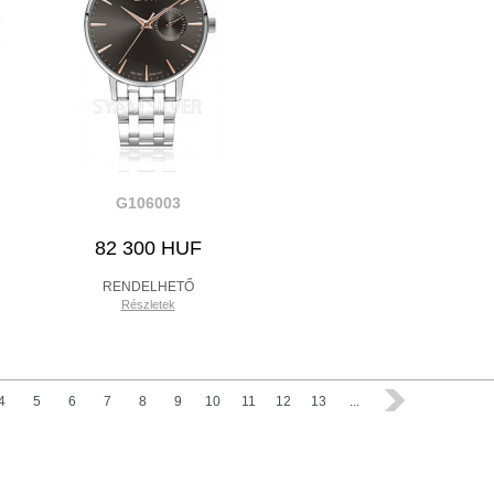
G106003
82 300 HUF
RENDELHETŐ
Részletek
4
5
6
7
8
9
10
11
12
13
...