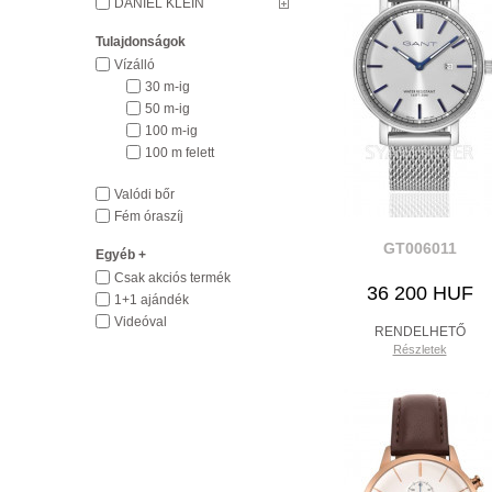
DANIEL KLEIN
Tulajdonságok
Vízálló
30 m-ig
50 m-ig
100 m-ig
100 m felett
Valódi bőr
Fém óraszíj
GT006011
Egyéb +
Csak akciós termék
36 200 HUF
1+1 ajándék
Videóval
RENDELHETŐ
Részletek