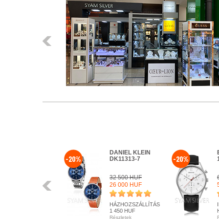
Előző
DANIEL KLEIN
-20%
-20%
DK11313-7
32 500 HUF
Előző
26 000 HUF
HÁZHOZSZÁLLÍTÁS
1 450 HUF
Részletek