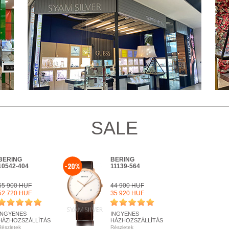
SALE
BERING
BERING
-20%
10542-404
11139-564
65 900 HUF
44 900 HUF
52 720 HUF
35 920 HUF
INGYENES
INGYENES
HÁZHOZSZÁLLÍTÁS
HÁZHOZSZÁLLÍTÁS
Részletek
Részletek