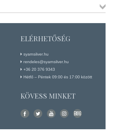
Összes
termék
ELÉRHETŐSÉG
syamsilver.hu
rendeles@syamsilver.hu
+36 20 376 9343
Hétfő – Péntek 09:00 és 17:00 között
KÖVESS MINKET