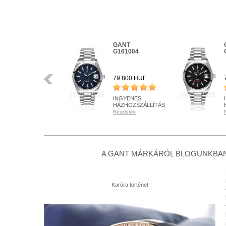
GANT
GANT
W70642
G161004
Előző
78 900 HUF
79 800 HUF
INGYENES
INGYENES
HÁZHOZSZÁLLÍTÁS
HÁZHOZSZÁLLÍTÁS
Részletek
Részletek
RENDELHETŐ
RENDELHETŐ
Részletek
Részletek
+ KOSÁRBA
+ KOSÁRBA
A GANT MÁRKÁRÓL BLOGUNKBAN
Karóra történet