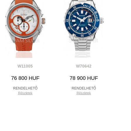
W11005
W70642
76 800 HUF
78 900 HUF
RENDELHETŐ
RENDELHETŐ
Részletek
Részletek