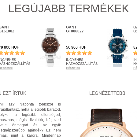
LEGÚJABB TERMÉKEK
GANT
GANT
G
G161002
GT006027
G
79 800 HUF
56 900 HUF
8
INGYENES
INGYENES
I
HÁZHOZSZÁLLÍTÁS
HÁZHOZSZÁLLÍTÁS
H
Részletek
Részletek
Ré
RENDELHETŐ
RENDELHETŐ
R
Részletek
Részletek
Ré
+ KOSÁRBA
+ KOSÁRBA
 EZT ÍRTUK
LEGNÉZETTEBB
Mi az? Naponta többször is
rápillantasz, néha a legjobb barátod,
olykor a legősibb ellenséged,
hasznos, mégis divatcikk, kifejezed
vele önmagad és az egyik
legnépszerűbb ajándék? Ez nem
más, mint a karóra. Mindennap