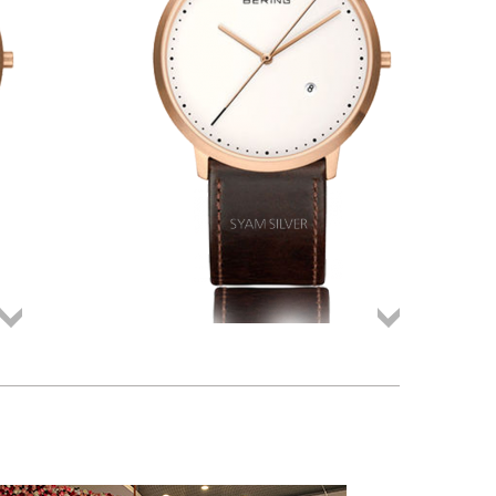
Összes
Összes
termék
termék