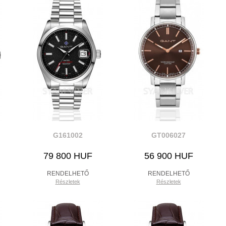
G161002
GT006027
79 800 HUF
56 900 HUF
RENDELHETŐ
RENDELHETŐ
Részletek
Részletek