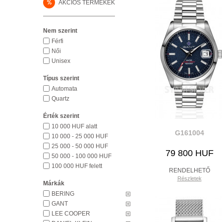
%
AKCIÓS TERMÉKEK
Nem szerint
Férfi
Női
Unisex
Típus szerint
Automata
Quartz
Érték szerint
10 000 HUF alatt
G161004
10 000 - 25 000 HUF
25 000 - 50 000 HUF
79 800 HUF
50 000 - 100 000 HUF
100 000 HUF felett
RENDELHETŐ
Részletek
Márkák
BERING
GANT
LEE COOPER