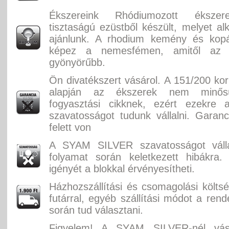
Ékszereink Rhódiumozott éksze
tisztaságú ezüstből készült, melyet alk
ajánlunk. A rhodium kemény és kopás
képez a nemesfémen, amitől az
gyönyörűbb.
Ön divatékszert vásárol. A 151/200 ko
alapján az ékszerek nem minősü
fogyasztási cikknek, ezért ezekre 
szavatosságot tudunk vállalni. Garan
felett von
A SYAM SILVER szavatosságot válla
folyamat során keletkezett hibákra.
igényét a blokkal érvényesítheti.
Házhozszállítási és csomagolási költ
futárral, egyéb szállítási módot a rend
során tud választani.
Figyelem! A SYAM SILVER-nél vásá