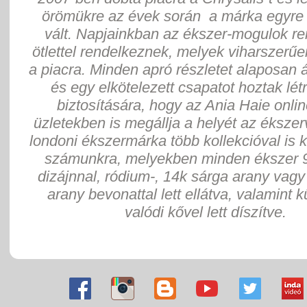
örömükre az évek során a márka egyre
vált. Napjainkban az ékszer-mogulok re
ötlettel rendelkeznek, melyek viharszerűe
a piacra. Minden apró részletet alaposan
és egy elkötelezett csapatot hoztak lé
biztosítására, hogy az Ania Haie onli
üzletekben is megállja a helyét az ékszer
londoni ékszermárka több kollekcióval is 
számunkra, melyekben minden ékszer 
dizájnnal, ródium-, 14k sárga arany vagy
arany bevonattal lett ellátva, valamint 
valódi kővel lett díszítve.