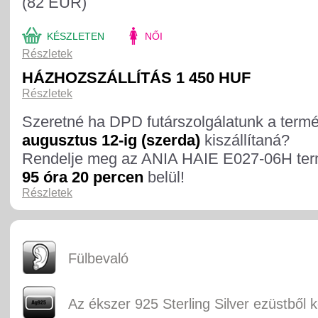
(82 EUR)
KÉSZLETEN
NŐI
Részletek
HÁZHOZSZÁLLÍTÁS 1 450 HUF
Részletek
Szeretné ha DPD futárszolgálatunk a term
augusztus 12-ig (szerda)
kiszállítaná?
Rendelje meg az ANIA HAIE E027-06H ter
95 óra 20 percen
belül!
Részletek
Fülbevaló
Az ékszer 925 Sterling Silver ezüstből k