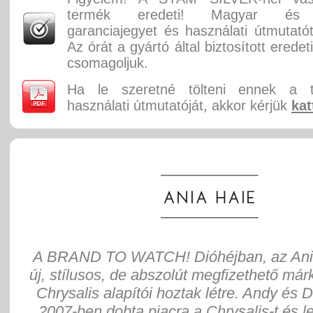
termék eredeti! Magyar és 
garanciajegyet és használati útmutatót
Az órát a gyártó által biztosított erede
csomagoljuk.
Ha le szeretné tölteni ennek a 
használati útmutatóját, akkor kérjük
kat
A BRAND TO WATCH! Dióhéjban, az Ani
új, stílusos, de abszolút megfizethető már
Chrysalis alapítói hoztak létre. Andy és
2007-ben dobta piacra a Chrysalis-t és 