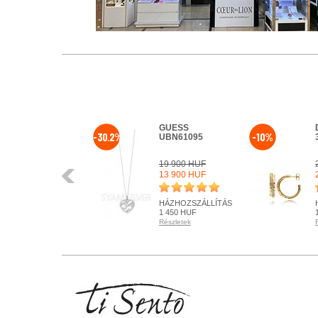
GUESS
-30.2%
-10%
UBN61095
19 900 HUF
Előző
13 900 HUF
HÁZHOZSZÁLLÍTÁS
1 450 HUF
Részletek
KÉSZLETEN
Részletek
+ KOSÁRBA