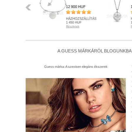
Előző
15 900 HUF
12 900 HUF
HÁZHOZSZÁLLÍTÁS
HÁZHOZSZÁLLÍTÁS
1 450 HUF
1 450 HUF
Részletek
Részletek
RENDELHETŐ
KÉSZLETEN
Részletek
Részletek
+ KOSÁRBA
+ KOSÁRBA
A GUESS MÁRKÁRÓL BLOGUNKBAN
Guess márka: A szexisen elegáns ékszerek