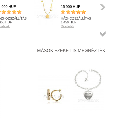
Következő
5 900 HUF
15 900 HUF
18 
ÁZHOZSZÁLLÍTÁS
HÁZHOZSZÁLLÍTÁS
HÁ
450 HUF
1 450 HUF
1 4
szletek
Részletek
Rész
ÉSZLETEN
KÉSZLETEN
RE
szletek
Részletek
Rész
Összes
termék
+ KOSÁRBA
+ KOSÁRBA
+
MÁSOK EZEKET IS MEGNÉZTÉK