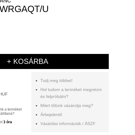
LÁNC
JWRGAQT/U
+ KOSÁRBA
Tudj meg többet!
Hol tudom a terméket megnézni
 HUF
és felpróbálni?
Miért tőlünk vásárolja meg?
nk a terméket
állítaná?
Árbejelentő
et
3 óra
Vásárlási információk / ÁSZF