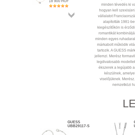
18 900 HUF
minden tévedés ki v
+ KOSÁRBA
hogyan kell szexis(en)
vállalatot Franciaorsz
Összes
alapították 1981-be
termék
kiegészítőkön is érződik
romantikát kombináljá
minden egyes ruhadara
márkabolt működik vilá
tartozik. A GUESS márk
jellemzi. Merész formavil
legdivatosabb modellek
ékszerek a legújabb a
készülnek, amelye
viselőjüknek. Merész.
nemzetközi h
L
GUESS
GUESS
UBN20122
UBB29117-S