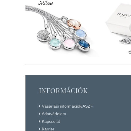
INFORMÁCIÓK
Vásárlási információk/ÁSZF
Adatvédelem
Kapcsolat
Karrier