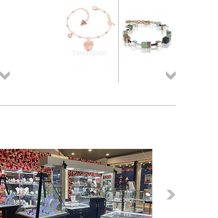
Összes
Összes
termék
termék
Következő