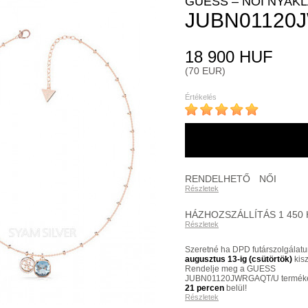
GUESS – NŐI NYAK
JUBN01120
18 900 HUF
(70 EUR)
Értékelés
RENDELHETŐ
NŐI
Részletek
HÁZHOZSZÁLLÍTÁS 1 450
Részletek
Szeretné ha DPD futárszolgálatu
augusztus 13-ig (csütörtök)
kisz
Rendelje meg a GUESS
JUBN01120JWRGAQT/U termék
21 percen
belül!
Részletek