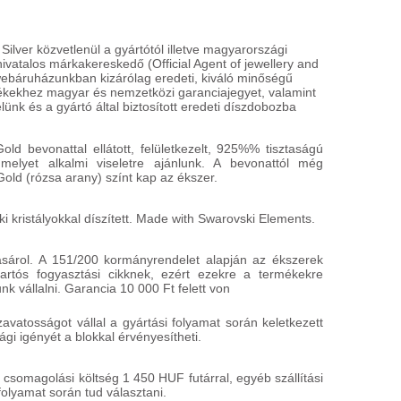
ver közvetlenül a gyártótól illetve magyarországi
GUESS
GUESS
 hivatalos márkakereskedő (Official Agent of jewellery and
UBN20018
UBN2002
webáruházunkban kizárólag eredeti, kiváló minőségű
mékekhez magyar és nemzetközi garanciajegyet, valamint
18 900 HUF
15 900 
lünk és a gyártó által biztosított eredeti díszdobozba
HÁZHOZSZÁLLÍTÁS
HÁZHOZSZ
ld bevonattal ellátott, felületkezelt, 925%% tisztaságú
1 450 HUF
1 450 HUF
 melyet alkalmi viseletre ajánlunk. A bevonattól még
észletek
Részletek
ld (rózsa arany) színt kap az ékszer.
i kristályokkal díszített. Made with Swarovski Elements.
ásárol. A 151/200 kormányrendelet alapján az ékszerek
rtós fogyasztási cikknek, ezért ezekre a termékekre
k vállalni. Garancia 10 000 Ft felett von
atosságot vállal a gyártási folyamat során keletkezett
gi igényét a blokkal érvényesítheti.
 csomagolási költség 1 450 HUF futárral, egyéb szállítási
folyamat során tud választani.