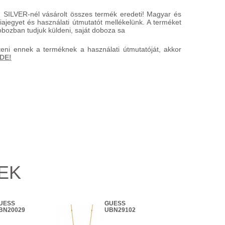
 SILVER-nél vásárolt összes termék eredeti! Magyar és
ajegyet és használati útmutatót mellékelünk. A terméket
bozban tudjuk küldeni, saját doboza sa
teni ennek a terméknek a használati útmutatóját, akkor
IDE!
EK
UESS
GUESS
GU
BN20029
UBN29102
JU