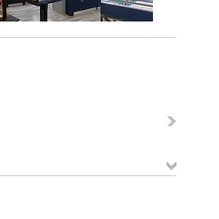
Következő
Összes
termék