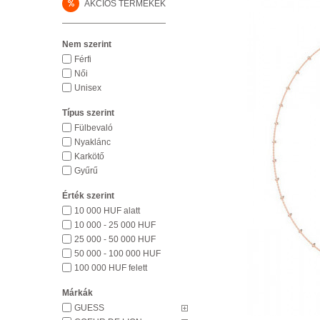
%
AKCIÓS TERMÉKEK
Nem szerint
Férfi
Női
Unisex
Típus szerint
Fülbevaló
Nyaklánc
Karkötő
Gyűrű
Érték szerint
10 000 HUF alatt
10 000 - 25 000 HUF
25 000 - 50 000 HUF
50 000 - 100 000 HUF
100 000 HUF felett
Márkák
GUESS