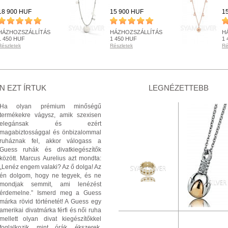
18 900 HUF
15 900 HUF
1
HÁZHOZSZÁLLÍTÁS
HÁZHOZSZÁLLÍTÁS
H
1 450 HUF
1 450 HUF
1 
Részletek
Részletek
Ré
KÉSZLETEN
KÉSZLETEN
K
Részletek
Részletek
Ré
+ KOSÁRBA
+ KOSÁRBA
 EZT ÍRTUK
LEGNÉZETTEBB
Ha olyan prémium minőségű
termékekre vágysz, amik szexisen
elegánsak és ezért
magabiztossággal és önbizalommal
ruháznak fel, akkor válogass a
Guess ruhák és divatkiegészítők
között. Marcus Aurelius azt mondta:
„Lenéz engem valaki? Az ő dolga! Az
én dolgom, hogy ne tegyek, és ne
mondjak semmit, ami lenézést
érdemelne.” Ismerd meg a Guess
márka rövid történetét! A Guess egy
amerikai divatmárka férfi és női ruha
mellett olyan divat kiegészítőkkel
foglalkozik, mint órák, ékszerek,