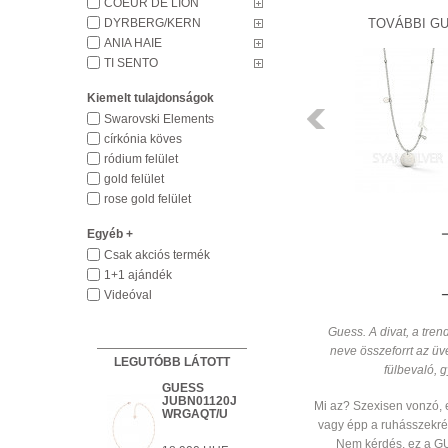
COEUR DE LION
DYRBERG/KERN
TOVÁBBI G
ANIA HAIE
GUESS
TI SENTO
JUBN01155JWRHT/U
Kiemelt tulajdonságok
12 900 HUF
Előző
Swarovski Elements
církónia köves
HÁZHOZSZÁLLÍTÁS
ródium felület
1 450 HUF
gold felület
Részletek
rose gold felület
Egyéb +
Csak akciós termék
1+1 ajándék
Videóval
Guess. A divat, a tre
neve összeforrt az üv
LEGUTÓBB LÁTOTT
fülbevaló, 
GUESS
RENDELHETŐ
JUBN01120J
Részletek
Mi az? Szexisen vonzó,
WRGAQT/U
vagy épp a ruhásszekrén
HÁZHOZSZÁLLÍTÁS 1 450 HUF
Részletek
Nem kérdés, ez a GU