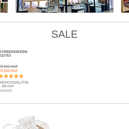
SALE
DYRBERG/KERN
332763
28 500 HUF
25 650 HUF
HÁZHOZSZÁLLÍTÁS
1 450 HUF
Részletek
KÉSZLETEN
Részletek
+ KOSÁRBA