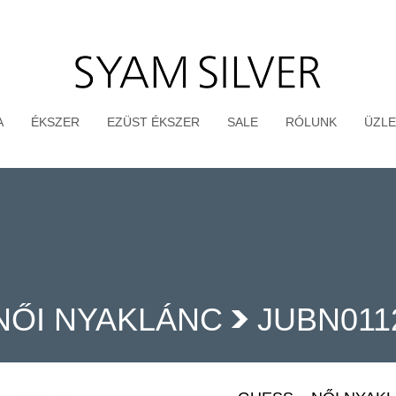
A
ÉKSZER
EZÜST ÉKSZER
SALE
RÓLUNK
ÜZLE
NŐI NYAKLÁNC
JUBN01
>