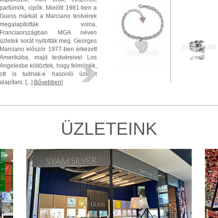
parfümök, cipők. Mielőtt 1981-ben a
Guess márkát a Marciano testvérek
megalapították volna,
Franciaországban MGA néven
üzletek sorát nyitották meg. Georges
Marciano először 1977-ben érkezett
Amerikába, majd testvéreivel Los
Angelesbe költöztek, hogy felmérjék,
ott is tudnak-e hasonló üzletet
alapítani. [...]
Bővebben!
ÜZLETEINK