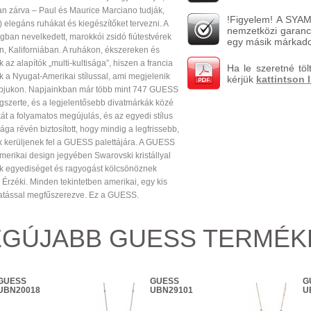
an zárva – Paul és Maurice Marciano tudják,
!Figyelem! A SYAM
 elegáns ruhákat és kiegészítőket tervezni. A
nemzetközi garanci
ágban nevelkedett, marokkói zsidó fiútestvérek
egy másik márkado
n, Kaliforniában. A ruhákon, ékszereken és
 az alapítók „multi-kultisága”, hiszen a francia
Ha le szeretné töl
k a Nyugat-Amerikai stílussal, ami megjelenik
kérjük
kattintson 
bjukon. Napjainkban már több mint 747 GUESS
gszerte, és a legjelentősebb divatmárkák közé
át a folyamatos megújulás, és az egyedi stílus
ága révén biztosított, hogy mindig a legfrissebb,
 kerüljenek fel a GUESS palettájára. A GUESS
merikai design jegyében Swarovski kristállyal
k egyediséget és ragyogást kölcsönöznek
 Érzéki. Minden tekintetben amerikai, egy kis
atással megfűszerezve. Ez a GUESS.
EGÚJABB GUESS TERMÉK
GUESS
GUESS
G
UBN20018
UBN29101
U