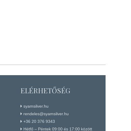
ELÉRHETŐSÉG
syamsilver.hu
rendeles@syamsilver.hu
+36 20 376 9343
Hétfő – Péntek 09:00 és 17:00 között