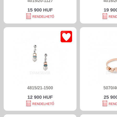
4015/20-1127
4016/2
15 900 HUF
19 90
RENDELHETŐ
REN
4815/21-1500
5070/4
12 900 HUF
25 90
RENDELHETŐ
REN