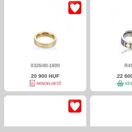
0326/40-1800
R4
20 900 HUF
22 60
RENDELHETŐ
KÉ