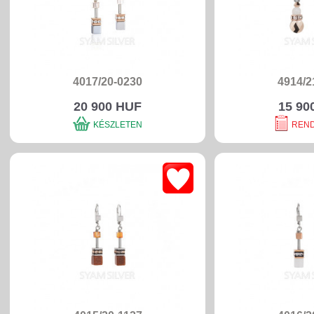
4017/20-0230
4914/2
20 900 HUF
15 90
KÉSZLETEN
REN