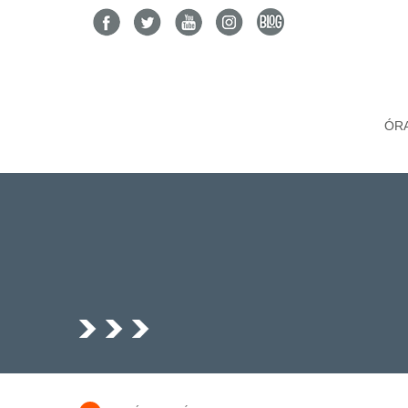
ÓR
>
>
>