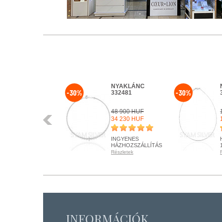
KARKÖTŐ
NYAKLÁNC
-30%
-30%
332727
332481
16 900 HUF
48 900 HUF
Előző
12 675 HUF
34 230 HUF
HÁZHOZSZÁLLÍTÁS
INGYENES
1 450 HUF
HÁZHOZSZÁLLÍTÁS
Részletek
Részletek
RENDELHETŐ
RENDELHETŐ
Részletek
Részletek
+ KOSÁRBA
+ KOSÁRBA
INFORMÁCIÓK