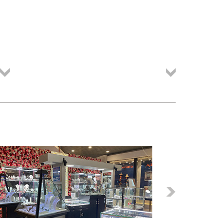
Összes
Összes
termék
termék
Következő