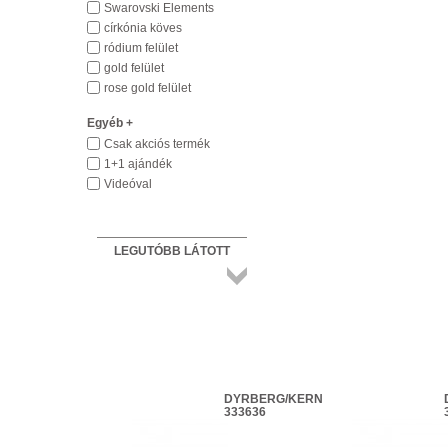
Swarovski Elements
církónia köves
ródium felület
gold felület
rose gold felület
Egyéb +
Csak akciós termék
1+1 ajándék
Videóval
LEGUTÓBB LÁTOTT
Összes
termék
DYRBERG/KERN
DYRBERG/KERN
333669
333636