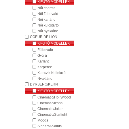
KIFUTÓ MODELLEK
Női charms
Női fülbevaló
Női karlánc
Női kulcstartó
Női nyaklánc
COEUR DE LION
KIFUTÓ MODELLEK
Fülbevaló
Gyűrű
Karlánc
Karperec
Klasszik Kollekció
Nyaklánc
DYRBERG/KERN
KIFUTÓ MODELLEK
Cinematic/Hollywood
Cinematic/Icons
Cinematic/Joker
Cinematic/Starlight
Moods
Sinners&Saints