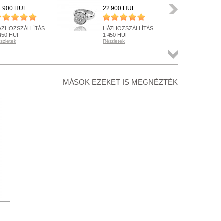
Következő
3 900 HUF
22 900 HUF
31 
ÁZHOZSZÁLLÍTÁS
HÁZHOZSZÁLLÍTÁS
IN
450 HUF
1 450 HUF
HÁ
szletek
Részletek
Rész
ÉSZLETEN
KÉSZLETEN
KÉ
szletek
Részletek
Rész
Összes
termék
+ KOSÁRBA
+ KOSÁRBA
+
MÁSOK EZEKET IS MEGNÉZTÉK