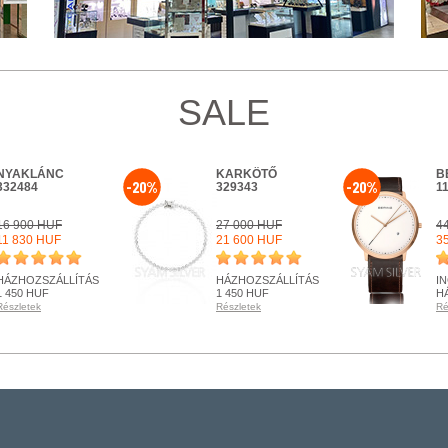
SALE
NYAKLÁNC
KARKÖTŐ
B
-20%
-20%
332484
329343
1
16 900 HUF
27 000 HUF
4
11 830 HUF
21 600 HUF
3
HÁZHOZSZÁLLÍTÁS
HÁZHOZSZÁLLÍTÁS
I
1 450 HUF
1 450 HUF
H
Részletek
Részletek
Ré
RENDELHETŐ
RENDELHETŐ
R
Részletek
Részletek
Ré
+ KOSÁRBA
+ KOSÁRBA