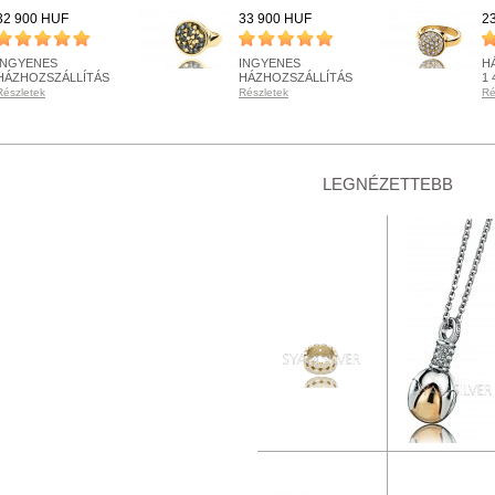
32 900 HUF
33 900 HUF
2
INGYENES
INGYENES
H
HÁZHOZSZÁLLÍTÁS
HÁZHOZSZÁLLÍTÁS
1 
Részletek
Részletek
Ré
KÉSZLETEN
KÉSZLETEN
K
Részletek
Részletek
Ré
+ KOSÁRBA
+ KOSÁRBA
LEGNÉZETTEBB