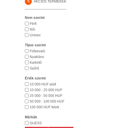
%
AKCIÓS TERMÉKEK
Nem szerint
Férfi
Női
Unisex
Típus szerint
Fülbevaló
Nyaklánc
Karkötő
Gyűrű
Érték szerint
10 000 HUF alatt
10 000 - 25 000 HUF
25 000 - 50 000 HUF
50 000 - 100 000 HUF
100 000 HUF felett
Márkák
GUESS