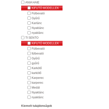
ANIA HAIE
KIFUTÓ MODELLEK
Fülbevaló
Gyűrű
Karlánc
Nyaklánc
nyaklánc
TI SENTO
KIFUTÓ MODELLEK
Fülbevaló
fülbevaló
Gyűrű
gyűrű
Karkötő
karkötő
Karperec
karperec
Medál
Nyaklánc
nyaklánc
Kiemelt tulajdonságok