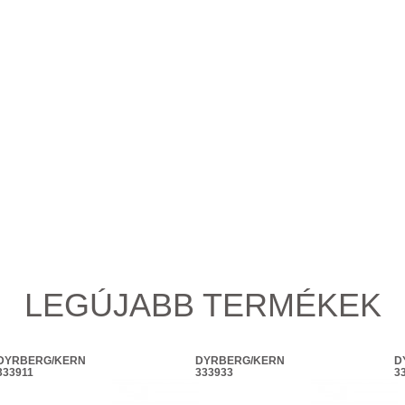
LEGÚJABB TERMÉKEK
DYRBERG/KERN
DYRBERG/KERN
D
333911
333933
3