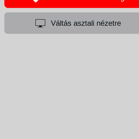
Váltás asztali nézetre