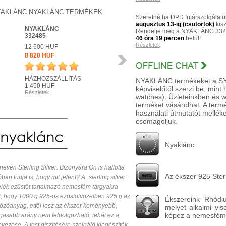
YAKLÁNC NYAKLÁNC TERMÉKEK
Szeretné ha DPD futárszolgálatu
augusztus 13-ig (csütörtök)
kisz
NYAKLÁNC
Rendelje meg a NYAKLÁNC 332
332485
46 óra 19 percen
belül!
Részletek
12 600 HUF
8 820 HUF
Következő
HÁZHOZSZÁLLÍTÁS
NYAKLÁNC termékeket a SYAM
1 450 HUF
képviselőtől szerzi be, mint
Részletek
R
watches). Üzleteinkben és 
terméket vásárolhat. A ter
használati útmutatót melléke
csomagoljuk.
Nyaklánc
nevén Sterling Silver. Bizonyára Ön is hallotta
Az ékszer 925 Sterl
ban tudja is, hogy mit jelent? A „sterling silver”
relék ezüstöt tartalmazó nemesfém tárgyakra
ti, hogy 1000 g 925-ös ezüstötvözetben 925 g az
Ékszereink Rhódiu
tvözőanyag, ettől lesz az ékszer keményebb,
melyet alkalmi vis
képez a nemesféme
gasabb arány nem feldolgozható, tehát ez a
vezése. A test díszítésére szolgáló kiegészítők