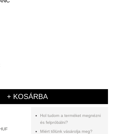
ÁNC
+ KOSÁRBA
Hol tudom a terméket megnézni
és felpróbálni?
 HUF
Miért tőlünk vásárolja meg?