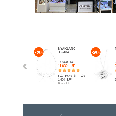
NYAKLÁNC
NYAKLÁNC
-30%
-20%
332481
332484
48 900 HUF
16 900 HUF
Előző
34 230 HUF
11 830 HUF
INGYENES
HÁZHOZSZÁLLÍTÁS
HÁZHOZSZÁLLÍTÁS
1 450 HUF
Részletek
Részletek
RENDELHETŐ
RENDELHETŐ
Részletek
Részletek
+ KOSÁRBA
+ KOSÁRBA