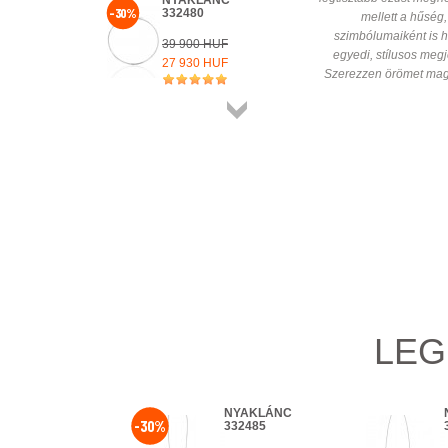
NYAKLÁNC
RENDELHETŐ
-30%
332480
Részletek
mellett a hűség,
szimbólumaiként is h
HÁZHOZSZÁLLÍTÁS 1 450 HUF
39 900 HUF
Részletek
egyedi, stílusos meg
27 930 HUF
Szerezzen örömet mag
+ KOSÁRBA
Összes
termék
LEG
NYAKLÁNC
NYAKLÁNC
-30%
330374
332485