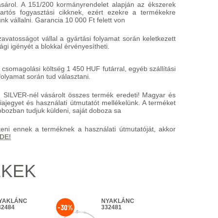
ásárol. A 151/200 kormányrendelet alapján az ékszerek
rtós fogyasztási cikknek, ezért ezekre a termékekre
k vállalni. Garancia 10 000 Ft felett von
atosságot vállal a gyártási folyamat során keletkezett
gi igényét a blokkal érvényesítheti.
 csomagolási költség 1 450 HUF futárral, egyéb szállítási
folyamat során tud választani.
 SILVER-nél vásárolt összes termék eredeti! Magyar és
ajegyet és használati útmutatót mellékelünk. A terméket
bozban tudjuk küldeni, saját doboza sa
teni ennek a terméknek a használati útmutatóját, akkor
IDE!
ÉKEK
YAKLÁNC
NYAKLÁNC
NY
-30%
-30%
32484
332481
33