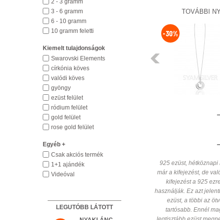
2 - 3 gramm
3 - 6 gramm
TOVÁBBI N
6 - 10 gramm
NYAKLÁNC
10 gramm feletti
-30%
330372
Kiemelt tulajdonságok
14 290 HUF
Előző
Swarovski Elements
církónia köves
HÁZHOZSZÁLLÍTÁS
valódi köves
1 450 HUF
gyöngy
Részletek
ezüst felület
ródium felület
gold felület
rose gold felület
Egyéb +
Csak akciós termék
925 ezüst, hétköznapi 
1+1 ajándék
már a kifejezést, de való
Videóval
kifejezést a 925 ez
használják. Ez azt jelen
ezüst, a többi az ö
LEGUTÓBB LÁTOTT
tartósabb. Ennél ma
legtisztább ezüst megne