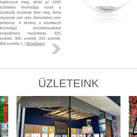
határozzuk meg, tehát az 1000
ezrelékes finomságú ezüst a
színtiszta ezüstnek felel meg, tehát
olyannak ami más ötvözeteket nem
tartalmaz. A törvény a következő
finomságú ezüstötvözeteket
engedélyezi hazánkban: 925
ezrelék, 900 ezrelék, 835 ezrelék,
800 ezrelék. [...]
Bővebben!
ÜZLETEINK