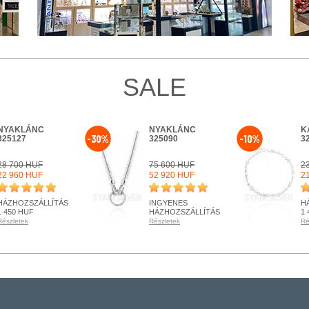
SALE
NYAKLÁNC
NYAKLÁNC
K
-30%
-10%
325127
325090
3
28 700 HUF
75 600 HUF
2
22 960 HUF
52 920 HUF
2
HÁZHOZSZÁLLÍTÁS
INGYENES
H
1 450 HUF
HÁZHOZSZÁLLÍTÁS
1 
Részletek
Részletek
Ré
RENDELHETŐ
RENDELHETŐ
R
Részletek
Részletek
Ré
+ KOSÁRBA
+ KOSÁRBA