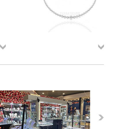
Összes
Összes
termék
termék
Következő