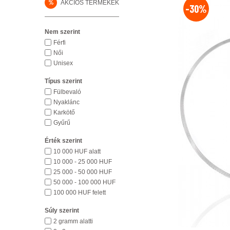
%
AKCIÓS TERMÉKEK
-30%
Nem szerint
Férfi
Női
Unisex
Típus szerint
Fülbevaló
Nyaklánc
Karkötő
Gyűrű
Érték szerint
10 000 HUF alatt
10 000 - 25 000 HUF
25 000 - 50 000 HUF
50 000 - 100 000 HUF
100 000 HUF felett
Súly szerint
2 gramm alatti