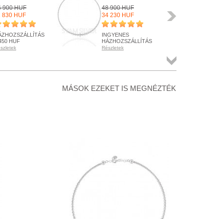
6 900 HUF
48 900 HUF
39 
Következő
1 830 HUF
34 230 HUF
27 
ÁZHOZSZÁLLÍTÁS
INGYENES
HÁ
450 HUF
HÁZHOZSZÁLLÍTÁS
1 4
szletek
Részletek
Rész
ENDELHETŐ
RENDELHETŐ
RE
szletek
Részletek
Rész
Összes
termék
+ KOSÁRBA
+ KOSÁRBA
+
MÁSOK EZEKET IS MEGNÉZTÉK