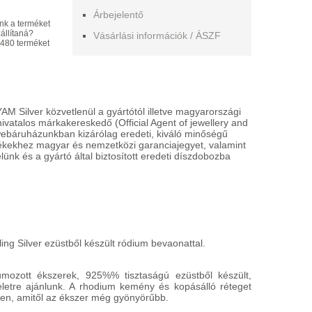
Árbejelentő
nk a terméket
állítaná?
Vásárlási információk / ÁSZF
NYAKLÁNC
NYAKLÁN
480 terméket
-30%
332496
332488
28 700 HU
10 900 HUF
20 090 HU
HÁZHOZSZÁLLÍTÁS
HÁZHOZSZ
 Silver közvetlenül a gyártótól illetve magyarországi
1 450 HUF
1 450 HUF
 hivatalos márkakereskedő (Official Agent of jewellery and
észletek
Részletek
webáruházunkban kizárólag eredeti, kiváló minőségű
mékekhez magyar és nemzetközi garanciajegyet, valamint
lünk és a gyártó által biztosított eredeti díszdobozba
ing Silver ezüstből készült ródium bevaonattal.
mozott ékszerek, 925%% tisztaságú ezüstből készült,
eletre ajánlunk. A rhodium kemény és kopásálló réteget
n, amitől az ékszer még gyönyörűbb.