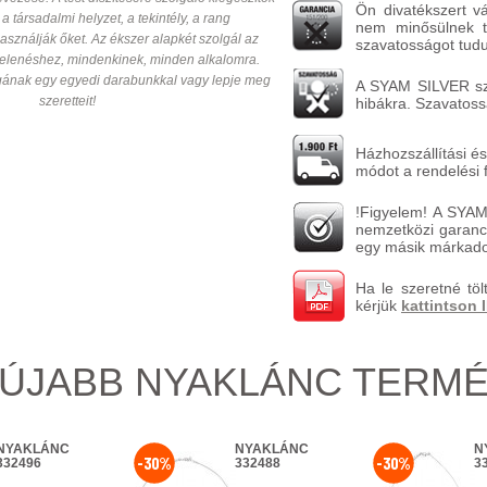
Ön divatékszert v
 a társadalmi helyzet, a tekintély, a rang
nem minősülnek ta
asználják őket. Az ékszer alapkét szolgál az
szavatosságot tudun
jelenéshez, mindenkinek, minden alkalomra.
ának egy egyedi darabunkkal vagy lepje meg
A SYAM SILVER szav
szeretteit!
hibákra. Szavatossá
Házhozszállítási és
módot a rendelési 
!Figyelem! A SYAM
nemzetközi garanci
egy másik márkado
Ha le szeretné töl
kérjük
kattintson 
ÚJABB NYAKLÁNC TERM
NYAKLÁNC
NYAKLÁNC
N
-30%
-30%
332496
332488
3