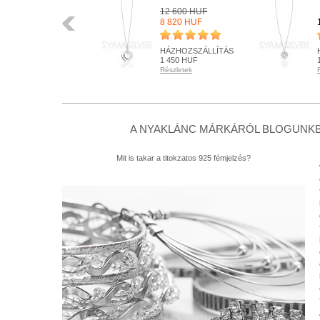
12 600 HUF
Előző
14 790 HUF
8 820 HUF
HÁZHOZSZÁLLÍTÁS
HÁZHOZSZÁLLÍTÁS
1 450 HUF
1 450 HUF
Részletek
Részletek
RENDELHETŐ
RENDELHETŐ
Részletek
Részletek
+ KOSÁRBA
+ KOSÁRBA
A NYAKLÁNC MÁRKÁRÓL BLOGUNKB
Mit is takar a titokzatos 925 fémjelzés?