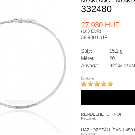
NYAKLÁNC – NYAKL
332480
27 930 HUF
(103 EUR)
39 900 HUF
Súly:
15,2 g
Méret:
20
Anyaga:
925‰ ezüst
Értékelés
RENDELHETŐ
NŐI
Részletek
HÁZHOZSZÁLLÍTÁS 1 450
Részletek