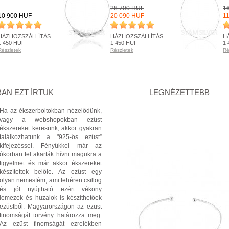
28 700 HUF
1
10 900 HUF
20 090 HUF
1
HÁZHOZSZÁLLÍTÁS
HÁZHOZSZÁLLÍTÁS
H
1 450 HUF
1 450 HUF
1 
Részletek
Részletek
Ré
RENDELHETŐ
RENDELHETŐ
R
Részletek
Részletek
Ré
+ KOSÁRBA
+ KOSÁRBA
AN EZT ÍRTUK
LEGNÉZETTEBB
Ha az ékszerboltokban nézelődünk,
vagy a webshopokban ezüst
ékszereket keresünk, akkor gyakran
találkozhatunk a "925-ös ezüst”
kifejezéssel. Fényükkel már az
ókorban fel akarták hívni magukra a
figyelmet és már akkor ékszereket
készítettek belőle. Az ezüst egy
olyan nemesfém, ami fehéren csillog
és jól nyújtható ezért vékony
lemezek és huzalok is készíthetőek
ezüstből. Magyarországon az ezüst
finomságát törvény határozza meg.
Az ezüst finomságát ezrelékben