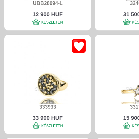
UBB28094-L
324
12 900 HUF
31 50
KÉSZLETEN
KÉ
333933
331
33 900 HUF
15 90
KÉSZLETEN
KÉ