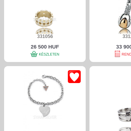
331056
331
26 500 HUF
33 90
KÉSZLETEN
REN