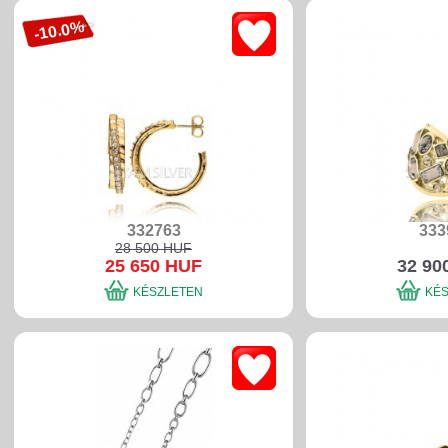
-10.0%
332763
333
28 500 HUF
25 650 HUF
32 90
KÉSZLETEN
KÉ