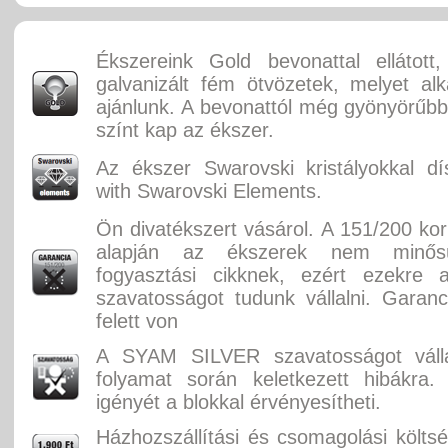
Ékszereink Gold bevonattal ellátott, f
galvanizált fém ötvözetek, melyet alka
ajánlunk. A bevonattól még gyönyörűbb
színt kap az ékszer.
Az ékszer Swarovski kristályokkal dí
with Swarovski Elements.
Ön divatékszert vásárol. A 151/200 ko
alapján az ékszerek nem minősü
fogyasztási cikknek, ezért ezekre 
szavatosságot tudunk vállalni. Garan
felett von
A SYAM SILVER szavatosságot válla
folyamat során keletkezett hibákra.
igényét a blokkal érvényesítheti.
Házhozszállítási és csomagolási költ