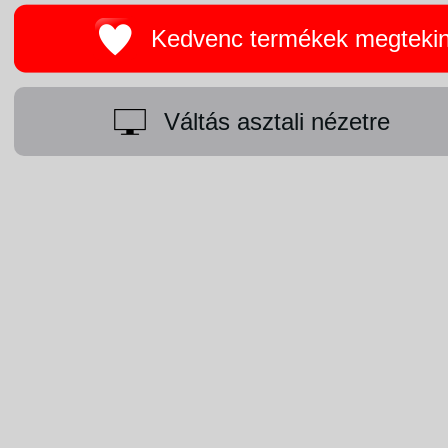
Kedvenc termékek megteki
Váltás asztali nézetre