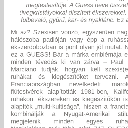
megtestesítője. A Guess neve összef
üvegkristályokkal díszített ékszerekkel
fülbevaló, gyűrű, kar- és nyaklánc. Ez
Mi az? Szexisen vonzó, egyszerűen nag
hálószoba padlóján vagy épp a ruháss
ékszerdobozban is pont olyan jól mutat.
ez a GUESS! Bár a márka emblémája eg
minden tévedés ki van zárva – Paul 
Marciano tudják, hogyan kell szexis(
ruhákat és kiegészítőket tervezni. A
Franciaországban nevelkedett, maro
fiútestvérek alapították 1981-ben, Kali
ruhákon, ékszereken és kiegészítőkön is
alapítók „multi-kultisága”, hiszen a franci
kombinálják a Nyugat-Amerikai stíl
megjelenik minden egyes ruhada