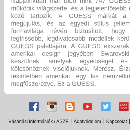
Napjainkban már több mint 747 GUESS
működik világszerte, és a legjelentősebb
közé tartozik. A GUESS márkát a 
megújulás, és az egyedi stílus jelle
formavilága révén biztosított, hog
legfrissebb, legdivatosabb modellek kerü
GUESS palettájára. A GUESS ékszerek 
amerikai design jegyében Swarovski k
készülnek, amelyek egyediséget és
kölcsönöznek viselőjüknek. Merész. Érz
tekintetben amerikai, egy kis nemzetkö
megfűszerezve. Ez a GUESS.
Vásárlási információk / ÁSZF
Adatvédelem
Kapcsolat