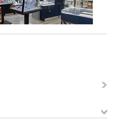
Következő
Összes
termék