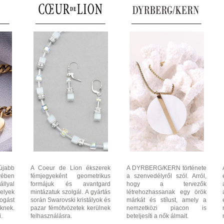
újabb
A Coeur de Lion ékszerek
A DYRBERG/KERN története
yében
fémjegyeként geometrikus
a szenvedélyről szól. Arról,
lyal
formájuk és avantgard
hogy a tervezők
lyek
mintázatuk szolgál. A gyártás
létrehozhassanak egy örök
ogást
során Swarovski kristályok és
márkát és stílust, amely a
knek.
pazar fémötvözetek kerülnek
nemzetközi piacon is
.
felhasználásra.
beteljesíti a nők álmait.