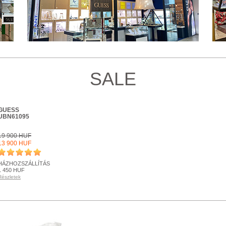
SALE
GUESS
UBN61095
19 900 HUF
13 900 HUF
HÁZHOZSZÁLLÍTÁS
1 450 HUF
Részletek
KÉSZLETEN
Részletek
+ KOSÁRBA