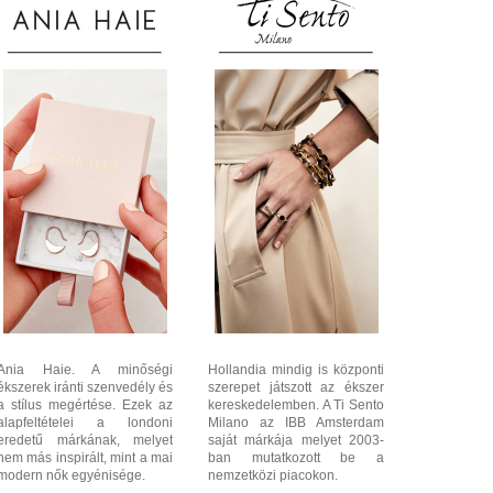
Ania Haie. A minőségi
Hollandia mindig is központi
ékszerek iránti szenvedély és
szerepet játszott az ékszer
a stílus megértése. Ezek az
kereskedelemben. A Ti Sento
alapfeltételei a londoni
Milano az IBB Amsterdam
eredetű márkának, melyet
saját márkája melyet 2003-
nem más inspirált, mint a mai
ban mutatkozott be a
modern nők egyénisége.
nemzetközi piacokon.