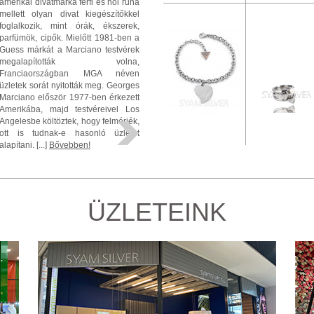
amerikai divatmárka férfi és női ruha
mellett olyan divat kiegészítőkkel
foglalkozik, mint órák, ékszerek,
parfümök, cipők. Mielőtt 1981-ben a
Guess márkát a Marciano testvérek
megalapították volna,
Franciaországban MGA néven
üzletek sorát nyitották meg. Georges
Marciano először 1977-ben érkezett
Amerikába, majd testvéreivel Los
Angelesbe költöztek, hogy felmérjék,
ott is tudnak-e hasonló üzletet
alapítani. [...]
Bővebben!
ÜZLETEINK