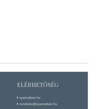
ELÉRHETŐSÉG
syamsilver.hu
rendeles@syamsilver.hu