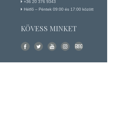
+36 20 376 9343
Hétfő – Péntek 09:00 és 17:00 között
KÖVESS MINKET