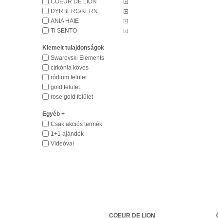
COEUR DE LION
DYRBERG/KERN
ANIA HAIE
TI SENTO
Kiemelt tulajdonságok
Swarovski Elements
církónia köves
ródium felület
gold felület
rose gold felület
Egyéb +
Csak akciós termék
1+1 ajándék
Videóval
GUESS
COEUR DE LION