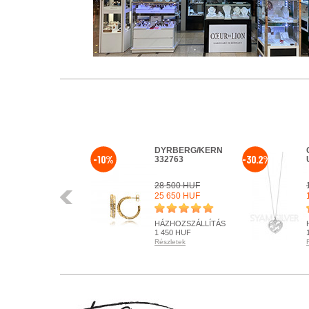
DYRBERG/KERN
-10%
-30.2%
332763
28 500 HUF
Előző
25 650 HUF
HÁZHOZSZÁLLÍTÁS
1 450 HUF
Részletek
KÉSZLETEN
Részletek
+ KOSÁRBA