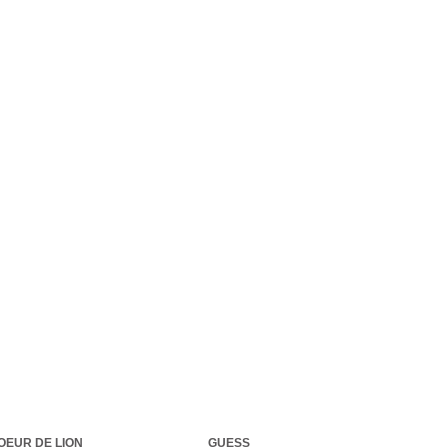
OEUR DE LION
GUESS
GU