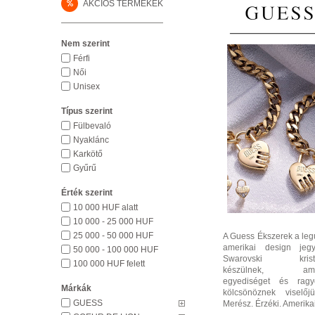
%
AKCIÓS TERMÉKEK
Nem szerint
Férfi
Női
Unisex
Típus szerint
Fülbevaló
Nyaklánc
Karkötő
Gyűrű
Érték szerint
10 000 HUF alatt
10 000 - 25 000 HUF
25 000 - 50 000 HUF
A Guess Ékszerek a leg
amerikai design jeg
50 000 - 100 000 HUF
Swarovski kristál
100 000 HUF felett
készülnek, ame
egyediséget és ragy
Márkák
kölcsönöznek viselőjü
GUESS
Merész. Érzéki. Amerikai