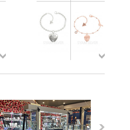
Összes
Összes
termék
termék
Következő