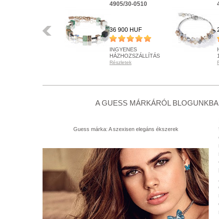
JUBN01120JWRGAQT/U
4905/30-0510
Előző
18 900 HUF
36 900 HUF
HÁZHOZSZÁLLÍTÁS
INGYENES
1 450 HUF
HÁZHOZSZÁLLÍTÁS
Részletek
Részletek
RENDELHETŐ
KÉSZLETEN
Részletek
Részletek
+ KOSÁRBA
+ KOSÁRBA
A GUESS MÁRKÁRÓL BLOGUNKBAN
Guess márka: A szexisen elegáns ékszerek