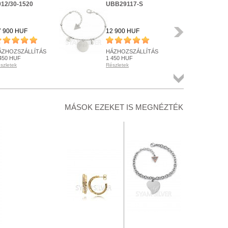
012/30-1520
UBB29117-S
UB
Következő
7 900 HUF
12 900 HUF
18 
ÁZHOZSZÁLLÍTÁS
HÁZHOZSZÁLLÍTÁS
HÁ
450 HUF
1 450 HUF
1 4
szletek
Részletek
Rész
ENDELHETŐ
KÉSZLETEN
KÉ
szletek
Részletek
Rész
Összes
termék
+ KOSÁRBA
+ KOSÁRBA
+
MÁSOK EZEKET IS MEGNÉZTÉK