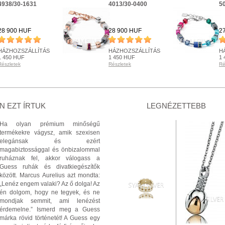
4938/30-1631
4013/30-0400
5
28 900 HUF
28 900 HUF
2
HÁZHOZSZÁLLÍTÁS
HÁZHOZSZÁLLÍTÁS
H
1 450 HUF
1 450 HUF
1 
Részletek
Részletek
Ré
KÉSZLETEN
KÉSZLETEN
R
Részletek
Részletek
Ré
+ KOSÁRBA
+ KOSÁRBA
 EZT ÍRTUK
LEGNÉZETTEBB
Ha olyan prémium minőségű
termékekre vágysz, amik szexisen
elegánsak és ezért
magabiztossággal és önbizalommal
ruháznak fel, akkor válogass a
Guess ruhák és divatkiegészítők
között. Marcus Aurelius azt mondta:
„Lenéz engem valaki? Az ő dolga! Az
én dolgom, hogy ne tegyek, és ne
mondjak semmit, ami lenézést
érdemelne.” Ismerd meg a Guess
márka rövid történetét! A Guess egy