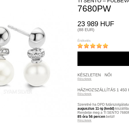
TI SENTO – FÜLBEV
7680PW
23 989 HUF
(88 EUR)
Értékelés
KÉSZLETEN
NŐI
Részletek
HÁZHOZSZÁLLÍTÁS 1 450
Részletek
Szeretné ha DPD futárszolgálatu
augusztus 11-ig (kedd)
kiszállít
Rendelje meg a TI SENTO 7680
85 óra 56 percen
belül!
Részletek