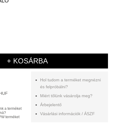
ALÓ
+ KOSÁRBA
Hol tudom a terméket megnézni
és felpróbálni?
 HUF
Miért tőlünk vásárolja meg?
Árbejelentő
nk a terméket
aná?
Vásárlási információk / ÁSZF
PW terméket