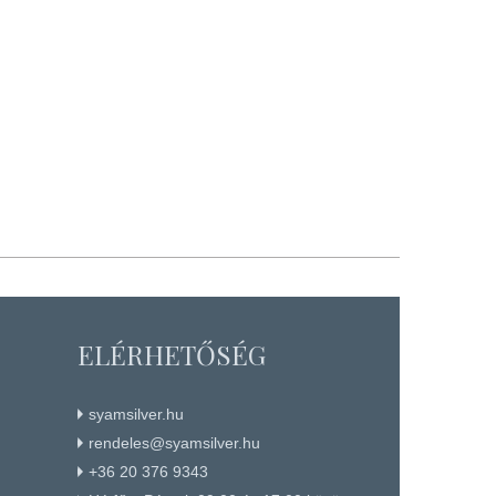
ELÉRHETŐSÉG
syamsilver.hu
rendeles@syamsilver.hu
+36 20 376 9343