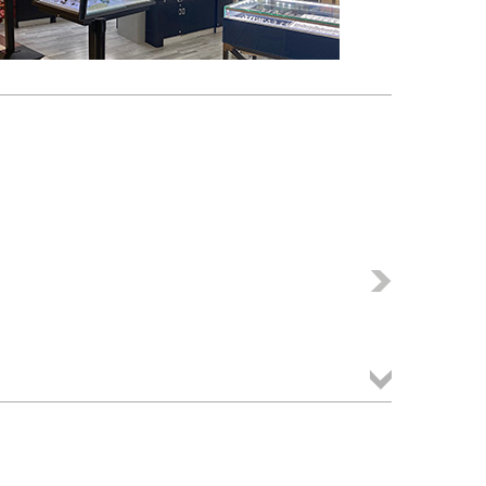
Következő
Összes
termék