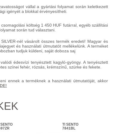
atosságot vállal a gyártási folyamat során keletkezett
gi igényét a blokkal érvényesítheti.
 csomagolási költség 1 450 HUF futárral, egyéb szállítási
folyamat során tud választani.
SILVER-nél vásárolt összes termék eredeti! Magyar és
ajegyet és használati útmutatót mellékelünk. A terméket
ozban tudjuk küldeni, saját doboza saj
alódi édesvízi tenyésztett kagyló-gyöngy. A tenyésztett
es színei fehér, rózsás, krémszínű, szürke és fekete.
teni ennek a terméknek a használati útmutatóját, akkor
IDE!
KEK
I SENTO
TI SENTO
TI
597ZR
7841BL
779