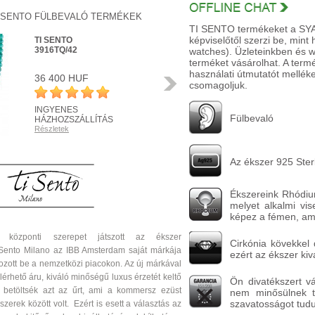
I SENTO FÜLBEVALÓ TERMÉKEK
TI SENTO termékeket a SYAM 
képviselőtől szerzi be, mint
TI SENTO
3916TQ/42
watches). Üzleteinkben és 
terméket vásárolhat. A ter
használati útmutatót melléke
36 400 HUF
Következő
csomagoljuk.
INGYENES
Fülbevaló
HÁZHOZSZÁLLÍTÁS
Részletek
R
Az ékszer 925 Sterl
Ékszereink Rhódium
melyet alkalmi vi
képez a fémen, am
 központi szerepet játszott az ékszer
Cirkónia kövekkel d
Sento Milano az IBB Amsterdam saját márkája
ezért az ékszer kiv
zott be a nemzetközi piacokon. Az új márkával
elérhető áru, kiváló minőségű luxus érzetét keltő
Ön divatékszert v
al betöltsék azt az űrt, ami a kommersz ezüst
nem minősülnek ta
szavatosságot tudun
zerek között volt. Ezért is esett a választás az