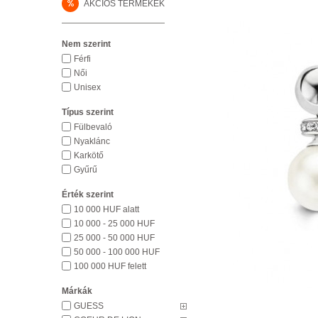
%
AKCIÓS TERMÉKEK
Nem szerint
Férfi
Női
Unisex
Típus szerint
Fülbevaló
Nyaklánc
Karkötő
Gyűrű
Érték szerint
10 000 HUF alatt
10 000 - 25 000 HUF
25 000 - 50 000 HUF
50 000 - 100 000 HUF
100 000 HUF felett
Márkák
GUESS