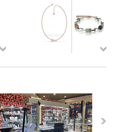
Összes
Összes
termék
termék
Következő