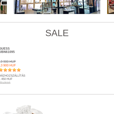
SALE
GUESS
UBN61095
19 900 HUF
13 900 HUF
HÁZHOZSZÁLLÍTÁS
1 450 HUF
Részletek
KÉSZLETEN
Részletek
+ KOSÁRBA