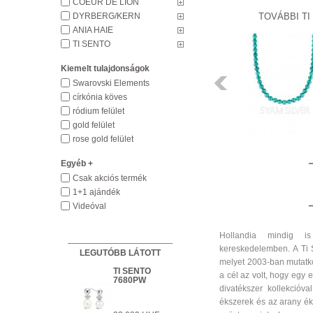
COEUR DE LION
DYRBERG/KERN
TOVÁBBI T
ANIA HAIE
TI SENTO
TI SENTO
9228ZY
Kiemelt tulajdonságok
51 490 HUF
Előző
Swarovski Elements
církónia köves
INGYENES
ródium felület
HÁZHOZSZÁLLÍTÁS
gold felület
Részletek
rose gold felület
Egyéb +
Csak akciós termék
1+1 ajándék
Videóval
Hollandia mindig is
kereskedelemben. A Ti 
LEGUTÓBB LÁTOTT
melyet 2003-ban mutatko
TI SENTO
KÉSZLETEN
a cél az volt, hogy egy 
7680PW
Részletek
divatékszer kollekcióv
HÁZHOZSZÁLLÍTÁS 1 450 HUF
ékszerek és az arany éks
Részletek