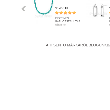
Előző
65 900 HUF
36 400 HUF
INGYENES
INGYENES
HÁZHOZSZÁLLÍTÁS
HÁZHOZSZÁLLÍTÁS
Részletek
Részletek
KÉSZLETEN
RENDELHETŐ
Részletek
Részletek
+ KOSÁRBA
+ KOSÁRBA
A TI SENTO MÁRKÁRÓL BLOGUNKBA