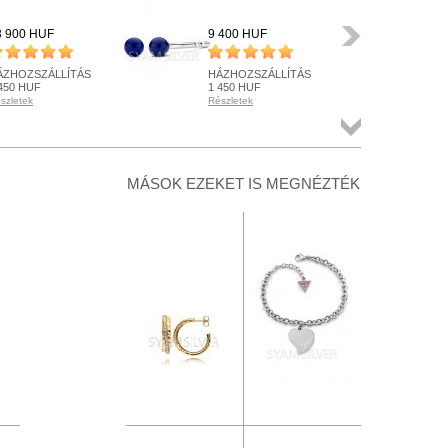
Következő
3 900 HUF
9 400 HUF
16 
ÁZHOZSZÁLLÍTÁS
HÁZHOZSZÁLLÍTÁS
HÁ
450 HUF
1 450 HUF
1 4
szletek
Részletek
Rész
ÉSZLETEN
KÉSZLETEN
KÉ
szletek
Részletek
Rész
Összes
termék
+ KOSÁRBA
+ KOSÁRBA
+
MÁSOK EZEKET IS MEGNÉZTÉK