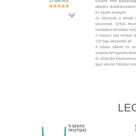
23 989 HUF
ezüstre, mint alapanya
+ KOSÁRBA
aktuális divatirányzato
és egyéb anyagok.
Az ékszerek a lehető 
Összes
készülnek, 925ös fino
termék
szintetikus kövekkel mely
A holland cég minden é
150 fajta ékszerből áll.
A márka sikerét mi se
szakma két egymás követ
és választja folyamatos
Igazi ékszer, hibátlan kivi
LE
TI SENTO
TI SENTO
6812BO
3916TQ/42