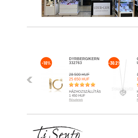
DYRBERG/KERN
-10%
-30.2%
332763
28 500 HUF
Előző
25 650 HUF
HÁZHOZSZÁLLÍTÁS
1 450 HUF
Részletek
KÉSZLETEN
Részletek
+ KOSÁRBA