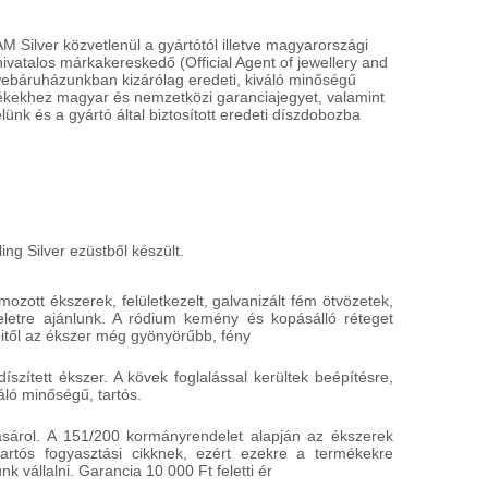
Silver közvetlenül a gyártótól illetve magyarországi
 hivatalos márkakereskedő (Official Agent of jewellery and
TI SENTO
TI SENTO
7597ZR
7808GB
webáruházunkban kizárólag eredeti, kiváló minőségű
mékekhez magyar és nemzetközi garanciajegyet, valamint
lünk és a gyártó által biztosított eredeti díszdobozba
23 900 HUF
23 900 
HÁZHOZSZÁLLÍTÁS
HÁZHOZSZ
1 450 HUF
1 450 HUF
észletek
Részletek
ing Silver ezüstből készült.
ozott ékszerek, felületkezelt, galvanizált fém ötvözetek,
seletre ajánlunk. A ródium kemény és kopásálló réteget
itől az ékszer még gyönyörűbb, fény
íszített ékszer. A kövek foglalással kerültek beépítésre,
áló minőségű, tartós.
ásárol. A 151/200 kormányrendelet alapján az ékszerek
rtós fogyasztási cikknek, ezért ezekre a termékekre
k vállalni. Garancia 10 000 Ft feletti ér