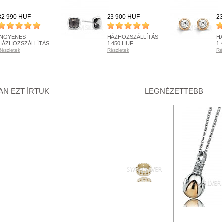
32 990 HUF
23 900 HUF
2
INGYENES
HÁZHOZSZÁLLÍTÁS
H
HÁZHOZSZÁLLÍTÁS
1 450 HUF
1 
Részletek
Részletek
Ré
KÉSZLETEN
RENDELHETŐ
K
Részletek
Részletek
Ré
+ KOSÁRBA
+ KOSÁRBA
N EZT ÍRTUK
LEGNÉZETTEBB