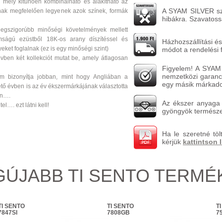
g mely kitűnően kombinálható és alakítható az
A SYAM SILVER szav
knak megfelelően legyenek azok színek, formák
hibákra. Szavatossá
legszigorúbb minőségi követelmények mellett
mságú ezüstből 18K-os arany díszítéssel és
Házhozszállítási és
eket foglalnak (ez is egy minőségi szint)
módot a rendelési 
vben két kollekciót mutat be, amely átlagosan
Figyelem! A SYAM 
nemzetközi garanci
m bizonyítja jobban, mint hogy Angliában a
egy másik márkadob
ő évben is az év ékszermárkájának választotta
an….
Az ékszer anyaga v
tel…. ezt látni kell!
gyöngyök természet
Ha le szeretné töl
kérjük
kattintson 
GÚJABB TI SENTO TERMÉ
TI SENTO
TI SENTO
T
7847SI
7808GB
7