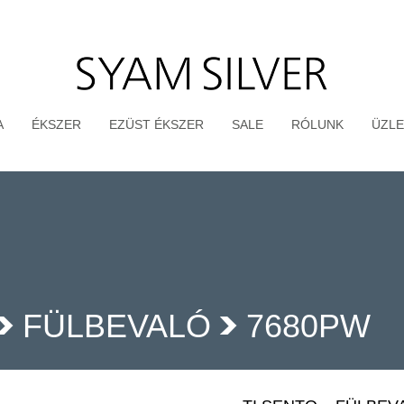
A
ÉKSZER
EZÜST ÉKSZER
SALE
RÓLUNK
ÜZLE
FÜLBEVALÓ
7680PW
>
>