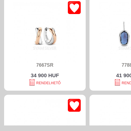
7667SR
778
34 900 HUF
41 90
RENDELHETŐ
REN