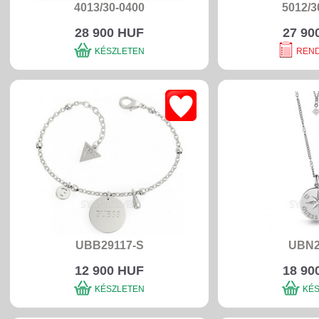
4013/30-0400
5012/3
28 900 HUF
27 90
KÉSZLETEN
REN
UBB29117-S
UBN2
12 900 HUF
18 90
KÉSZLETEN
KÉ