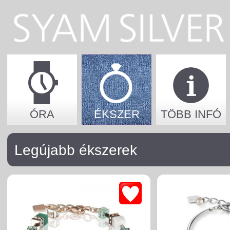
ÓRA
ÉKSZER
TÖBB INFÓ
Legújabb ékszerek