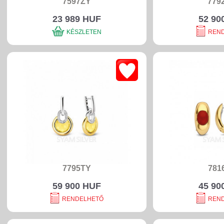
7597ZY
779
23 989 HUF
52 90
KÉSZLETEN
REN
7795TY
781
59 900 HUF
45 90
RENDELHETŐ
REN