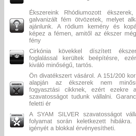
Ékszereink Rhódiumozott ékszerek, f
galvanizált fém ötvözetek, melyet alka
ajánlunk. A ródium kemény és kopás
képez a fémen, amitől az ékszer még
fény
Cirkónia kövekkel díszített éksz
foglalással kerültek beépítésre, ez
kiváló minőségű, tartós.
Ön divatékszert vásárol. A 151/200 ko
alapján az ékszerek nem minősü
fogyasztási cikknek, ezért ezekre 
szavatosságot tudunk vállalni. Garan
feletti ér
A SYAM SILVER szavatosságot válla
folyamat során keletkezett hibákra.
igényét a blokkal érvényesítheti.