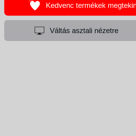
Kedvenc termékek megteki
Váltás asztali nézetre