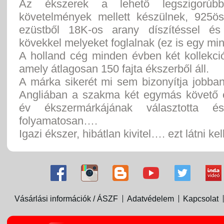
Az ékszerek a lehető legszigorúb
követelmények mellett készülnek, 925ö
ezüstből 18K-os arany díszítéssel és 
kövekkel melyeket foglalnak (ez is egy min
A holland cég minden évben két kollekci
amely átlagosan 150 fajta ékszerből áll.
A márka sikerét mi sem bizonyítja jobba
Angliában a szakma két egymás követő 
év ékszermárkájának választotta és
folyamatosan….
Igazi ékszer, hibátlan kivitel…. ezt látni kell
Vásárlási információk / ÁSZF
Adatvédelem
Kapcsolat