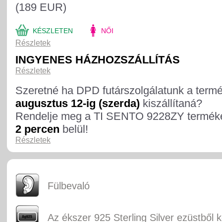
(189 EUR)
KÉSZLETEN
NŐI
Részletek
INGYENES HÁZHOZSZÁLLÍTÁS
Részletek
Szeretné ha DPD futárszolgálatunk a term
augusztus 12-ig (szerda)
kiszállítaná?
Rendelje meg a TI SENTO 9228ZY termék
2 percen
belül!
Részletek
Fülbevaló
Az ékszer 925 Sterling Silver ezüstből k