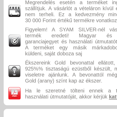
Megrendelés esetén a terméket in
szállítjuk. A vásárlót a vételáron kívül
nem terheli. Ez a kedvezmény min
30 000 Forint értékű termékre vonatkoz
Figyelem! A SYAM SILVER-nél vásá
termék eredeti! Magyar és 
garanciajegyet és használati útmutatót
A terméket egy másik márkadobo
küldeni, saját doboza saj
Ékszereink Gold bevonattal ellátott, f
925%% tisztaságú ezüstből készült, m
viseletre ajánlunk. A bevonattól mé
Gold (arany) színt kap az ékszer.
Ha le szeretné tölteni ennek a 
használati útmutatóját, akkor kérjük
kat