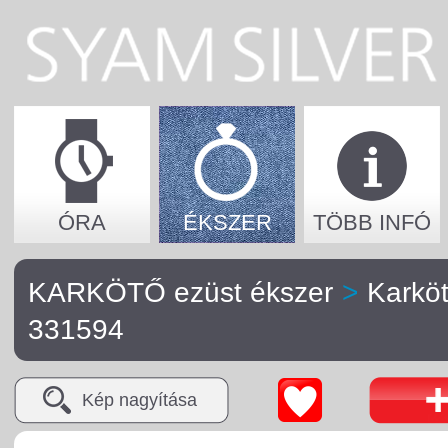
ÓRA
ÉKSZER
TÖBB INFÓ
KARKÖTŐ ezüst ékszer
>
Karkö
331594
Kép nagyítása