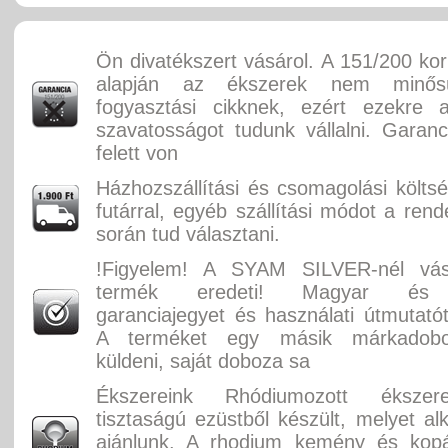
Ön divatékszert vásárol. A 151/200 ko
alapján az ékszerek nem minősü
fogyasztási cikknek, ezért ezekre 
szavatosságot tudunk vállalni. Garan
felett von
Házhozszállítási és csomagolási költ
futárral, egyéb szállítási módot a rend
során tud választani.
!Figyelem! A SYAM SILVER-nél vás
termék eredeti! Magyar és 
garanciajegyet és használati útmutatót
A terméket egy másik márkadobo
küldeni, saját doboza sa
Ékszereink Rhódiumozott éksze
tisztaságú ezüstből készült, melyet alk
ajánlunk. A rhodium kemény és kopás