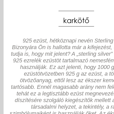
925 ezüst, hétköznapi nevén Sterling 
Bizonyára Ön is hallotta már a kifejezést,
tudja is, hogy mit jelent? A „sterling silver”
925 ezrelék ezüstöt tartalmazó nemesfém
használják. Ez azt jelenti, hogy 1000 
ezüstötvözetben 925 g az ezüst, a tö
ötvözőanyag, ettől lesz az ékszer ke
tartósabb. Ennél magasabb arány nem fel
tehát ez a legtisztább ezüst megnevezés
díszítésére szolgáló kiegészítők mellett 
társadalmi helyzet, a tekintély, a 
szimbólumaiként is használják őket. Az ék