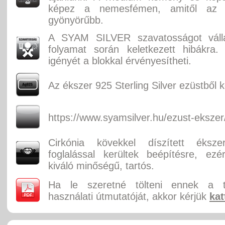
képez a nemesfémen, amitől az
gyönyörűbb.
A SYAM SILVER szavatosságot válla
folyamat során keletkezett hibákra.
igényét a blokkal érvényesítheti.
Az ékszer 925 Sterling Silver ezüstből k
https://www.syamsilver.hu/ezust-ekszer
Cirkónia kövekkel díszített éksz
foglalással kerültek beépítésre, ez
kiváló minőségű, tartós.
Ha le szeretné tölteni ennek a 
használati útmutatóját, akkor kérjük
kat