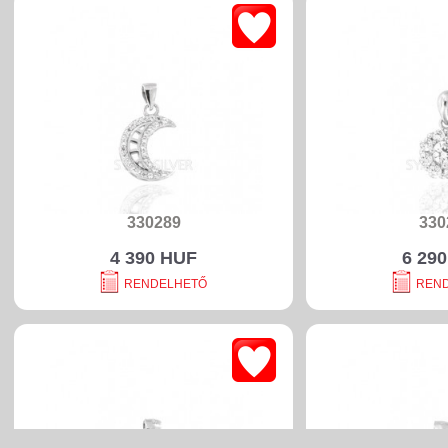
330289
330
4 390 HUF
6 29
RENDELHETŐ
REN