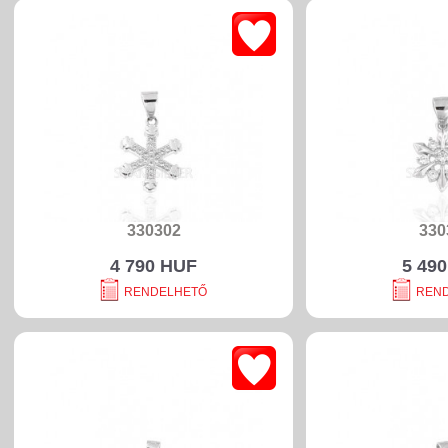
330302
330
4 790 HUF
5 49
RENDELHETŐ
REN