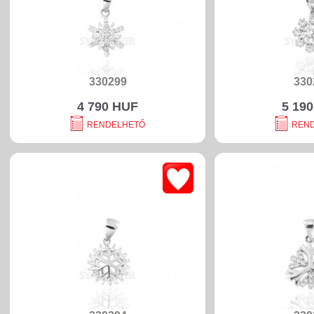
330299
330
4 790 HUF
5 19
RENDELHETŐ
REN