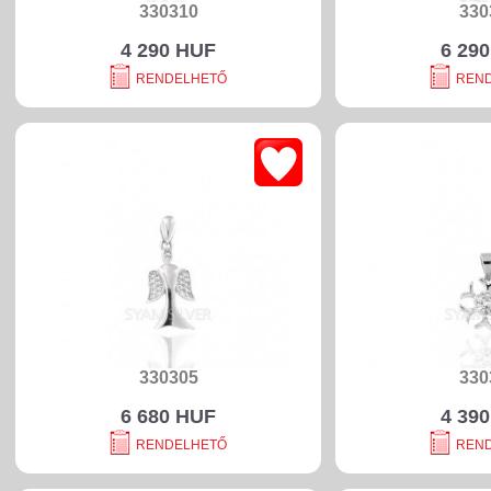
330310
330
4 290 HUF
6 29
RENDELHETŐ
REN
330305
330
6 680 HUF
4 39
RENDELHETŐ
REN