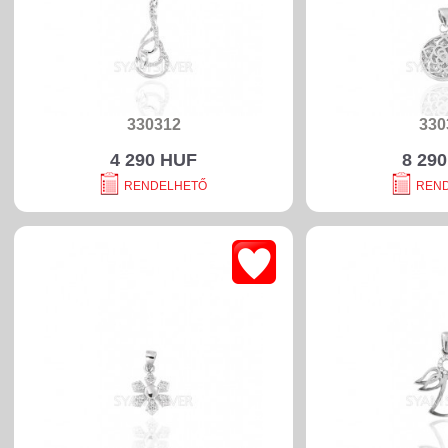
330312
330
4 290 HUF
8 29
RENDELHETŐ
REN