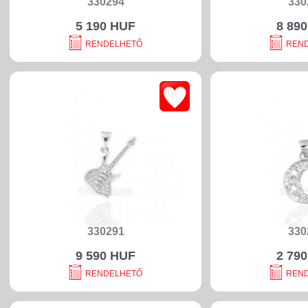
330294
330
5 190 HUF
8 89
RENDELHETŐ
REN
330291
330
9 590 HUF
2 79
RENDELHETŐ
REN