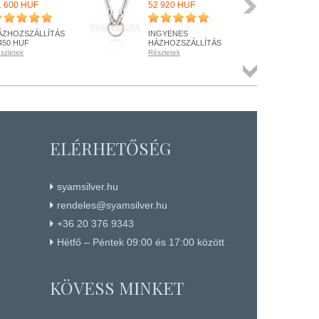
1 600 HUF
52 920 HUF
21 
ÁZHOZSZÁLLÍTÁS
INGYENES
HÁ
450 HUF
HÁZHOZSZÁLLÍTÁS
1 4
szletek
Részletek
Rész
ENDELHETŐ
RENDELHETŐ
RE
szletek
Részletek
Rész
Összes
termék
+ KOSÁRBA
+ KOSÁRBA
+
ELÉRHETŐSÉG
syamsilver.hu
rendeles@syamsilver.hu
+36 20 376 9343
Hétfő – Péntek 09:00 és 17:00 között
KÖVESS MINKET