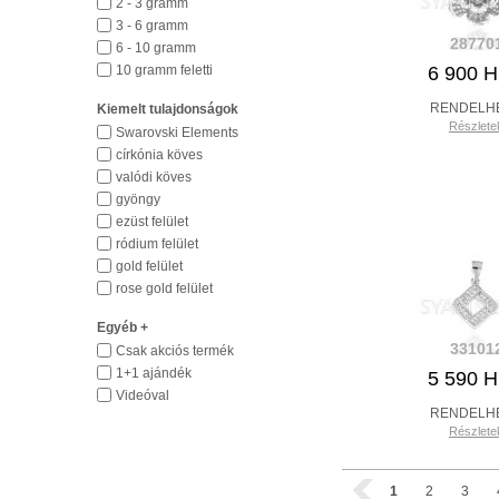
2 - 3 gramm
3 - 6 gramm
28770
6 - 10 gramm
10 gramm feletti
6 900 
RENDELH
Kiemelt tulajdonságok
Részlete
Swarovski Elements
církónia köves
valódi köves
gyöngy
ezüst felület
ródium felület
gold felület
rose gold felület
Egyéb +
33101
Csak akciós termék
1+1 ajándék
5 590 
Videóval
RENDELH
Részlete
1
2
3