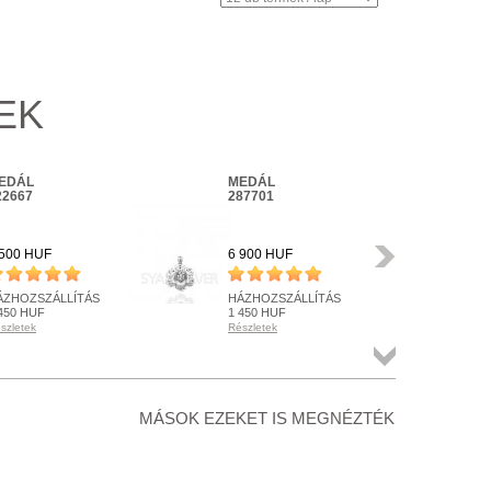
EK
EDÁL
MEDÁL
ME
22667
287701
33
Következő
 500 HUF
6 900 HUF
6 3
ÁZHOZSZÁLLÍTÁS
HÁZHOZSZÁLLÍTÁS
HÁ
450 HUF
1 450 HUF
1 4
szletek
Részletek
Rész
ENDELHETŐ
RENDELHETŐ
RE
szletek
Részletek
Rész
Összes
termék
+ KOSÁRBA
+ KOSÁRBA
+
MÁSOK EZEKET IS MEGNÉZTÉK