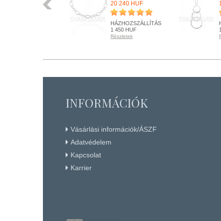
37 940 HUF
20 240 HUF
INGYENES
HÁZHOZSZÁLLÍTÁS
HÁZHOZSZÁLLÍTÁS
1 450 HUF
Részletek
Részletek
RENDELHETŐ
RENDELHETŐ
Részletek
Részletek
+ KOSÁRBA
+ KOSÁRBA
INFORMÁCIÓK
Vásárlási információk/ÁSZF
Adatvédelem
Kapcsolat
Karrier