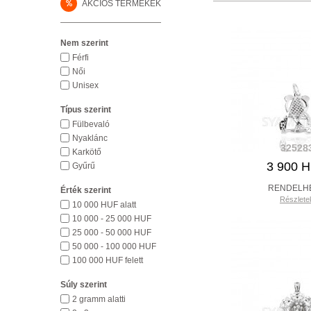
%
AKCIÓS TERMÉKEK
Nem szerint
Férfi
Női
Unisex
Típus szerint
Fülbevaló
Nyaklánc
32528
Karkötő
3 900 
Gyűrű
RENDELH
Érték szerint
Részlete
10 000 HUF alatt
10 000 - 25 000 HUF
25 000 - 50 000 HUF
50 000 - 100 000 HUF
100 000 HUF felett
Súly szerint
2 gramm alatti