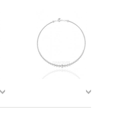
Összes
Összes
termék
termék