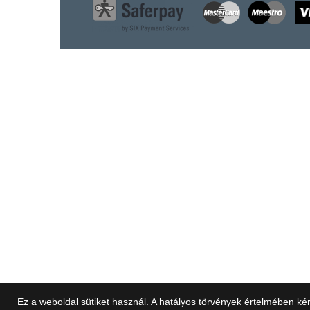
Ez a weboldal sütiket használ. A hatályos törvények értelmében kér