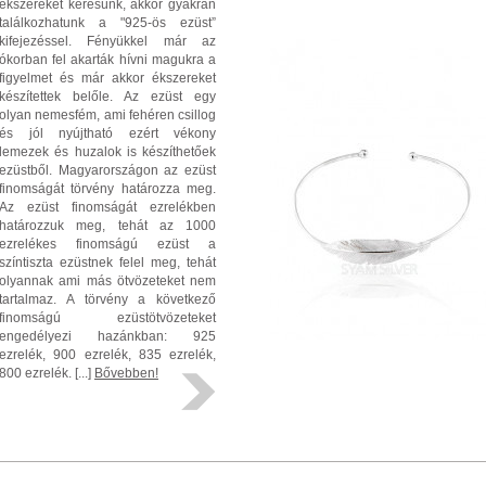
ékszereket keresünk, akkor gyakran
találkozhatunk a "925-ös ezüst”
kifejezéssel. Fényükkel már az
ókorban fel akarták hívni magukra a
figyelmet és már akkor ékszereket
készítettek belőle. Az ezüst egy
olyan nemesfém, ami fehéren csillog
és jól nyújtható ezért vékony
lemezek és huzalok is készíthetőek
ezüstből. Magyarországon az ezüst
finomságát törvény határozza meg.
Az ezüst finomságát ezrelékben
határozzuk meg, tehát az 1000
ezrelékes finomságú ezüst a
színtiszta ezüstnek felel meg, tehát
olyannak ami más ötvözeteket nem
tartalmaz. A törvény a következő
finomságú ezüstötvözeteket
engedélyezi hazánkban: 925
ezrelék, 900 ezrelék, 835 ezrelék,
800 ezrelék. [...]
Bővebben!