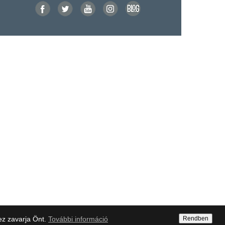
ez zavarja Önt.
További információ
Rendben