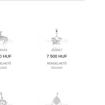
4543
322667
00 HUF
7 500 HUF
ELHETŐ
RENDELHETŐ
zletek
Részletek