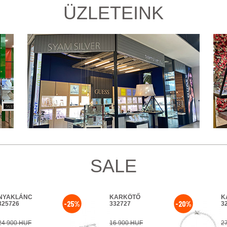
ÜZLETEINK
SALE
NYAKLÁNC
KARKÖTŐ
K
-25%
-20%
325726
332727
3
24 900 HUF
16 900 HUF
2