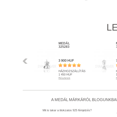
L
MEDÁL
MEDÁL
331011
325283
Előző
6 800 HUF
3 900 HUF
HÁZHOZSZÁLLÍTÁS
HÁZHOZSZÁLLÍTÁS
1 450 HUF
1 450 HUF
Részletek
Részletek
RENDELHETŐ
RENDELHETŐ
Részletek
Részletek
+ KOSÁRBA
+ KOSÁRBA
A MEDÁL MÁRKÁRÓL BLOGUNKBAN
Mit is takar a titokzatos 925 fémjelzés?