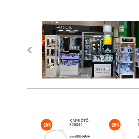
Előző
KARKÖTŐ
KARKÖTŐ
-20%
-20%
325518
329344
54 200 HUF
25 300 HUF
Előző