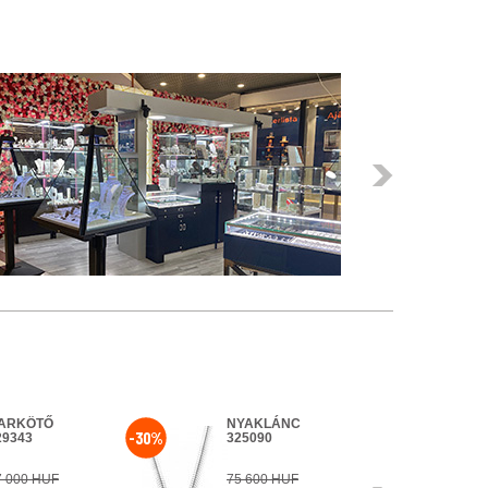
Következő
ARKÖTŐ
NYAKLÁNC
KA
-30%
-10%
29343
325090
32
7 000 HUF
75 600 HUF
23 
Következő