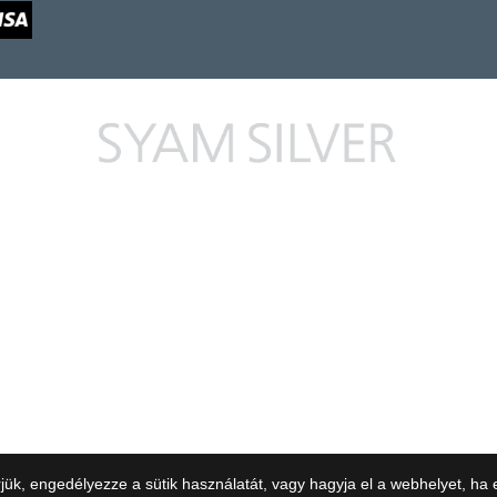
jük, engedélyezze a sütik használatát, vagy hagyja el a webhelyet, ha 