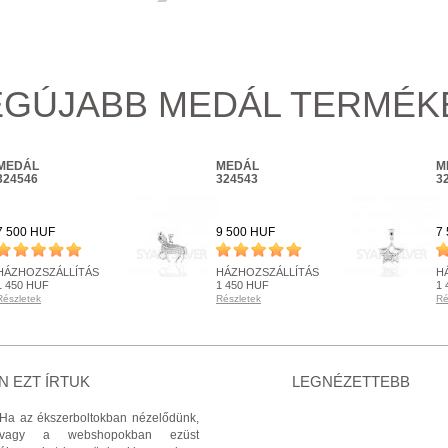
EGÚJABB MEDÁL TERMÉK
MEDÁL
MEDÁL
M
324546
324543
3
7 500 HUF
9 500 HUF
7
HÁZHOZSZÁLLÍTÁS
HÁZHOZSZÁLLÍTÁS
H
1 450 HUF
1 450 HUF
1 
Részletek
Részletek
Ré
RENDELHETŐ
RENDELHETŐ
R
Részletek
Részletek
Ré
+ KOSÁRBA
+ KOSÁRBA
 EZT ÍRTUK
LEGNÉZETTEBB
Ha az ékszerboltokban nézelődünk,
vagy a webshopokban ezüst