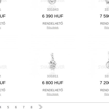
1
331043
33
HUF
6 390 HUF
7 5
ETŐ
RENDELHETŐ
REND
k
Részletek
Rés
2
331011
33
HUF
6 800 HUF
7 2
ETŐ
RENDELHETŐ
REND
k
Részletek
Rés
4
5
6
7
8