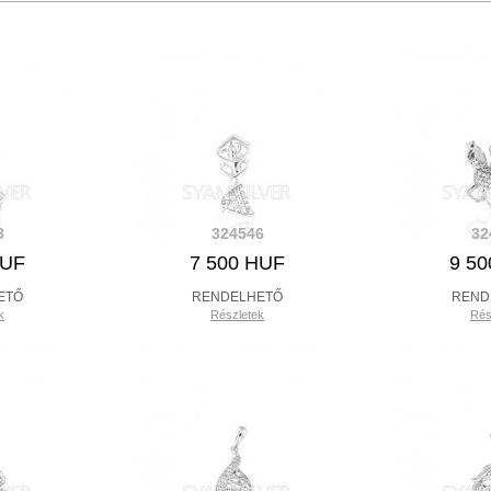
3
324546
32
HUF
7 500 HUF
9 5
ETŐ
RENDELHETŐ
REND
k
Részletek
Rés