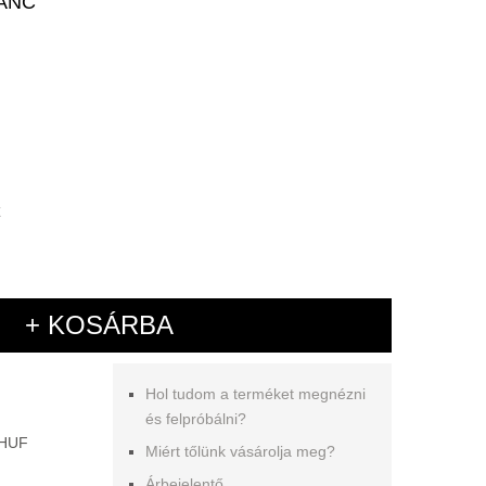
ÁNC
+ KOSÁRBA
Hol tudom a terméket megnézni
és felpróbálni?
 HUF
Miért tőlünk vásárolja meg?
Árbejelentő