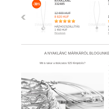
NYAKLÁNC
NYAKLÁNC
-30%
330374
332485
12 600 HUF
Előző
14 790 HUF
8 820 HUF
HÁZHOZSZÁLLÍTÁS
HÁZHOZSZÁLLÍTÁS
1 450 HUF
1 450 HUF
Részletek
Részletek
RENDELHETŐ
RENDELHETŐ
Részletek
Részletek
+ KOSÁRBA
+ KOSÁRBA
A NYAKLÁNC MÁRKÁRÓL BLOGUNKB
Mit is takar a titokzatos 925 fémjelzés?