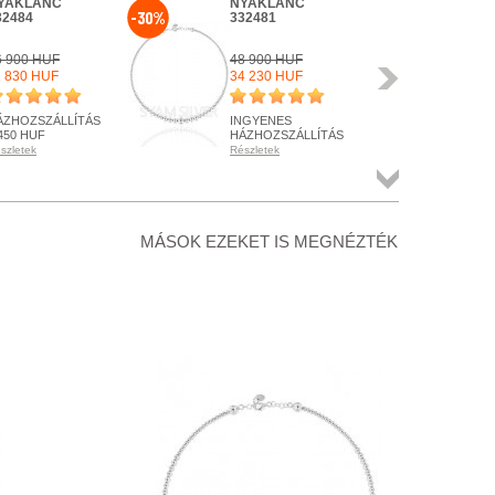
YAKLÁNC
NYAKLÁNC
NY
-30%
-30%
32484
332481
33
6 900 HUF
48 900 HUF
39 
Következő
1 830 HUF
34 230 HUF
27 
ÁZHOZSZÁLLÍTÁS
INGYENES
HÁ
450 HUF
HÁZHOZSZÁLLÍTÁS
1 4
szletek
Részletek
Rész
ENDELHETŐ
RENDELHETŐ
RE
szletek
Részletek
Rész
Összes
termék
+ KOSÁRBA
+ KOSÁRBA
+
MÁSOK EZEKET IS MEGNÉZTÉK