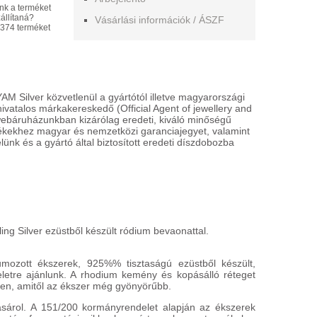
nk a terméket
állítaná?
Vásárlási információk / ÁSZF
374 terméket
NYAKLÁNC
NYAKLÁN
-30%
332496
332488
28 700 HU
10 900 HUF
20 090 HU
 Silver közvetlenül a gyártótól illetve magyarországi
 hivatalos márkakereskedő (Official Agent of jewellery and
HÁZHOZSZÁLLÍTÁS
HÁZHOZSZ
webáruházunkban kizárólag eredeti, kiváló minőségű
1 450 HUF
1 450 HUF
mékekhez magyar és nemzetközi garanciajegyet, valamint
észletek
Részletek
lünk és a gyártó által biztosított eredeti díszdobozba
ing Silver ezüstből készült ródium bevaonattal.
mozott ékszerek, 925%% tisztaságú ezüstből készült,
eletre ajánlunk. A rhodium kemény és kopásálló réteget
n, amitől az ékszer még gyönyörűbb.
ásárol. A 151/200 kormányrendelet alapján az ékszerek