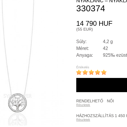
NYAKLÁNC – NYAKL
330374
14 790 HUF
(55 EUR)
Súly:
4,2 g
Méret:
42
Anyaga:
925‰ ezüst
Értékelés
RENDELHETŐ
NŐI
Részletek
HÁZHOZSZÁLLÍTÁS 1 450
Részletek