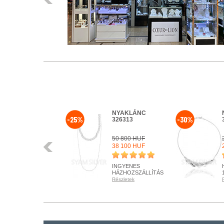
NYAKLÁNC
NYAKLÁNC
-25%
-30%
325127
326313
28 700 HUF
50 800 HUF
Előző
22 960 HUF
38 100 HUF
HÁZHOZSZÁLLÍTÁS
INGYENES
1 450 HUF
HÁZHOZSZÁLLÍTÁS
Részletek
Részletek
RENDELHETŐ
RENDELHETŐ
Részletek
Részletek
+ KOSÁRBA
+ KOSÁRBA