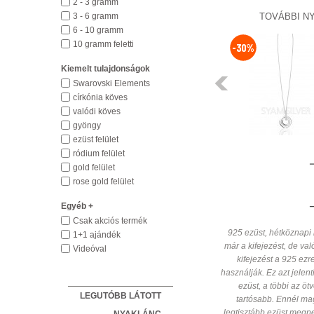
2 - 3 gramm
3 - 6 gramm
TOVÁBBI N
6 - 10 gramm
NYAKLÁNC
10 gramm feletti
-30%
330372
Kiemelt tulajdonságok
14 290 HUF
Előző
Swarovski Elements
církónia köves
HÁZHOZSZÁLLÍTÁS
valódi köves
1 450 HUF
gyöngy
Részletek
ezüst felület
ródium felület
gold felület
rose gold felület
Egyéb +
Csak akciós termék
925 ezüst, hétköznapi 
1+1 ajándék
már a kifejezést, de való
Videóval
kifejezést a 925 ez
használják. Ez azt jelen
ezüst, a többi az ö
LEGUTÓBB LÁTOTT
tartósabb. Ennél ma
legtisztább ezüst megne