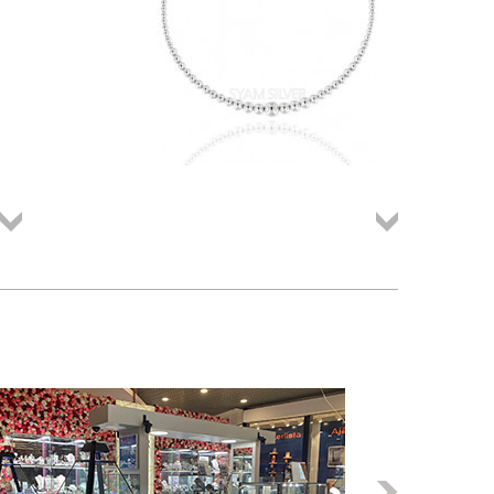
Összes
Összes
termék
termék
Következő