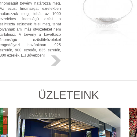
finomságát törvény határozza meg.
Az ezüst finomságát ezrelékben
határozzuk meg, tehát az 1000
ezrelékes finomságú ezüst a
színtiszta ezüstnek felel meg, tehát
olyannak ami más ötvözeteket nem
tartalmaz. A törvény a következő
finomságú ezüstötvözeteket
engedélyezi hazánkban: 925
ezrelék, 900 ezrelék, 835 ezrelék,
800 ezrelék. [...]
Bővebben!
ÜZLETEINK