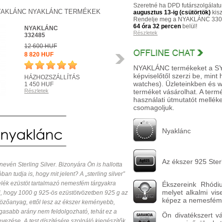
Szeretné ha DPD futárszolgálatu
YAKLÁNC NYAKLÁNC TERMÉKEK
augusztus 13-ig (csütörtök)
kisz
Rendelje meg a NYAKLÁNC 330
64 óra 32 percen
belül!
NYAKLÁNC
Részletek
332485
12 600 HUF
8 820 HUF
Következő
NYAKLÁNC termékeket a SYAM
képviselőtől szerzi be, mint
HÁZHOZSZÁLLÍTÁS
watches). Üzleteinkben és 
1 450 HUF
Részletek
terméket vásárolhat. A ter
R
használati útmutatót melléke
csomagoljuk.
Nyaklánc
Az ékszer 925 Sterl
nevén Sterling Silver. Bizonyára Ön is hallotta
ban tudja is, hogy mit jelent? A „sterling silver”
relék ezüstöt tartalmazó nemesfém tárgyakra
Ékszereink Rhódiu
melyet alkalmi vis
ti, hogy 1000 g 925-ös ezüstötvözetben 925 g az
képez a nemesféme
tvözőanyag, ettől lesz az ékszer keményebb,
gasabb arány nem feldolgozható, tehát ez a
Ön divatékszert v
vezése. A test díszítésére szolgáló kiegészítők