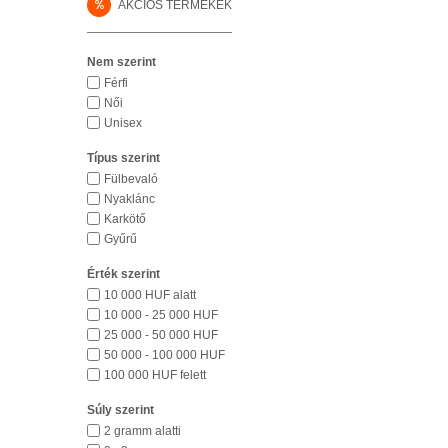
%
AKCIÓS TERMÉKEK
Nem szerint
Férfi
Női
Unisex
Típus szerint
Fülbevaló
Nyaklánc
Karkötő
Gyűrű
Érték szerint
10 000 HUF alatt
10 000 - 25 000 HUF
25 000 - 50 000 HUF
50 000 - 100 000 HUF
100 000 HUF felett
Súly szerint
2 gramm alatti