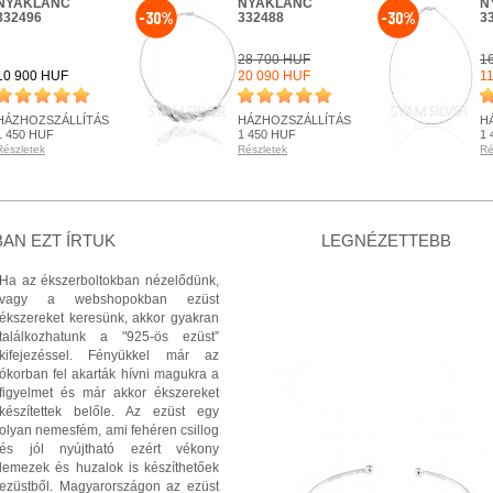
NYAKLÁNC
NYAKLÁNC
N
-30%
-30%
332496
332488
3
28 700 HUF
1
10 900 HUF
20 090 HUF
1
HÁZHOZSZÁLLÍTÁS
HÁZHOZSZÁLLÍTÁS
H
1 450 HUF
1 450 HUF
1 
Részletek
Részletek
Ré
RENDELHETŐ
RENDELHETŐ
R
Részletek
Részletek
Ré
+ KOSÁRBA
+ KOSÁRBA
AN EZT ÍRTUK
LEGNÉZETTEBB
Ha az ékszerboltokban nézelődünk,
vagy a webshopokban ezüst
ékszereket keresünk, akkor gyakran
találkozhatunk a "925-ös ezüst”
kifejezéssel. Fényükkel már az
ókorban fel akarták hívni magukra a
figyelmet és már akkor ékszereket
készítettek belőle. Az ezüst egy
olyan nemesfém, ami fehéren csillog
és jól nyújtható ezért vékony
lemezek és huzalok is készíthetőek
ezüstből. Magyarországon az ezüst