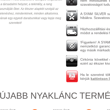
nem minősülnek ta
 a társadalmi helyzet, a tekintély, a rang
szavatosságot tudun
asználják őket. Az ékszer alapkét szolgál az
jelenéshez, mindenkinek, minden alkalomra.
A SYAM SILVER szav
hibákra. Szavatossá
ának egy egyedi darabunkkal vagy lepje meg
szeretteit!
Házhozszállítási és
módot a rendelési 
!Figyelem! A SYAM
nemzetközi garanci
egy másik márkado
Cirkónia kövekkel d
ezért az ékszer kiv
Ha le szeretné töl
kérjük
kattintson 
ÚJABB NYAKLÁNC TERM