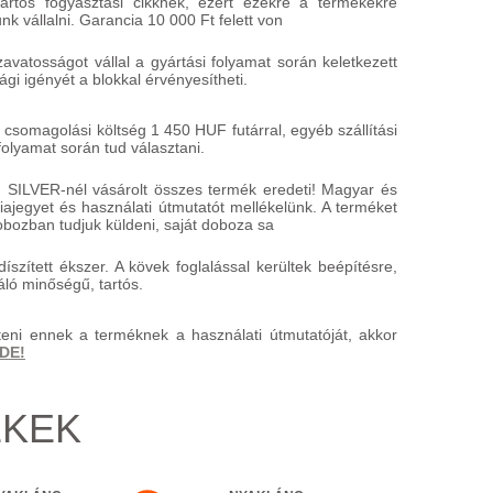
rtós fogyasztási cikknek, ezért ezekre a termékekre
k vállalni. Garancia 10 000 Ft felett von
atosságot vállal a gyártási folyamat során keletkezett
gi igényét a blokkal érvényesítheti.
 csomagolási költség 1 450 HUF futárral, egyéb szállítási
folyamat során tud választani.
 SILVER-nél vásárolt összes termék eredeti! Magyar és
ajegyet és használati útmutatót mellékelünk. A terméket
bozban tudjuk küldeni, saját doboza sa
íszített ékszer. A kövek foglalással kerültek beépítésre,
áló minőségű, tartós.
teni ennek a terméknek a használati útmutatóját, akkor
IDE!
ÉKEK