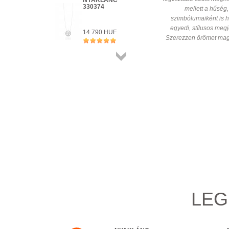
NYAKLÁNC
RENDELHETŐ
330374
Részletek
mellett a hűség,
szimbólumaiként is h
HÁZHOZSZÁLLÍTÁS 1 450 HUF
Részletek
egyedi, stílusos meg
14 790 HUF
Szerezzen örömet mag
+ KOSÁRBA
Összes
termék
LEG