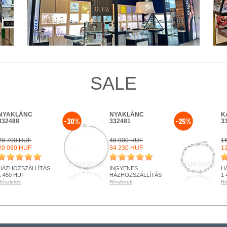
SALE
NYAKLÁNC
NYAKLÁNC
K
-30%
-25%
332488
332481
3
28 700 HUF
48 900 HUF
1
20 090 HUF
34 230 HUF
1
HÁZHOZSZÁLLÍTÁS
INGYENES
H
1 450 HUF
HÁZHOZSZÁLLÍTÁS
1 
Részletek
Részletek
Ré
RENDELHETŐ
RENDELHETŐ
R
Részletek
Részletek
Ré
+ KOSÁRBA
+ KOSÁRBA