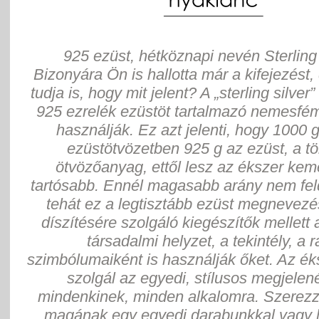
925 ezüst, hétköznapi nevén Sterling 
Bizonyára Ön is hallotta már a kifejezést,
tudja is, hogy mit jelent? A „sterling silver”
925 ezrelék ezüstöt tartalmazó nemesfém
használják. Ez azt jelenti, hogy 1000 
ezüstötvözetben 925 g az ezüst, a tö
ötvözőanyag, ettől lesz az ékszer ke
tartósabb. Ennél magasabb arány nem fel
tehát ez a legtisztább ezüst megnevezés
díszítésére szolgáló kiegészítők mellett 
társadalmi helyzet, a tekintély, a 
szimbólumaiként is használják őket. Az ék
szolgál az egyedi, stílusos megjelen
mindenkinek, minden alkalomra. Szerez
magának egy egyedi darabunkkal vagy 