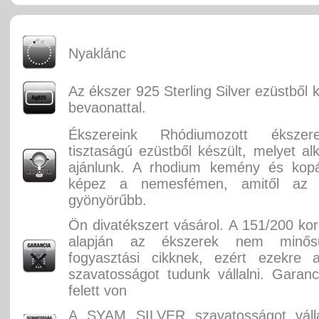
Nyaklánc
Az ékszer 925 Sterling Silver ezüstből 
bevaonattal.
Ékszereink Rhódiumozott éksze
tisztaságú ezüstből készült, melyet alk
ajánlunk. A rhodium kemény és kopás
képez a nemesfémen, amitől az
gyönyörűbb.
Ön divatékszert vásárol. A 151/200 ko
alapján az ékszerek nem minősü
fogyasztási cikknek, ezért ezekre 
szavatosságot tudunk vállalni. Garan
felett von
A SYAM SILVER szavatosságot válla