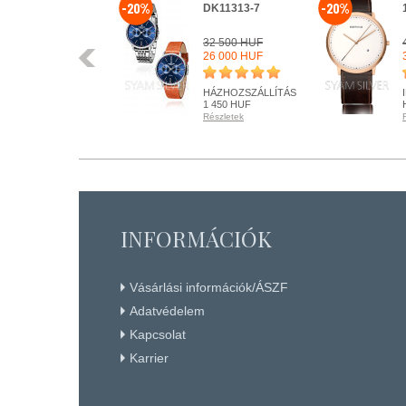
-20%
-20%
DK11313-7
32 500 HUF
Előző
26 000 HUF
HÁZHOZSZÁLLÍTÁS
1 450 HUF
Részletek
KÉSZLETEN
Részletek
+ KOSÁRBA
INFORMÁCIÓK
Vásárlási információk/ÁSZF
Adatvédelem
Kapcsolat
Karrier