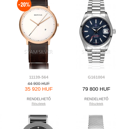
-20%
11139-564
G161004
44 900 HUF
35 920 HUF
79 800 HUF
RENDELHETŐ
RENDELHETŐ
Részletek
Részletek