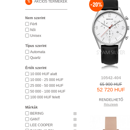
%
AKCIÓS TERMÉKEK
-20%
Nem szerint
Férfi
Női
Unisex
Típus szerint
Automata
Quartz
Érték szerint
10 000 HUF alatt
10542-404
10 000 - 25 000 HUF
65 900 HUF
25 000 - 50 000 HUF
52 720 HUF
50 000 - 100 000 HUF
100 000 HUF felett
RENDELHETŐ
Részletek
Márkák
BERING
GANT
LEE COOPER