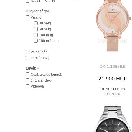
DANIEL KLEIN
Tulajdonságok
Vízálló
30 m-ig
50 m-ig
100 m-ig
100 m felett
Valódi bőr
Fém óraszíj
DK.1.12559.5
Egyéb +
Csak akciós termék
21 900 HUF
1+1 ajándék
Videóval
RENDELHETŐ
Részletek