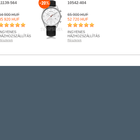
-20%
11139-564
10542-404
44 900 HUF
65 900 HUF
35 920 HUF
52 720 HUF
INGYENES
INGYENES
HÁZHOZSZÁLLÍTÁS
HÁZHOZSZÁLLÍTÁS
Részletek
Részletek
RENDELHETŐ
RENDELHETŐ
Részletek
Részletek
+ KOSÁRBA
+ KOSÁRBA