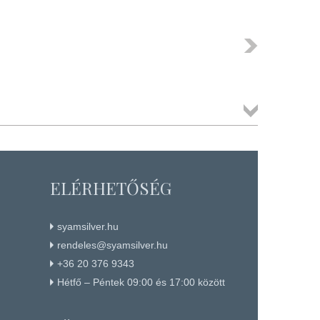
Következő
Összes
termék
ELÉRHETŐSÉG
syamsilver.hu
rendeles@syamsilver.hu
+36 20 376 9343
Hétfő – Péntek 09:00 és 17:00 között