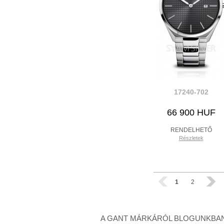
17240-702
66 900 HUF
RENDELHETŐ
Részletek
1
2
A GANT MÁRKÁRÓL BLOGUNKBAN