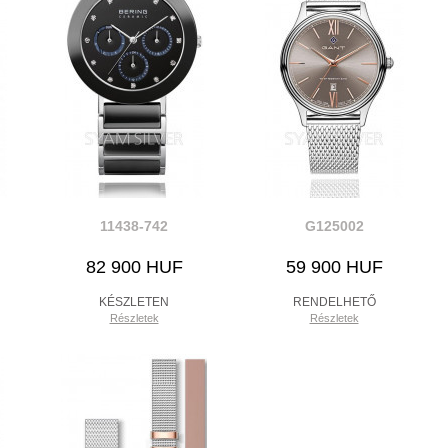
11438-742
G125002
82 900 HUF
59 900 HUF
KÉSZLETEN
RENDELHETŐ
Részletek
Részletek