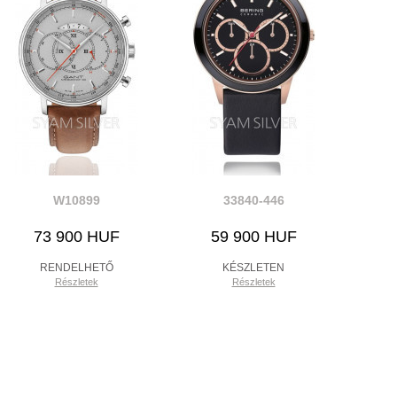
W10899
33840-446
73 900 HUF
59 900 HUF
RENDELHETŐ
KÉSZLETEN
Részletek
Részletek