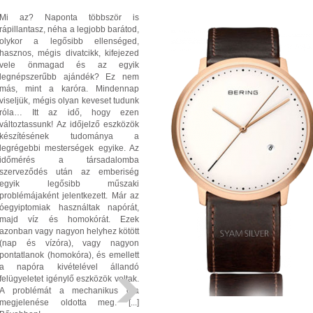
Mi az? Naponta többször is
rápillantasz, néha a legjobb barátod,
olykor a legősibb ellenséged,
hasznos, mégis divatcikk, kifejezed
vele önmagad és az egyik
legnépszerűbb ajándék? Ez nem
más, mint a karóra. Mindennap
viseljük, mégis olyan keveset tudunk
róla… Itt az idő, hogy ezen
változtassunk! Az időjelző eszközök
készítésének tudománya a
legrégebbi mesterségek egyike. Az
időmérés a társadalomba
szerveződés után az emberiség
egyik legősibb műszaki
problémájaként jelentkezett. Már az
óegyiptomiak használtak napórát,
majd víz és homokórát. Ezek
azonban vagy nagyon helyhez kötött
(nap és vízóra), vagy nagyon
pontatlanok (homokóra), és emellett
a napóra kivételével állandó
felügyeletet igénylő eszközök voltak.
A problémát a mechanikus óra
megjelenése oldotta meg. [...]