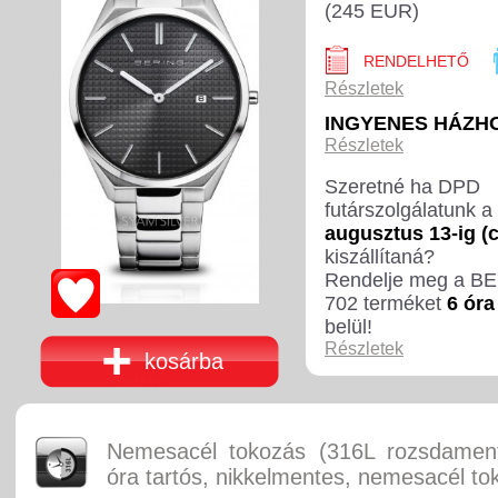
(245 EUR)
RENDELHETŐ
Részletek
INGYENES HÁZH
Részletek
Szeretné ha DPD
futárszolgálatunk a
augusztus 13-ig (
kiszállítaná?
Rendelje meg a B
702 terméket
6 óra
belül!
Részletek
kosárba
Nemesacél tokozás (316L rozsdament
óra tartós, nikkelmentes, nemesacél to