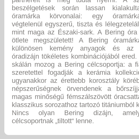
beszélgetések során lassan kialakul
óramárka körvonalai: egy óramárk
végtelenül egyszerű, tiszta és lélegzetelál
mint maga az Északi-sark. A Bering óra 
ötlete megszületett! A Bering óramár
különösen kemény anyagok és az e
óradizájn tökéletes kombinációjából ered.
skálán mozog a Bering célcsoportja: a f
szeretettel fogadják a kerámia kollekci
ugyanakkor az érettebb korosztály köré
népszerűségnek örvendenek a bőrszíjj
magas minőségű fémszálszövött óracsatta
klasszikus sorozathoz tartozó titániumból k
Nincs olyan Bering dizájn, amel
célcsoportnak „tiltott“ lenne.