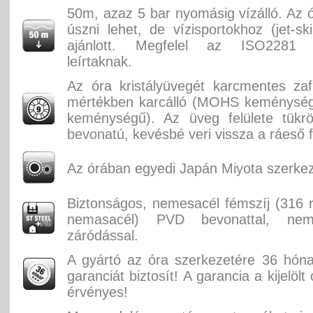
50m, azaz 5 bar nyomásig vízálló. Az ó
úszni lehet, de vízisportokhoz (jet-sk
ajánlott. Megfelel az ISO2281 
leírtaknak.
Az óra kristályüvegét karcmentes zaf
mértékben karcálló (MOHS keménységi
keménységű). Az üveg felülete tükr
bevonatú, kevésbé veri vissza a ráeső f
Az órában egyedi Japán Miyota szerkez
Biztonságos, nemesacél fémszíj (316
nemasacél) PVD bevonattal, nem
záródással.
A gyártó az óra szerkezetére 36 hón
garanciát biztosít! A garancia a kijelölt
érvényes!