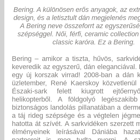
Bering. A különösen erős anyagok, az extr
design, és a letisztult dán megjelenés meg
A Bering neve összeforrt az egyszerűsé
szépséggel. Női, férfi, ceramic collectio
classic karóra. Ez a Bering.
Bering – amikor a tiszta, hűvös, sarkvi
keveredik az egyszerű, dán eleganciával.
egy új korszak virrad! 2008-ban a dán 
üzletember, René Kaerskoy közvetlenül
Északi-sark felett kiugrott ejtőerny
helikopterből. A földgolyó legészakib
biztonságos landolás pillanatában a derm
a táj rideg szépsége és a végtelen jégm
hatotta át szívét. A sarkvidéken szerzett
élményeinek leírásával Dániába hazat
partnereit is meg tudta nyerni. A sz