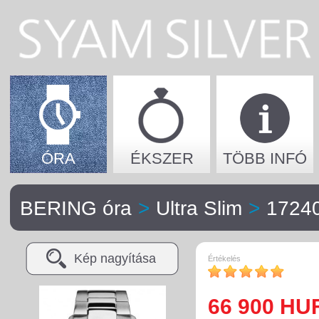
ÓRA
ÉKSZER
TÖBB INFÓ
BERING óra
>
Ultra Slim
>
1724
Kép nagyítása
Értékelés
66 900 HU