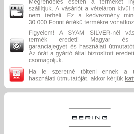
Megrendelés esetén a terméket in
szállítjuk. A vásárlót a vételáron kívül
nem terheli. Ez a kedvezmény min
30 000 Forint értékű termékre vonatkoz
Figyelem! A SYAM SILVER-nél vásá
termék eredeti! Magyar és 
garanciajegyet és használati útmutatót
Az órát a gyártó által biztosított erede
csomagoljuk.
Ha le szeretné tölteni ennek a 
használati útmutatóját, akkor kérjük
kat