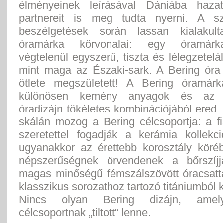
élményeinek leírásával Dániába hazat
partnereit is meg tudta nyerni. A sz
beszélgetések során lassan kialakul
óramárka körvonalai: egy óramárk
végtelenül egyszerű, tiszta és lélegzetelál
mint maga az Északi-sark. A Bering óra 
ötlete megszületett! A Bering óramár
különösen kemény anyagok és az e
óradizájn tökéletes kombinációjából ered.
skálán mozog a Bering célcsoportja: a f
szeretettel fogadják a kerámia kollekci
ugyanakkor az érettebb korosztály köré
népszerűségnek örvendenek a bőrszíjj
magas minőségű fémszálszövött óracsatta
klasszikus sorozathoz tartozó titániumból k
Nincs olyan Bering dizájn, amel
célcsoportnak „tiltott“ lenne.