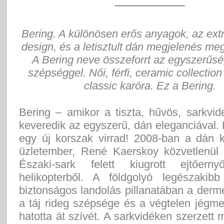
Bering. A különösen erős anyagok, az extr
design, és a letisztult dán megjelenés meg
A Bering neve összeforrt az egyszerűsé
szépséggel. Női, férfi, ceramic collectio
classic karóra. Ez a Bering.
Bering – amikor a tiszta, hűvös, sarkvi
keveredik az egyszerű, dán eleganciával.
egy új korszak virrad! 2008-ban a dán 
üzletember, René Kaerskoy közvetlenül
Északi-sark felett kiugrott ejtőerny
helikopterből. A földgolyó legészakib
biztonságos landolás pillanatában a derm
a táj rideg szépsége és a végtelen jégm
hatotta át szívét. A sarkvidéken szerzett