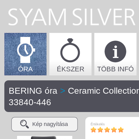
ÓRA
ÉKSZER
TÖBB INFÓ
BERING óra
>
Ceramic Collection
33840-446
Kép nagyítása
Értékelés