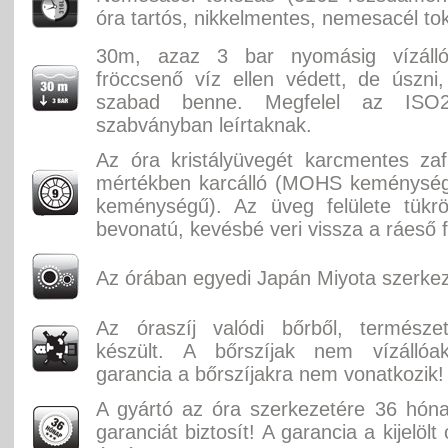
óra tartós, nikkelmentes, nemesacél to
30m, azaz 3 bar nyomásig vízáll
fröccsenő víz ellen védett, de úszni
szabad benne. Megfelel az ISO2
szabványban leírtaknak.
Az óra kristályüvegét karcmentes zaf
mértékben karcálló (MOHS keménységi
keménységű). Az üveg felülete tükr
bevonatú, kevésbé veri vissza a ráeső f
Az órában egyedi Japán Miyota szerkez
Az óraszíj valódi bőrből, természe
készült. A bőrszíjak nem vízállóak,
garancia a bőrszíjakra nem vonatkozik!
A gyártó az óra szerkezetére 36 hón
garanciát biztosít! A garancia a kijelölt