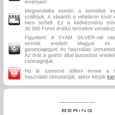
érvényes!
Megrendelés esetén a terméket in
szállítjuk. A vásárlót a vételáron kívül
nem terheli. Ez a kedvezmény min
30 000 Forint értékű termékre vonatkoz
Figyelem! A SYAM SILVER-nél vásá
termék eredeti! Magyar és 
garanciajegyet és használati útmutatót
Az órát a gyártó által biztosított erede
csomagoljuk.
Ha le szeretné tölteni ennek a 
használati útmutatóját, akkor kérjük
kat