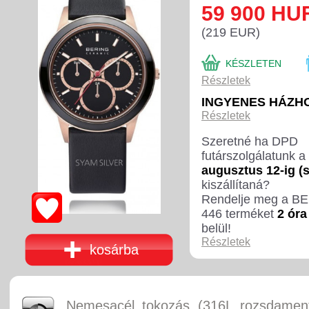
59 900 HU
(219 EUR)
KÉSZLETEN
Részletek
INGYENES HÁZH
Részletek
Szeretné ha DPD
futárszolgálatunk a
augusztus 12-ig (
kiszállítaná?
Rendelje meg a B
446 terméket
2 óra
belül!
Részletek
kosárba
Nemesacél tokozás (316L rozsdament