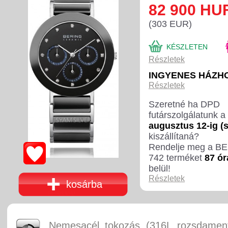
82 900 HU
(303 EUR)
KÉSZLETEN
Részletek
INGYENES HÁZH
Részletek
Szeretné ha DPD
futárszolgálatunk a
augusztus 12-ig (
kiszállítaná?
Rendelje meg a B
742 terméket
87 ór
belül!
Részletek
kosárba
Nemesacél tokozás (316L rozsdament