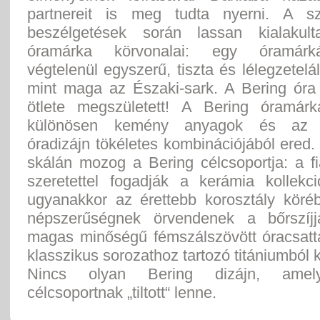
partnereit is meg tudta nyerni. A sz
beszélgetések során lassan kialakul
óramárka körvonalai: egy óramárk
végtelenül egyszerű, tiszta és lélegzetelál
mint maga az Északi-sark. A Bering óra 
ötlete megszületett! A Bering óramár
különösen kemény anyagok és az e
óradizájn tökéletes kombinációjából ered.
skálán mozog a Bering célcsoportja: a f
szeretettel fogadják a kerámia kollekci
ugyanakkor az érettebb korosztály köré
népszerűségnek örvendenek a bőrszíjj
magas minőségű fémszálszövött óracsatta
klasszikus sorozathoz tartozó titániumból k
Nincs olyan Bering dizájn, amel
célcsoportnak „tiltott“ lenne.