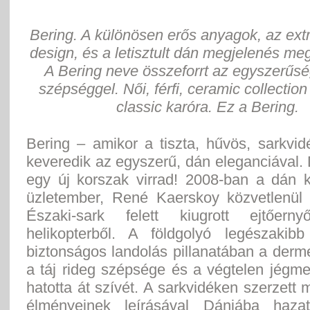
Bering. A különösen erős anyagok, az extr
design, és a letisztult dán megjelenés meg
A Bering neve összeforrt az egyszerűsé
szépséggel. Női, férfi, ceramic collectio
classic karóra. Ez a Bering.
Bering – amikor a tiszta, hűvös, sarkvi
keveredik az egyszerű, dán eleganciával.
egy új korszak virrad! 2008-ban a dán 
üzletember, René Kaerskoy közvetlenül
Északi-sark felett kiugrott ejtőerny
helikopterből. A földgolyó legészakib
biztonságos landolás pillanatában a derm
a táj rideg szépsége és a végtelen jégm
hatotta át szívét. A sarkvidéken szerzett
élményeinek leírásával Dániába hazat