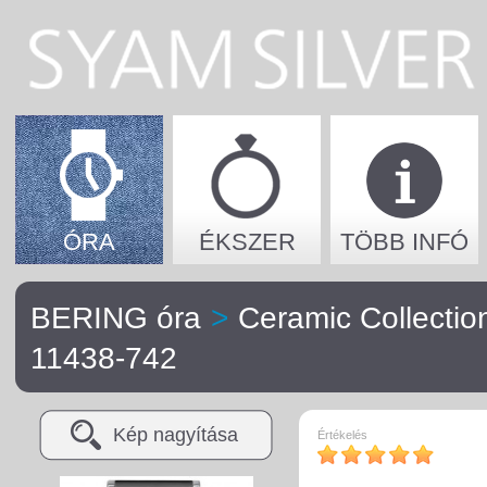
ÓRA
ÉKSZER
TÖBB INFÓ
BERING óra
>
Ceramic Collectio
11438-742
Kép nagyítása
Értékelés