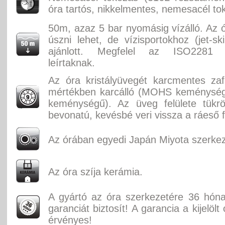
óra tartós, nikkelmentes, nemesacél to
50m, azaz 5 bar nyomásig vízálló. Az ó
úszni lehet, de vízisportokhoz (jet-sk
ajánlott. Megfelel az ISO2281 
leírtaknak.
Az óra kristályüvegét karcmentes zaf
mértékben karcálló (MOHS keménységi
keménységű). Az üveg felülete tükr
bevonatú, kevésbé veri vissza a ráeső f
Az órában egyedi Japán Miyota szerkez
Az óra szíja kerámia.
A gyártó az óra szerkezetére 36 hón
garanciát biztosít! A garancia a kijelölt
érvényes!