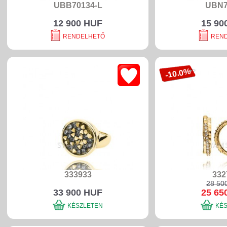
UBB70134-L
UBN7
12 900 HUF
15 90
RENDELHETŐ
REN
-10.0%
333933
332
28 50
33 900 HUF
25 65
KÉSZLETEN
KÉ