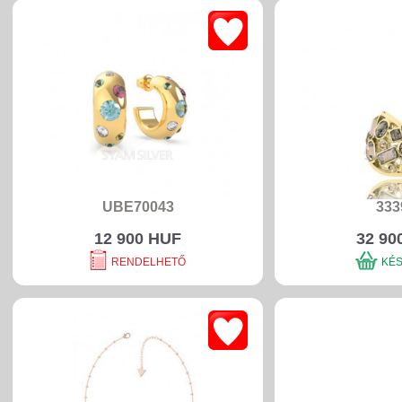
UBE70043
333
12 900 HUF
32 90
RENDELHETŐ
KÉ