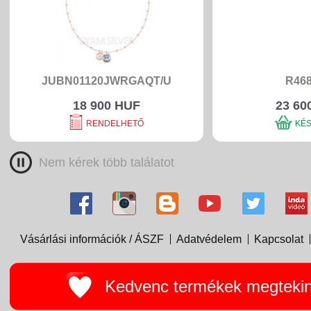
JUBN01120JWRGAQT/U
R468
18 900 HUF
23 60
RENDELHETŐ
KÉ
Nem kérek több találatot
Vásárlási információk / ÁSZF
Adatvédelem
Kapcsolat
Kedvenc termékek megteki