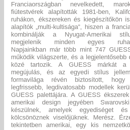
Franciaországban nevelkedett, maro
fiútestvérek alapították 1981-ben, Kali
ruhákon, ékszereken és kiegészítőkön is
alapítók „multi-kultisága”, hiszen a franci
kombinálják a Nyugat-Amerikai stíl
megjelenik minden egyes ruhada
Napjainkban már több mint 747 GUESS
működik világszerte, és a legjelentősebb
közé tartozik. A GUESS márkát a 
megújulás, és az egyedi stílus jelle
formavilága révén biztosított, hog
legfrissebb, legdivatosabb modellek kerü
GUESS palettájára. A GUESS ékszerek 
amerikai design jegyében Swarovski k
készülnek, amelyek egyediséget és
kölcsönöznek viselőjüknek. Merész. Érz
tekintetben amerikai, egy kis nemzetkö