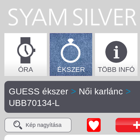
ÓRA
ÉKSZER
TÖBB INFÓ
GUESS ékszer
>
Női karlánc
>
UBB70134-L
Kép nagyítása