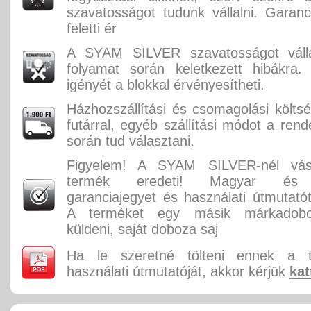
szavatosságot tudunk vállalni. Garan
feletti ér
A SYAM SILVER szavatosságot válla
folyamat során keletkezett hibákra.
igényét a blokkal érvényesítheti.
Házhozszállítási és csomagolási költ
futárral, egyéb szállítási módot a rend
során tud választani.
Figyelem! A SYAM SILVER-nél vásá
termék eredeti! Magyar és 
garanciajegyet és használati útmutatót
A terméket egy másik márkadobo
küldeni, saját doboza saj
Ha le szeretné tölteni ennek a 
használati útmutatóját, akkor kérjük
kat