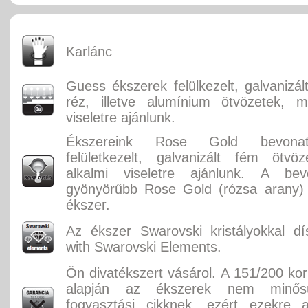
Karlánc
Guess ékszerek felülkezelt, galvanizál
réz, illetve alumínium ötvözetek, m
viseletre ajánlunk.
Ékszereink Rose Gold bevonatta
felületkezelt, galvanizált fém ötvö
alkalmi viseletre ajánlunk. A be
gyönyörűbb Rose Gold (rózsa arany) 
ékszer.
Az ékszer Swarovski kristályokkal dí
with Swarovski Elements.
Ön divatékszert vásárol. A 151/200 ko
alapján az ékszerek nem minősü
fogyasztási cikknek, ezért ezekre 