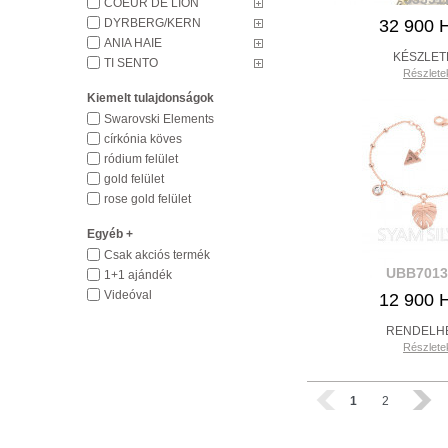
COEUR DE LION
DYRBERG/KERN
32 900 
ANIA HAIE
KÉSZLET
TI SENTO
Részlete
Kiemelt tulajdonságok
Swarovski Elements
církónia köves
ródium felület
gold felület
rose gold felület
Egyéb +
Csak akciós termék
UBB7013
1+1 ajándék
Videóval
12 900 
RENDELH
Részlete
1
2