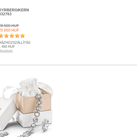
DYRBERG/KERN
332763
28 500 HUF
25 650 HUF
HÁZHOZSZÁLLÍTÁS
1 450 HUF
Részletek
KÉSZLETEN
Részletek
+ KOSÁRBA