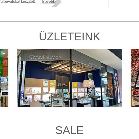
fülbevalókat készített. [...]
Bővebben!
ÜZLETEINK
SALE