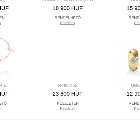
HUF
18 900 HUF
15 9
EN
RENDELHETŐ
REND
k
Részletek
Rés
4-L
R4687/52
UBE
HUF
23 600 HUF
12 9
ETŐ
KÉSZLETEN
REND
k
Részletek
Rés