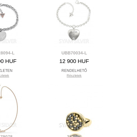
8094-L
UBB70034-L
00 HUF
12 900 HUF
ZLETEN
RENDELHETŐ
zletek
Részletek
79078
333933