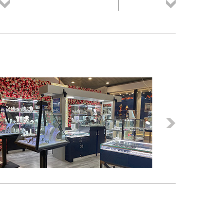
Összes
Összes
termék
termék
Következő