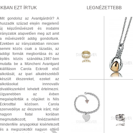
KBAN EZT ÍRTUK
LEGNÉZETTEBB
Mit gondolsz az Avantgárdról? A
huszadik század elején megjelenő
új képzőművészeti és irodalmi
irányzatok alapvetően meg azt amit
a művészetről addig gondoltunk.
Ezekben az irányzatokban nincsen
semmi közös csak a lázadás, az
addigi formák megbontása és az
építés közös szándéka.1987-ben
mutatta be a Müncheni Avantgard
kiállításon Carola Eckrodt első
alkotását, az ipari alkatrészekből
készült ékszereket, ezeket az
alkotásokat innnovatív
divatékszerként lehetett értelmezni.
Ugyanebben az évben
megalapították a cégüket is Nils
Eckrodttal közösen. Carola
szenvedélye az ékszerek iránt, már
nagyon fiatal korában
megmutatkozott, tinédzserként
mindenféle anyagokkal kisérletezett
és a megszokottól nagyon eltérő