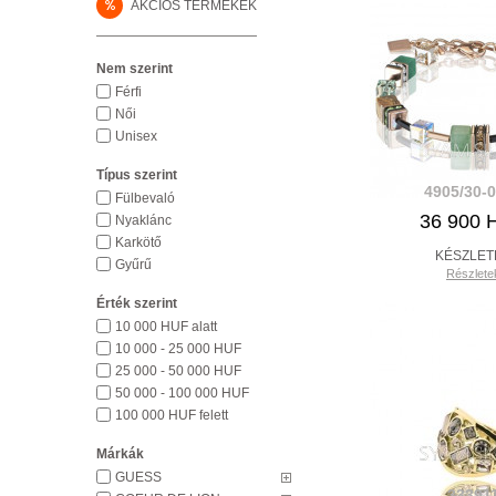
%
AKCIÓS TERMÉKEK
Nem szerint
Férfi
Női
Unisex
Típus szerint
4905/30-
Fülbevaló
36 900 
Nyaklánc
Karkötő
KÉSZLET
Gyűrű
Részlete
Érték szerint
10 000 HUF alatt
10 000 - 25 000 HUF
25 000 - 50 000 HUF
50 000 - 100 000 HUF
100 000 HUF felett
Márkák
GUESS
33391