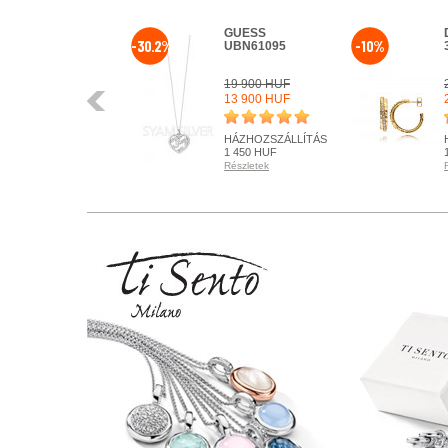
GUESS
-30.2%
-10%
UBN61095
19 900 HUF
Előző
13 900 HUF
HÁZHOZSZÁLLÍTÁS
1 450 HUF
Részletek
KÉSZLETEN
Részletek
+ KOSÁRBA