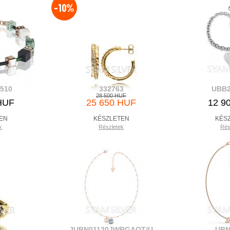
-10%
0510
332763
UBB2
28 500 HUF
HUF
25 650 HUF
12 9
EN
KÉSZLETEN
KÉS
k
Részletek
Rés
1
JUBN01120JWRGAQT/U
UBN