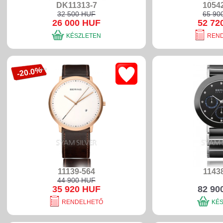
DK11313-7
1054
32 500 HUF
65 90
26 000 HUF
52 72
KÉSZLETEN
REN
-20.0%
11139-564
1143
44 900 HUF
35 920 HUF
82 90
RENDELHETŐ
KÉ