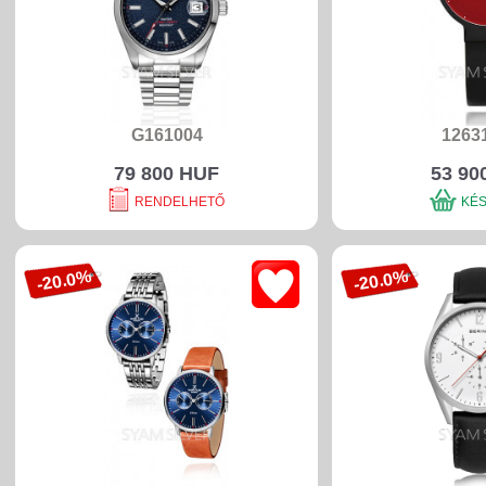
G161004
1263
79 800 HUF
53 90
RENDELHETŐ
KÉ
-20.0%
-20.0%