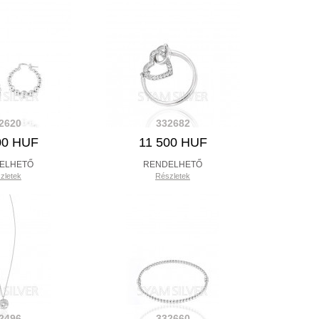
2620
332682
00 HUF
11 500 HUF
ELHETŐ
RENDELHETŐ
zletek
Részletek
2496
332660