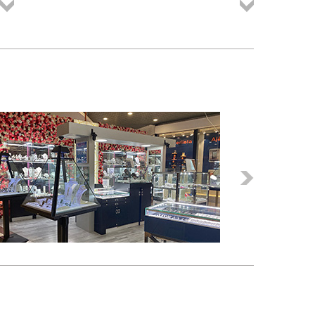
Összes
Összes
termék
termék
Következő