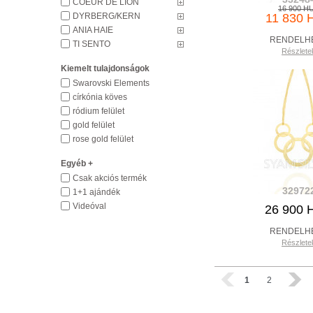
COEUR DE LION
16 900 H
DYRBERG/KERN
11 830 
ANIA HAIE
RENDELH
TI SENTO
Részlete
Kiemelt tulajdonságok
Swarovski Elements
církónia köves
ródium felület
gold felület
rose gold felület
Egyéb +
Csak akciós termék
32972
1+1 ajándék
Videóval
26 900 
RENDELH
Részlete
1
2