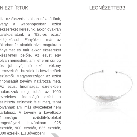
 EZT ÍRTUK
LEGNÉZETTEBB
Ha az ékszerboltokban nézelődünk,
vagy a webshopokban ezüst
ékszereket keresünk, akkor gyakran
találkozhatunk a "925-ös ezüst”
kifejezéssel. Fényükkel már az
ókorban fel akarták hívni magukra a
figyelmet és már akkor ékszereket
készítettek belőle. Az ezüst egy
olyan nemesfém, ami fehéren csillog
és jól nyújtható ezért vékony
lemezek és huzalok is készíthetőek
ezüstből. Magyarországon az ezüst
finomságát törvény határozza meg.
Az ezüst finomságát ezrelékben
határozzuk meg, tehát az 1000
ezrelékes finomságú ezüst a
színtiszta ezüstnek felel meg, tehát
olyannak ami más ötvözeteket nem
tartalmaz. A törvény a következő
finomságú ezüstötvözeteket
engedélyezi hazánkban: 925
ezrelék, 900 ezrelék, 835 ezrelék,
800 ezrelék. [...]
Bővebben!