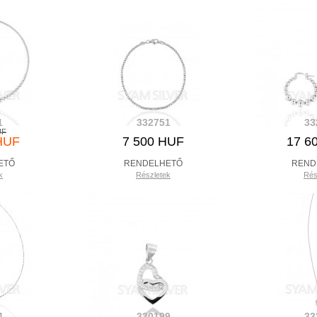
1
332751
33
UF
HUF
7 500 HUF
17 6
ETŐ
RENDELHETŐ
REND
k
Részletek
Rés
4
330199
33