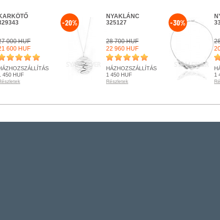
KARKÖTŐ
NYAKLÁNC
N
-20%
-30%
329343
325127
3
27 000 HUF
28 700 HUF
2
21 600 HUF
22 960 HUF
2
HÁZHOZSZÁLLÍTÁS
HÁZHOZSZÁLLÍTÁS
H
1 450 HUF
1 450 HUF
1 
Részletek
Részletek
Ré
RENDELHETŐ
RENDELHETŐ
R
Részletek
Részletek
Ré
+ KOSÁRBA
+ KOSÁRBA