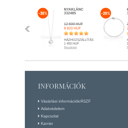
KARKÖTŐ
NYAKLÁNC
-30%
-20%
329344
332485
25 300 HUF
12 600 HUF
Előző
20 240 HUF
8 820 HUF
HÁZHOZSZÁLLÍTÁS
HÁZHOZSZÁLLÍTÁS
1 450 HUF
1 450 HUF
Részletek
Részletek
RENDELHETŐ
RENDELHETŐ
Részletek
Részletek
+ KOSÁRBA
+ KOSÁRBA
INFORMÁCIÓK
Vásárlási információk/ÁSZF
Adatvédelem
Kapcsolat
Karrier