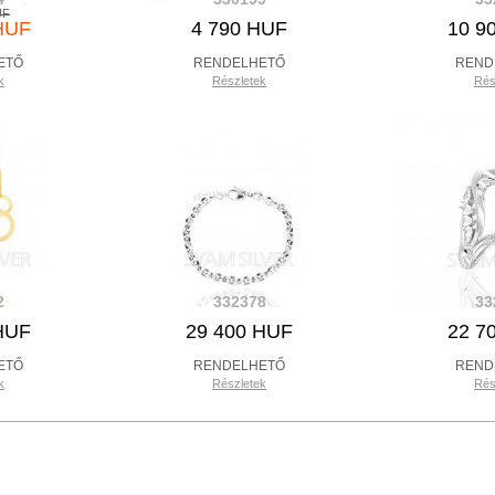
UF
HUF
4 790 HUF
10 9
ETŐ
RENDELHETŐ
REND
k
Részletek
Rés
2
332378
33
HUF
29 400 HUF
22 7
ETŐ
RENDELHETŐ
REND
k
Részletek
Rés