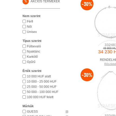
%
AKCIÓS TERMÉKEK
-30%
Nem szerint
Férfi
Női
Unisex
Típus szerint
33248
Fülbevaló
48 900 H
34 230 
Nyaklánc
Karkötő
RENDELH
Gyűrű
Részlete
Érték szerint
-30%
10 000 HUF alatt
10 000 - 25 000 HUF
25 000 - 50 000 HUF
50 000 - 100 000 HUF
100 000 HUF felett
Márkák
GUESS
33248