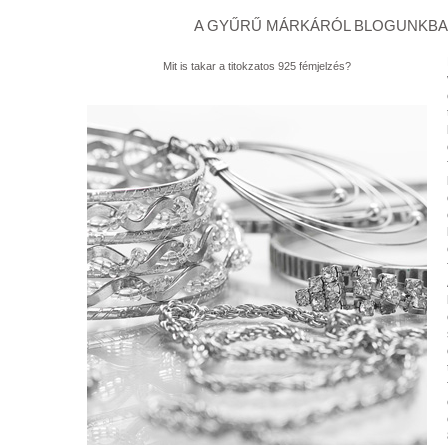
A GYŰRŰ MÁRKÁRÓL BLOGUNKBAN
Mit is takar a titokzatos 925 fémjelzés?