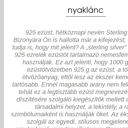
925 ezüst, hétköznapi nevén Sterling 
Bizonyára Ön is hallotta már a kifejezést,
tudja is, hogy mit jelent? A „sterling silver”
925 ezrelék ezüstöt tartalmazó nemesfém
használják. Ez azt jelenti, hogy 1000 
ezüstötvözetben 925 g az ezüst, a tö
ötvözőanyag, ettől lesz az ékszer ke
tartósabb. Ennél magasabb arány nem fel
tehát ez a legtisztább ezüst megnevezés
díszítésére szolgáló kiegészítők mellett 
társadalmi helyzet, a tekintély, a 
szimbólumaiként is használják őket. Az ék
szolgál az egyedi, stílusos megjelen