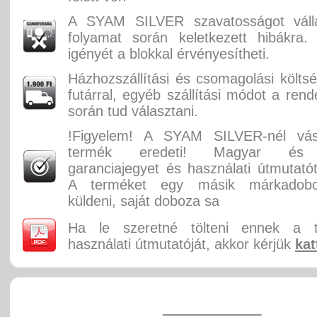
A SYAM SILVER szavatosságot válla
folyamat során keletkezett hibákra.
igényét a blokkal érvényesítheti.
Házhozszállítási és csomagolási költ
futárral, egyéb szállítási módot a rend
során tud választani.
!Figyelem! A SYAM SILVER-nél vás
termék eredeti! Magyar és 
garanciajegyet és használati útmutatót
A terméket egy másik márkadobo
küldeni, saját doboza sa
Ha le szeretné tölteni ennek a 
használati útmutatóját, akkor kérjük
kat