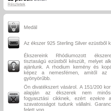
Részletek
Medál
Az ékszer 925 Sterling Silver ezüstből k
Ékszereink Rhódiumozott éksze
tisztaságú ezüstből készült, melyet alk
ajánlunk. A rhodium kemény és kopás
képez a nemesfémen, amitől az
gyönyörűbb.
Ön divatékszert vásárol. A 151/200 ko
alapján az ékszerek nem minősü
fogyasztási cikknek, ezért ezekre 
szavatosságot tudunk vállalni. Garan
felett von