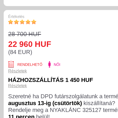
Értékelés
28 700 HUF
22 960 HUF
(84 EUR)
RENDELHETŐ
NŐI
Részletek
HÁZHOZSZÁLLÍTÁS 1 450 HUF
Részletek
Szeretné ha DPD futárszolgálatunk a term
augusztus 13-ig (csütörtök)
kiszállítaná?
Rendelje meg a NYAKLÁNC 325127 termé
11 percen
belül!