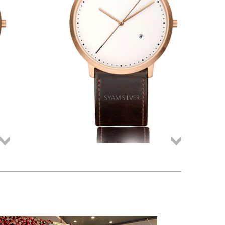
Összes
Összes
termék
termék