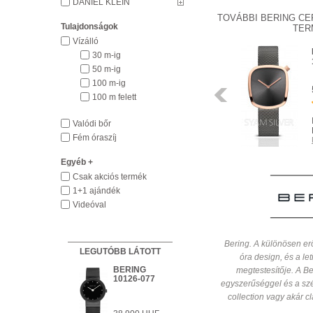
DANIEL KLEIN
TOVÁBBI BERING CE
Tulajdonságok
TER
Vízálló
BERING
30 m-ig
11429-766
50 m-ig
100 m-ig
76 900 HUF
Előző
100 m felett
INGYENES
Valódi bőr
HÁZHOZSZÁLLÍTÁS
Fém óraszíj
Részletek
Egyéb +
Csak akciós termék
1+1 ajándék
Videóval
Bering. A különösen er
LEGUTÓBB LÁTOTT
óra design, és a le
BERING
megtestesítője. A Be
KÉSZLETEN
10126-077
Részletek
egyszerűséggel és a szép
collection vagy akár cl
INGYENES HÁZHOZSZÁLLÍTÁS
Részletek