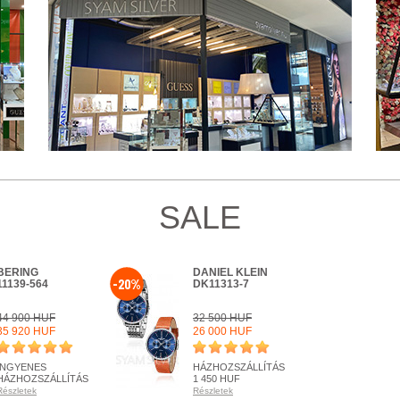
SALE
BERING
DANIEL KLEIN
-20%
11139-564
DK11313-7
44 900 HUF
32 500 HUF
35 920 HUF
26 000 HUF
INGYENES
HÁZHOZSZÁLLÍTÁS
HÁZHOZSZÁLLÍTÁS
1 450 HUF
Részletek
Részletek