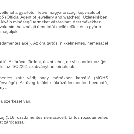
lenül a gyártótól illetve magyarországi képviselőtől
ő (Official Agent of jewellery and watches). Üzleteinkben
 kiváló minőségű terméket vásárolhat. A termékekhez
BERING
B
alamint használati útmutatót mellékelünk és a gyártó
14528-000
1
omagoljuk.
69 900 HUF
4
damentes acél). Az óra tartós, nikkelmentes, nemesacél
INGYENES
I
HÁZHOZSZÁLLÍTÁS
H
Részletek
R
ló. Az órával fürdeni, úszni lehet, de vízisportokhoz (jet-
felel az ISO2281 szabványban leírtaknak.
cmentes zafír védi; nagy mértékben karcálló (MOHS
nységű). Az üveg felülete tükröződésmentes bevonatú,
nyt.
a szerkezet van.
zíj (316 rozsdamentes nemasacél), tartós rozsdamentes
at záródással.