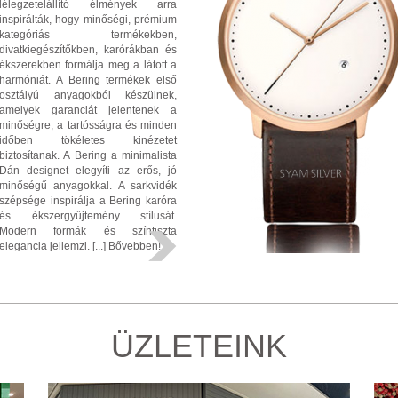
lélegzetelállító élmények arra
inspirálták, hogy minőségi, prémium
kategóriás termékekben,
divatkiegészítőkben, karórákban és
ékszerekben formálja meg a látott a
harmóniát. A Bering termékek első
osztályú anyagokból készülnek,
amelyek garanciát jelentenek a
minőségre, a tartósságra és minden
időben tökéletes kinézetet
biztosítanak. A Bering a minimalista
Dán designet elegyíti az erős, jó
minőségű anyagokkal. A sarkvidék
szépsége inspirálja a Bering karóra
és ékszergyűjtemény stílusát.
Modern formák és színtiszta
elegancia jellemzi. [...]
Bővebben!
ÜZLETEINK