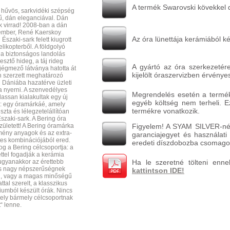
A termék Swarovski kövekkel d
, hűvös, sarkvidéki szépség
ű, dán eleganciával. Dán
k virrad! 2008-ban a dán
ember, René Kaerskoy
Az óra lünettája kerámiából ké
Északi-sark felett kiugrott
likopterből. A földgolyó
 a biztonságos landolás
sztő hideg, a táj rideg
A gyártó az óra szerkezetére
jégmező látványa hatotta át
kijelölt óraszervizben érvénye
en szerzett meghatározó
 Dániába hazatérve üzleti
ta nyerni. A szenvedélyes
Megrendelés esetén a terméket
assan kialakultak egy új
egyéb költség nem terheli. 
: egy óramárkáé, amely
termékre vonatkozik.
szta és lélegzetelállítóan
szaki-sark. A Bering óra
zületett! A Bering óramárka
Figyelem! A SYAM SILVER-nél
mény anyagok és az extra-
garanciajegyet és használati 
tes kombinációjából ered.
eredeti díszdobozba csomagol
g a Bering célcsoportja: a
ettel fogadják a kerámia
 ugyanakkor az érettebb
Ha le szeretné tölteni enne
is nagy népszerűségnek
kattintson IDE!
al, vagy a magas minőségű
tal szerelt, a klasszikus
niumból készült órák. Nincs
mely bármely célcsoportnak
tt“ lenne.