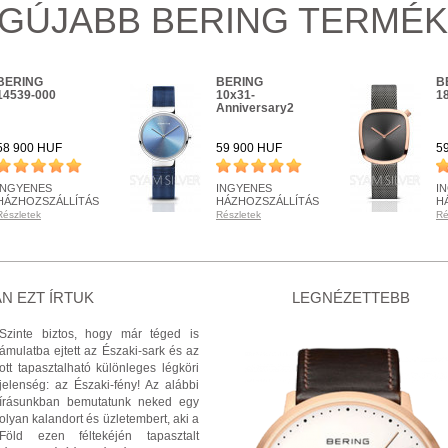
GÚJABB BERING TERMÉ
BERING
BERING
B
14539-000
10x31-
1
Anniversary2
58 900 HUF
59 900 HUF
5
INGYENES
INGYENES
I
HÁZHOZSZÁLLÍTÁS
HÁZHOZSZÁLLÍTÁS
H
Részletek
Részletek
Ré
KÉSZLETEN
KÉSZLETEN
K
Részletek
Részletek
Ré
+ KOSÁRBA
+ KOSÁRBA
N EZT ÍRTUK
LEGNÉZETTEBB
Szinte biztos, hogy már téged is
ámulatba ejtett az Északi-sark és az
ott tapasztalható különleges légköri
jelenség: az Északi-fény! Az alábbi
írásunkban bemutatunk neked egy
olyan kalandort és üzletembert, aki a
Föld ezen féltekéjén tapasztalt