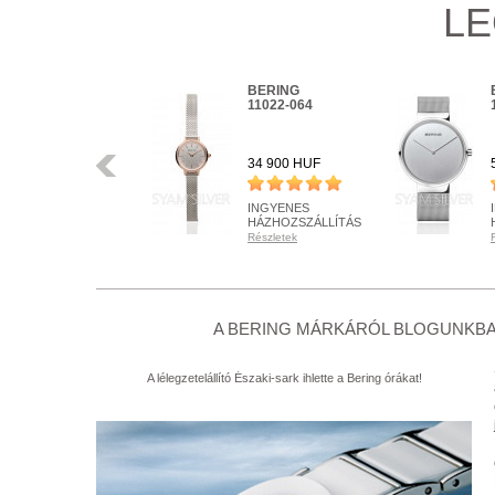
LE
BERING
BERING
16940-999
11022-064
Előző
34 900 HUF
34 900 HUF
INGYENES
INGYENES
HÁZHOZSZÁLLÍTÁS
HÁZHOZSZÁLLÍTÁS
Részletek
Részletek
RENDELHETŐ
RENDELHETŐ
Részletek
Részletek
+ KOSÁRBA
+ KOSÁRBA
A BERING MÁRKÁRÓL BLOGUNKBA
A lélegzetelállító Északi-sark ihlette a Bering órákat!