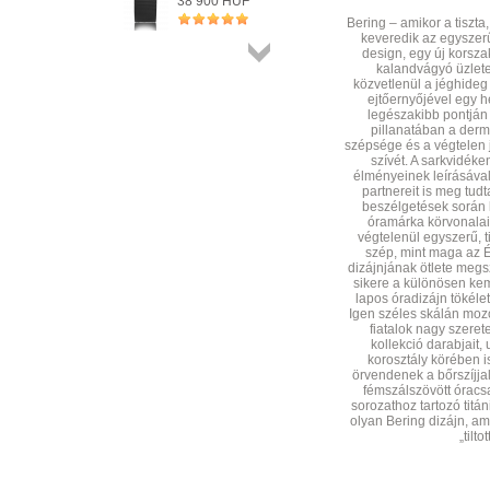
38 900 HUF
+ KOSÁRBA
Bering – amikor a tiszta
keveredik az egyszer
design, egy új korsza
kalandvágyó üzlet
Összes
közvetlenül a jéghideg 
termék
ejtőernyőjével egy he
legészakibb pontján
pillanatában a derme
szépsége és a végtelen 
szívét. A sarkvidék
élményeinek leírásával
partnereit is meg tud
beszélgetések során l
óramárka körvonalai
végtelenül egyszerű, ti
szép, mint maga az É
dizájnjának ötlete megs
sikere a különösen ke
lapos óradizájn tökéle
Igen széles skálán mozo
fiatalok nagy szeret
kollekció darabjait,
korosztály körében 
örvendenek a bőrszíjj
fémszálszövött óracsat
sorozathoz tartozó titá
olyan Bering dizájn, a
„tilto