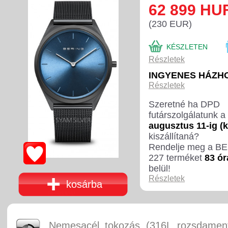
62 899 HU
(230 EUR)
KÉSZLETEN
Részletek
INGYENES HÁZH
Részletek
Szeretné ha DPD
futárszolgálatunk a
augusztus 11-ig (
kiszállítaná?
Rendelje meg a B
227 terméket
83 ór
belül!
Részletek
kosárba
Nemesacél tokozás (316L rozsdament