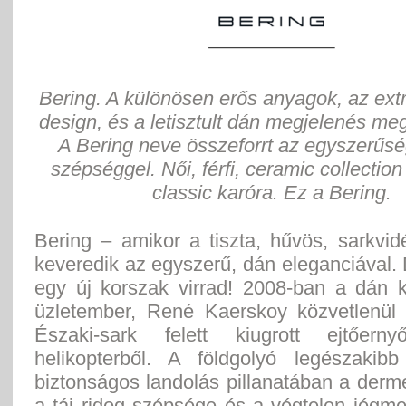
Bering. A különösen erős anyagok, az extr
design, és a letisztult dán megjelenés meg
A Bering neve összeforrt az egyszerűsé
szépséggel. Női, férfi, ceramic collectio
classic karóra. Ez a Bering.
Bering – amikor a tiszta, hűvös, sarkvi
keveredik az egyszerű, dán eleganciával.
egy új korszak virrad! 2008-ban a dán 
üzletember, René Kaerskoy közvetlenül
Északi-sark felett kiugrott ejtőerny
helikopterből. A földgolyó legészakib
biztonságos landolás pillanatában a derm
a táj rideg szépsége és a végtelen jégm