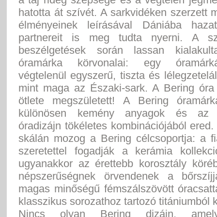
hatotta át szívét. A sarkvidéken szerzett
élményeinek leírásával Dániába hazat
partnereit is meg tudta nyerni. A sz
beszélgetések során lassan kialakul
óramárka körvonalai: egy óramárk
végtelenül egyszerű, tiszta és lélegzetelál
mint maga az Északi-sark. A Bering óra 
ötlete megszületett! A Bering óramár
különösen kemény anyagok és az e
óradizájn tökéletes kombinációjából ered.
skálán mozog a Bering célcsoportja: a f
szeretettel fogadják a kerámia kollekci
ugyanakkor az érettebb korosztály köré
népszerűségnek örvendenek a bőrszíjj
magas minőségű fémszálszövött óracsatta
klasszikus sorozathoz tartozó titániumból k
Nincs olyan Bering dizájn, amel