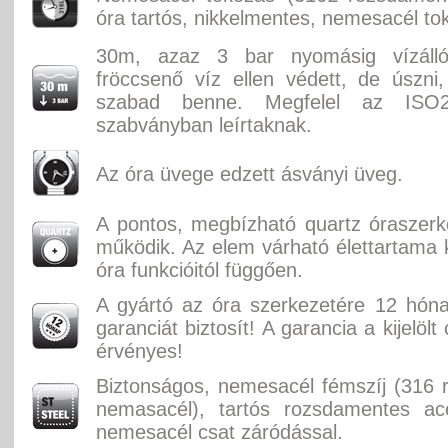
óra tartós, nikkelmentes, nemesacél to
30m, azaz 3 bar nyomásig vízáll
fröccsenő víz ellen védett, de úszni
szabad benne. Megfelel az ISO2
szabványban leírtaknak.
Az óra üvege edzett ásványi üveg.
A pontos, megbízható quartz óraszer
működik. Az elem várható élettartama k
óra funkcióitól függően.
A gyártó az óra szerkezetére 12 hón
garanciát biztosít! A garancia a kijelölt
érvényes!
Biztonságos, nemesacél fémszíj (316
nemasacél), tartós rozsdamentes acé
nemesacél csat záródással.