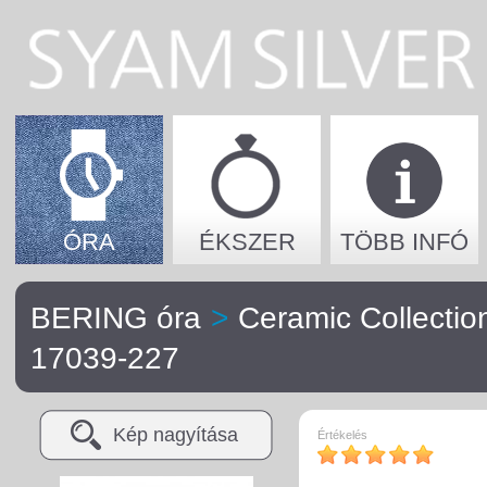
ÓRA
ÉKSZER
TÖBB INFÓ
BERING óra
>
Ceramic Collection
17039-227
Kép nagyítása
Értékelés