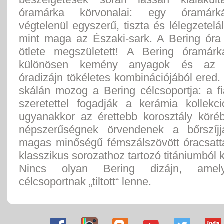
óramárka körvonalai: egy óramárk
végtelenül egyszerű, tiszta és lélegzetelál
mint maga az Északi-sark. A Bering óra 
ötlete megszületett! A Bering óramár
különösen kemény anyagok és az e
óradizájn tökéletes kombinációjából ered.
skálán mozog a Bering célcsoportja: a f
szeretettel fogadják a kerámia kollekci
ugyanakkor az érettebb korosztály köré
népszerűségnek örvendenek a bőrszíjj
magas minőségű fémszálszövött óracsatta
klasszikus sorozathoz tartozó titániumból k
Nincs olyan Bering dizájn, amel
célcsoportnak „tiltott“ lenne.