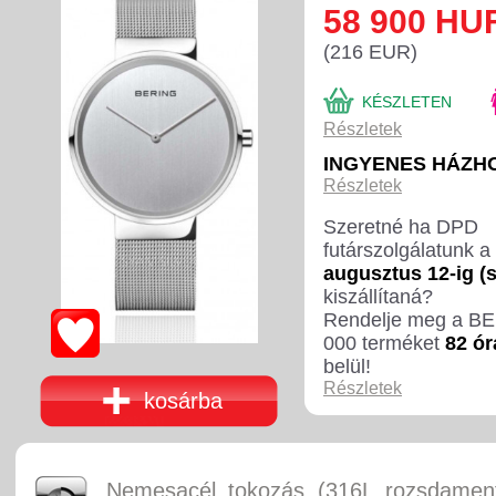
58 900 HU
(216 EUR)
KÉSZLETEN
Részletek
INGYENES HÁZH
Részletek
Szeretné ha DPD
futárszolgálatunk a
augusztus 12-ig (
kiszállítaná?
Rendelje meg a B
000 terméket
82 ór
belül!
Részletek
kosárba
Nemesacél tokozás (316L rozsdament