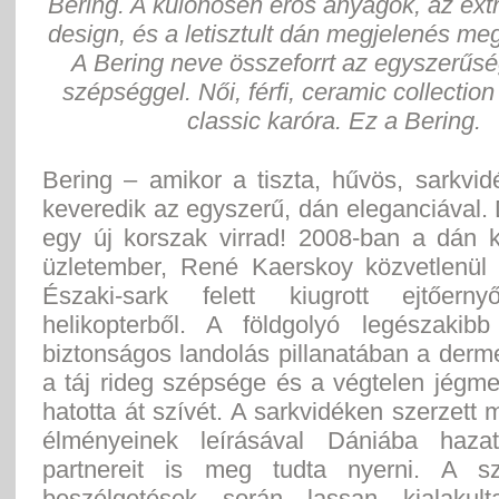
Bering. A különösen erős anyagok, az extr
design, és a letisztult dán megjelenés meg
A Bering neve összeforrt az egyszerűsé
szépséggel. Női, férfi, ceramic collectio
classic karóra. Ez a Bering.
Bering – amikor a tiszta, hűvös, sarkvi
keveredik az egyszerű, dán eleganciával.
egy új korszak virrad! 2008-ban a dán 
üzletember, René Kaerskoy közvetlenül
Északi-sark felett kiugrott ejtőerny
helikopterből. A földgolyó legészakib
biztonságos landolás pillanatában a derm
a táj rideg szépsége és a végtelen jégm
hatotta át szívét. A sarkvidéken szerzett
élményeinek leírásával Dániába hazat
partnereit is meg tudta nyerni. A sz
beszélgetések során lassan kialakul