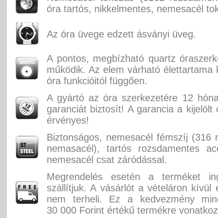
óra tartós, nikkelmentes, nemesacél to
Az óra üvege edzett ásványi üveg.
A pontos, megbízható quartz óraszer
működik. Az elem várható élettartama k
óra funkcióitól függően.
A gyártó az óra szerkezetére 12 hón
garanciát biztosít! A garancia a kijelölt
érvényes!
Biztonságos, nemesacél fémszíj (316
nemasacél), tartós rozsdamentes acé
nemesacél csat záródással.
Megrendelés esetén a terméket in
szállítjuk. A vásárlót a vételáron kívül
nem terheli. Ez a kedvezmény min
30 000 Forint értékű termékre vonatkoz